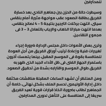
للمحترفين
وسيطرت حالة من الحزن بين جماهير النادي بعد خسارة
الفريق بطاقة الصعود عقب مواجهة مثيرة أمام بلقاس
سيتى، انتهت بركلات الترجيح بنتيجة 5 – 4 لصالح بلقاس،
بعدما انتهت مباراتا الذهاب والإياب بالتعادل 3 – 3 فى
مجموع اللقاءين
.
وترى بعض الأصوات داخل مجلس الإدارة ضرورة إجراء
تغييرات فنية وإعادة ترتيب أوراق الفريق من أجل العودة
للمنافسة بقوة فى الموسم المقبل، بينما يتمسك آخرون
باستمرار الجهاز الفنى فى ظل الأداء الجيد الذى ظهر به
الفريق طوال الموسم واقترابه بشدة من تحقيق الصعود
.
ومن المنتظر أن تشهد الساعات المقبلة مناقشات مكثفة
داخل إدارة الأوليمبى لحسم الملف بشكل نهائى، خاصة أن
الجماهير تطالب بضرورة اتخاذ قرارات قوية تعيد الفريق
سريعًا إلى المنافسة على التأهل لدورى المحترفين
.