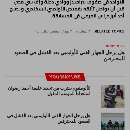
التواجد في صفوف بيراميدز ووادي دجلة وإف سي مصر،
قبل أن يواصل تألقه بقميص الأولمبي السكندري ويصبح
أحد أبرز حراس المرمى في المسابقة.
RELATED TOPICS:
الأولمبى
دورى القسم الثانى ب
DON'T MISS
هل يرحل الجهاز الفني للأوليمبي بعد الفشل في الصعود
للمحترفين
YOU MAY LIKE
الألومنيوم يقترب من تحديد خليفة أحمد رضوان
استعدادا للموسم المقبل
هل يرحل الجهاز الفني للأوليمبي بعد الفشل في
الصعود للمحترفين