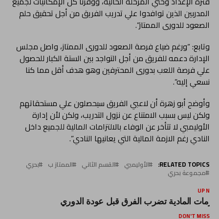
فترة الإعداد وحتي المرحلة الحالية، ووفرنا كل الإمكانيات لجميع
المدربين الذين توافدوا علي تدريب الفريق من أجل تحقيق حلم
الصعود للدورى الممتاز”.
وتابع: “ورغم ضياع فرصة الصعود للدورى الممتاز، واصل مجلس
الإدارة دعمه للفريق من أجل التواجد بين الستة الكبار للحصول
علي فرصة اللعب بدورى المحترفين وهو هدف أقل مما كنا
نسعي إليه”.
وأوضح أبو زهرة أن لاعبي الفريق سيحصلون علي مستحقاتهم
ولكن ليس بسبب الامتناع عن نزول التدريب، ولكن لأن إدارة
الأوليمبي لا تتأخر عن الوفاء بالالتزامات المالية للجميع داخل
النادي رغم الازمة المالية التي يعانيها النادي”.
RELATED TOPICS:
الأوليمبي
القسم الثاني
الممتاز ب
بحري
مجموعة بحري
UP NEX
لأزمات المادية تضرب الفرق قبل عودة الدوري
DON'T MISS