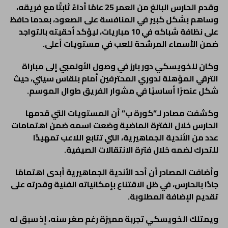
وقدم الحارس البالغ من العمر 25 عامًا أداءً ثابتًا مع فريقه،
وساهم بشكل كبير في المنافسة على الصعود، بعدما حافظ
على نظافة شباكه في 10 مباريات، ليؤكد أحقيته بالتواجد
ضمن الأسماء المرشحة للعب في مستويات أعلى.
وكان للخويسكي دور بارز في وصول الأولمبي إلى مباراة
الترقي المؤهلة لدوري المحترفين أمام بلقاس سيتي، حيث
شكل عنصرًا أساسيًا في مشوار الفريق طوال الموسم.
وكشفت مصادر لـ”كورة ب” أن المستويات التي قدمها
الحارس خلال الفترة الماضية وضعت اسمه ضمن اهتمامات
عدد من الأندية الجماهيرية، التي تتابع اللاعب تمهيدًا
للتحرك لضمه خلال فترة الانتقالات الصيفية.
وأضافت المصادر أن أحد الأندية الجماهيرية أبدى اهتمامًا
جادًا بالحارس، في ظل الاقتناع بإمكانياته الفنية وقدرته على
تقديم الإضافة المطلوبة.
ويمتلك الخويسكي تجربة مميزة رغم صغر سنه، إذ سبق له