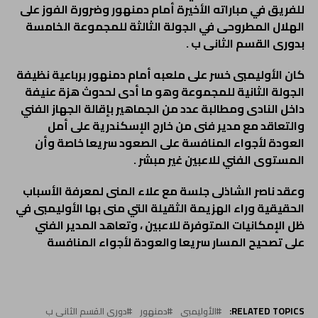
للفريق في مباراته الأخيرة أمام دمنهور وضرورة الفوز على
الهلال المطروحى في الجولة الثالثة للمجموعة الخامسة
بدورى القسم الثانى ب .
كان الأوليمبى خسر على ملعبه أمام دمنهور برباعية نظيفة
الجولة الثانية للمجموعة وهو ما أدى لحدوث هزة عنيفة
داخل النادى ومطالبة عدد من الجماهير بإقالة الجهاز الفني
والتعاقد مع مدير فنى من خارج الإسكندرية على أمل
العودة لأجواء المنافسة على الصعود سريعا خاصة وأن
المستوى الفني للاعبين غير مبشر .
وعقد ناصر الشاذلى جلسة مع علاء المنى لمعرفة الأسباب
الحقيقية وراء الهزيمة الثقيلة التي منى بها الأوليمبى في
ظل الإمكانيات المتوفرة للاعبين ، وتعاهد المدير الفني
على تصحيح المسار سريعا والعودة لأجواء المنافسة
RELATED TOPICS:
الأوليمبى
دمنهور
دورى القسم الثانى ب