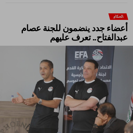
الحكام
أعضاء جدد ينضمون للجنة عصام
عبدالفتاح.. تعرف عليهم