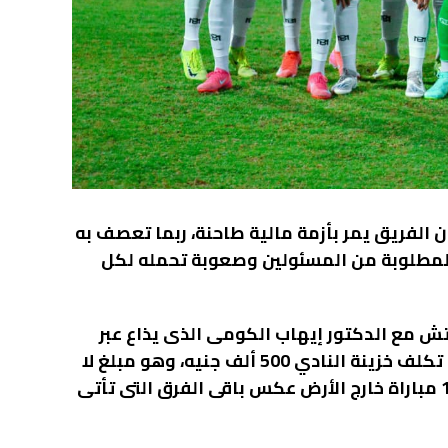
لفريق يمر بأزمة مالية طاحنة، ربما تعصف به
لمطلوبة من المسئولين وصعوبة تحمله لكل
ش مع الدكتور إيهاب الكومى الذى يذاع عبر
قنوات صدى البلد أن السفرية الواحدة للفريق خارج ملعبه تكلف خزينة النادي 500 ألف جنيه، وهو مبلغ لا
يستطيع تحمله طوال الموسم، خاصة أن الفريق يخوض 17 مباراة خارج الأرض عكس باقى الفرق التى تأتى