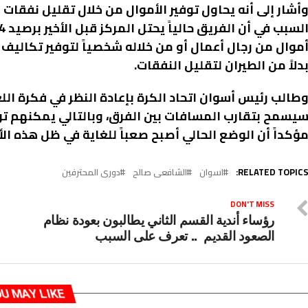
أشار إلى أنه يحاول توفير الأموال من خلال تقليل نفقات 
موال من رجال أعمال أو من خلاله شخصياً لتوفير تكاليف 
دلاً من الطيران لتقليل النفقات.
طالب رئيس أسوان اتحاد الكرة بإعادة النظر في فكرة ال
يسمح بتقارب المسافات بين الفرق، وبالتالي يمكنهم توف
ؤكداً أن الوضع الحالي أصبح صعباً للغاية في ظل هذه الأ
RELATED TOPICS
اسوان
الشافعى صالح
دورى المحترفين
DON'T MISS
رؤساء أندية القسم الثاني يطالبون بعودة نظام
الصعود القديم .. تعرف على السبب
U MAY LIKE