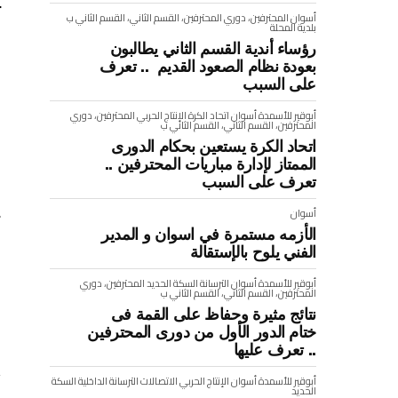
ت
أسوان
المحترفين، دوري المحترفين، القسم الثاني، القسم الثاني ب
بلدية المحلة
ا
رؤساء أندية القسم الثاني يطالبون
بعودة نظام الصعود القديم .. تعرف
ك
على السبب
م
أبوقير للأسمدة
أسوان
اتحاد الكرة
الإنتاج الحربي
المحترفين، دوري
المحترفين، القسم الثاني، القسم الثاني ب
و
اتحاد الكرة يستعين بحكام الدورى
الممتاز لإدارة مباريات المحترفين ..
و
تعرف على السبب
ي
أسوان
الأزمه مستمرة في اسوان و المدير
الفني يلوح بالإستقالة
:
أبوقير للأسمدة
أسوان
الترسانة
السكة الحديد
المحترفين، دوري
المحترفين، القسم الثاني، القسم الثاني ب
نتائج مثيرة وحفاظ على القمة فى
ختام الدور الأول من دورى المحترفين
.. تعرف عليها
أبوقير للأسمدة
أسوان
الإنتاج الحربي
الاتصالات
الترسانة
الداخلية
السكة
الحديد