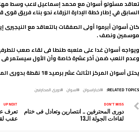
عاقد مسئولو أسوان مع محمد إسماعيل لاعب وسط مهاجم
لسابق في إطار خطة الإدارة الزرقاء نحو بناء فريق قوى ق
ان أسوان أبرموا أولى الصفقات بالتعاقد مع النيجيرى إ
وسمين ونصف .
يواجه أسوان غدا على ملعبه طنطا فى لقاء صعب للطرفين
عدم اللعب ضمن أخر عشرة خاصة وأن الأول سيستمر فى الم
حتل أسوان المركز الثالث عشر برصيد 18 نقطة بدورى المحترفين .
RELATED TOPICS
اخباراسوان
اسوان
دورى المحترفين
UP NEXT
DON'T MISS
دورى المحترفين .. انتصارين وتعادل فى ختام
تعرف عل
لقاءات الجولة الـ13
عقب لقا