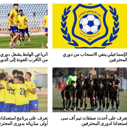
لإسماعيلي ينفي الانسحاب من دوري
الرباعي الهابط يشعل دوري 
لمحترفين
من الأقرب للعودة إلى الدور
عرف على أحدث صفقات تيم أف سى
تعرف على برنامج استعدادا
ستعدادا لدورى المحترفين
أولى مبارياته بدورى المحتر