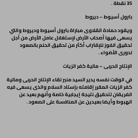
35 نقطة .
بترول أسيوط – ديروط
ويقود حمادة القلاوى مباراة بترول أسيوط وديروط والتي
يسعى فيها أصحاب الأرض لإستغلال عامل الأرض من أجل
تحقيق الفوز للإقتراب أكثر من تحقيق الحلم بالصعود
لدورى الأضواء .
الإنتاج الحربى – مالية كفر الزيات
في الوقت نفسه يدير السيد منير لقاء الإنتاج الحربى ومالية
كفر الزيات المقرر إقامته بإستاد السلام والذى يسعى فيه
الفريقان لتحقيق نتيجة إيجابية خاصة وأنهم بعيد عن
الهبوط وأيضا بعيدين عن المنافسة على الصعود .