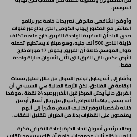
من المسئولين وصعوبة تحمله لكل الصعاب حتى نهاية
الموسم .
وأوضح الشافعى صالح فى تصريحات خاصة عبر برنامج
الماتش مع الدكتور إيهاب الكومى الذى يذاع عبر قنوات
صدى البلد أن السفرية الواحدة للفريق خارج ملعبه تكلف
خزينة النادي 500 ألف جنيه، وهو مبلغ لا يستطيع تحمله
طوال الموسم، خاصة أن الفريق يخوض 17 مباراة خارج
الأرض عكس باقى الفرق التى تأتى لأسوان مباراة واحدة
فقط .
وأشار إلى أنه يحاول توفير الأموال من خلال تقليل نفقات
الإقامة في الفنادق، لكن الأزمة المالية هي السبب في أن
الفريق حالياً يحتل المركز قبل الأخير برصيد 24 نقطة ، موضحا
أنه يسعى جاهداً لاقتراض أموال من رجال أعمال أو من
خلاله شخصياً لتوفير تكاليف السفر، مشيراً إلى أنهم
يعتمدون على القطارات بدلاً من الطيران لتقليل النفقات.
وطالب رئيس أسوان اتحاد الكرة بإعادة النظر في فكرة
اللعب بنظام ثلاث مجموعات، خاصة أن ذلك سيسمح بتقارب