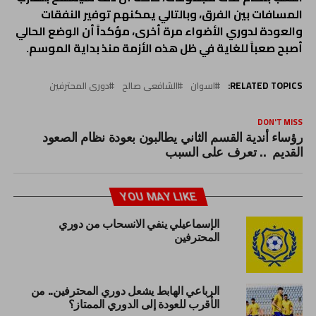
المسافات بين الفرق، وبالتالي يمكنهم توفير النفقات
والعودة لدوري الأضواء مرة أخرى، مؤكداً أن الوضع الحالي
أصبح صعباً للغاية في ظل هذه الأزمة منذ بداية الموسم.
RELATED TOPICS:
اسوان
الشافعى صالح
دورى المحترفين
DON'T MISS
رؤساء أندية القسم الثاني يطالبون بعودة نظام الصعود
القديم .. تعرف على السبب
YOU MAY LIKE
الإسماعيلي ينفي الانسحاب من دوري
المحترفين
الرباعي الهابط يشعل دوري المحترفين.. من
الأقرب للعودة إلى الدوري الممتاز؟