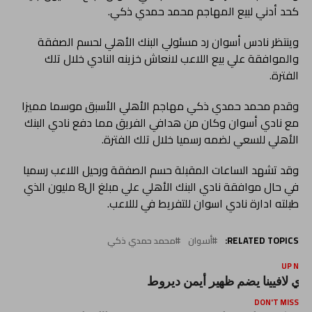
كحد أدني لبيع المهاجم محمد حمدي ذكي.
وينتظر نادس أسوان رد مسئولي البنك الأهلي لحسم الصفقة
والموافقة علي بيع اللاعب لانعاش خزينه النادي خلال تلك
الفترة.
وقدم محمد حمدي ذكي مهاجم الأهلي الأسبق موسما مميزا
مع نادي أسوان وكان من هدافي الفريق مما دفع نادي البنك
الأهلي للسعي لضمه رسميا خلال تلك الفترة.
وقد تشهد الساعات المقبلة حسم الصفقة ورحيل اللاعب رسميا
في حال موافقة نادي البنك الأهلي علي مبلغ ال8 مليون الذي
طبلته ادارة نادي اسوان للتفريط في لللاعب.
RELATED TOPICS:
أسوان
محمد حمدي ذكي
UP NEX
ادي لافيينا يضم ظهير أيمن ديروط
DON'T MISS