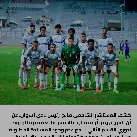
كشف المستشار الشافعى صالح، رئيس نادي أسوان، عن
أن الفريق يمر بأزمة مالية طاحنة، ربما تعصف به للهبوط
لدوري القسم الثاني ب مع عدم وجود المساندة المطلوبة