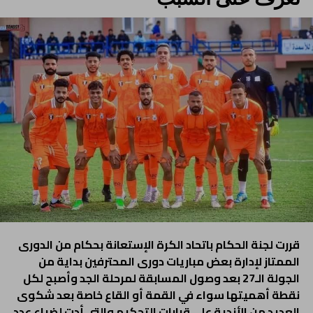
قررت لجنة الحكام باتحاد الكرة الإستعانة بحكام من الدورى
الممتاز لإدارة بعض مباريات دورى المحترفين بداية من
الجولة الـ27 بعد وصول المسابقة لمرحلة الجد وأصبح لكل
نقطة أهميتها سواء في القمة أو القاع خاصة بعد شكوى
العديد من الأندية على قرارات التحكيم والتي أدت لضياع عدد