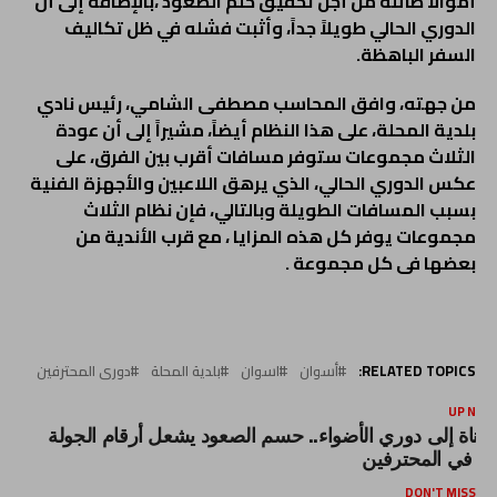
أموالا طائلة من أجل تحقيق حلم الصعود ،بالإضافة إلى أن
الدوري الحالي طويلاً جداً، وأثبت فشله في ظل تكاليف
السفر الباهظة.
من جهته، وافق المحاسب مصطفى الشامي، رئيس نادي
بلدية المحلة، على هذا النظام أيضاً، مشيراً إلى أن عودة
الثلاث مجموعات ستوفر مسافات أقرب بين الفرق، على
عكس الدوري الحالي، الذي يرهق اللاعبين والأجهزة الفنية
بسبب المسافات الطويلة وبالتالي، فإن نظام الثلاث
مجموعات يوفر كل هذه المزايا ، مع قرب الأندية من
بعضها فى كل مجموعة .
RELATED TOPICS:
أسوان
اسوان
بلدية المحلة
دورى المحترفين
UP NEX
لقناة إلى دوري الأضواء.. حسم الصعود يشعل أرقام الجولة
2 في المحترفين
DON'T MISS