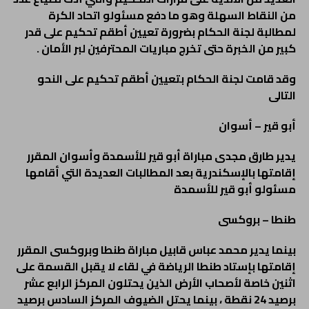
من النقاط السهلة وهو ما دفع مسئولو اتحاد الكرة
لمطالبة لجنة الحكام بضرورة تعيين أطقم تحكيم على قدر
كبير من الخبرة حتى تخرج مباريات المحترفين لبر الأمان .
وقد قامت لجنة الحكام بتعيين أطقم تحكيم على النحو
التالى
أبو قير – أسوان
يدير طارق مجدى مباراة أبو قير للأسمدة وأسوان المقرر
إقامتها بالإسكندرية بعد المطالبات العديدة التي أقامها
مسئولو أبو قير للأسمدة
طنطا – بروكسى
بينما يدير محمد عباس قابيل مباراة طنطا وبروكسى المقرر
إقامتها بإستاد طنطا الرياضة في لقاء لا يقبل القسمة على
اثنين خاصة لأصحاب الأرض الذين يحتلون المركز الرابع عشر
برصيد 24 نقطة ، بينما يحتل الضيوف المركز السادس برصيد