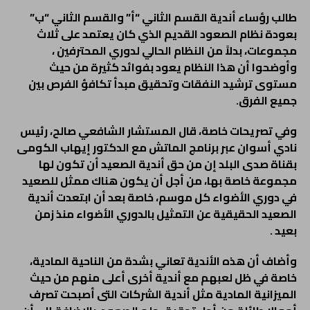
طالب رؤساء أندية القسم الثاني “أ” والقسم الثاني “ب”
بعودة نظام الصعود القديم الذي كان يعتمد على ثلاث
مجموعات، بدلاً من النظام الحالي لدوري المحترفين ،
وأوضحوا أن هذا النظام يعود بفوائد كثيرة من حيث
مستوى ترشيد النفقات وتحقيق مبدأ تكافؤ الفرص بين
جميع الفرق.
وفي تصريحات خاصة، قال المستشار الشافعي صالح، رئيس
نادي أسوان عبر برنامج الماتش مع الدكتور إيهاب الكومى
بقناة صدى البلد إن من حق أندية الصعيد أن تكون لها
مجموعة خاصة بها، من أجل أن يكون هناك ممثل للصعيد
في دوري الأضواء كل موسم، خاصة بعد أن ابتعدت أندية
الصعيد الحقيقية عن التمثيل بالدوري الأضواء منذ زمن
بعيد .
وأضاف أن هذه الأندية تعاني بشدة من الناحية المادية،
خاصة في ظل لعبهم مع أندية أخرى أعلى منهم من حيث
الميزانية المادية مثل أندية الشركات التى أصبحت تصرف