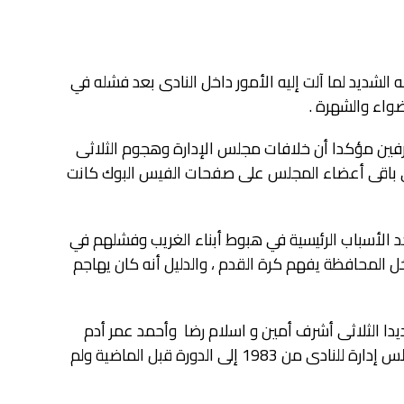
شديد لما آلت إليه الأمور داخل النادى بعد فشله في
واء والشهرة .
رفين مؤكدا أن خلافات مجلس الإدارة وهجوم الثلاثى
ى باقى أعضاء المجلس على صفحات الفيس البوك كانت
لأسباب الرئيسية في هبوط أبناء الغريب وفشلهم في
ل المحافظة يفهم كرة القدم ، والدليل أنه كان يهاجم
ا الثلاثى أشرف أمين و اسلام رضا وأحمد عمر أدم
عصفت بآمال الجماهير في الصعود للمحترفين ، وأنه كان عضو مجلس إدارة للنادى من 1983 إلى الدورة قبل الماضية ولم