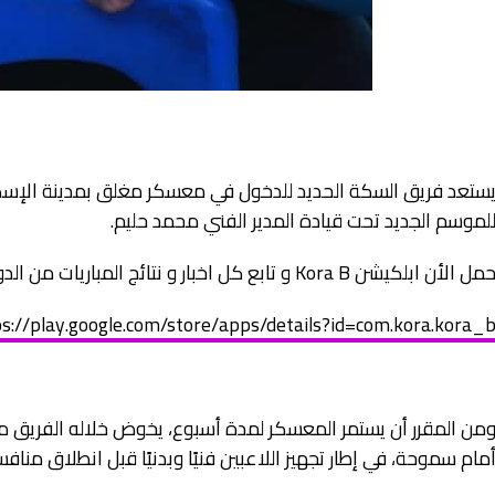
ستعد فريق السكة الحديد للدخول في معسكر مغلق بمدينة الإسكند
لموسم الجديد تحت قيادة المدير الفني محمد حليم.
مل الأن ابلكيشن Kora B و تابع كل اخبار و نتائج المباريات من الدورى المحترفين حتي القسم الرابع لينك التحميل
s://play.google.com/store/apps/details?id=com.kora.kora_
من المقرر أن يستمر المعسكر لمدة أسبوع، يخوض خلاله الفريق مبارات
مام سموحة، في إطار تجهيز اللاعبين فنيًا وبدنيًا قبل انطلاق مناف