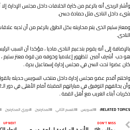
أشار الريدى أنه بالرغم من كثرة الخلافات داخل مجلس الإدارة إل
يء داخل النادى مثل حمادة حسن.
معتز سليم الذى يتم محاربته بكل الطرق بالرغم من أن لديه علاقا
لنادى.
الإضافة إلى أنه يقوم بتدعيم النادى ماديا ، مؤكدا أن السبب الرئيس
و حب أشرف أمين للظهور إعلاميا وخوفه من قوة معتز سليم ، مض
ان عضوا تحت السن في مجلس إدارة إسماعيل بدرة .
اختتم أقدم عضو مجلس إدارة داخل منتخب السويس حديثه بالقول 
كريات أبناء الغريب مع أهل القمة .
RELATED TOPICS
السويس
القسم الثاني
المحترفين
دوري المحترفين
UP NEXT
DON'T MISS
مطلب ثلاثي للأندية الصاعدة لملحق دوري
اتحاد ال