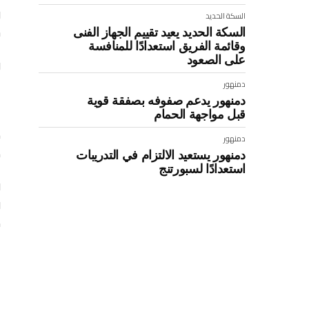
و
السكة الحديد
ش
السكة الحديد يعيد تقييم الجهاز الفنى
وقائمة الفريق استعدادًا للمنافسة
على الصعود
و
ا
دمنهور
دمنهور يدعم صفوفه بصفقة قوية
قبل مواجهة الحمام
ب
ه
دمنهور
ك
دمنهور يستعيد الالتزام في التدريبات
استعدادًا لسبورتنج
و
ذ
: