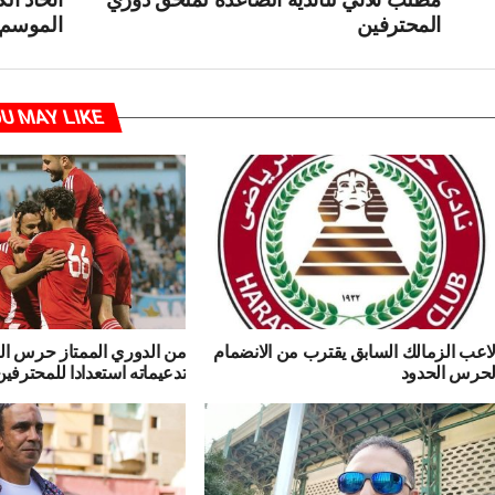
المحترفين
الموسم ا
U MAY LIKE
اعب الزمالك السابق يقترب من الانضمام
من الدوري الممتاز حرس ال
حرس الحدود
تدعيماته استعدادا للمحترفين