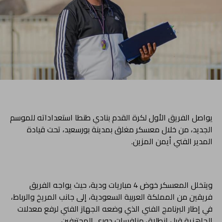
يواصل الفريق الأول لكرة القدم بنادي طنطا استعداداته للموسم
الجديد، من خلال معسكر مغلق بمدينة بورسعيد، تحت قيادة
المدير الفني أيمن المزين.
ويتخلل المعسكر خوض 4 مباريات ودية، حيث يواجه الفريق
فريقين من المملكة العربية السعودية، إلى جانب المريخ والرباط،
في إطار البرنامج الفني الذي وضعه الجهاز الفني لرفع معدلات
الجاهزية قبل انطلاق منافسات دوري المحترفين.