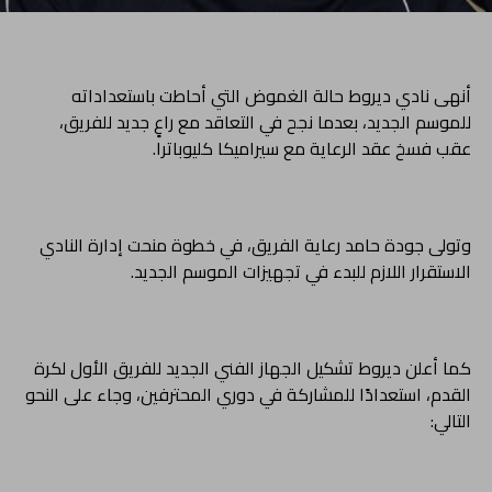
أنهى نادي ديروط حالة الغموض التي أحاطت باستعداداته
للموسم الجديد، بعدما نجح في التعاقد مع راعٍ جديد للفريق،
عقب فسخ عقد الرعاية مع سيراميكا كليوباترا.
وتولى جودة حامد رعاية الفريق، في خطوة منحت إدارة النادي
الاستقرار اللازم للبدء في تجهيزات الموسم الجديد.
كما أعلن ديروط تشكيل الجهاز الفني الجديد للفريق الأول لكرة
القدم، استعدادًا للمشاركة في دوري المحترفين، وجاء على النحو
التالي: