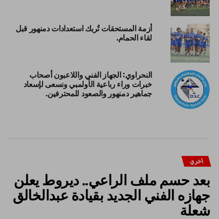
أزمة المستحقات تُربك استعدادات دمنهور قبل
لقاء الحمام.
النحراوي: الجهاز الفني واللاعبون أصحاب
خبرات وراء رباعية الأولمبي ونسعى لإسعاد
جماهير دمنهور والصعود للمحترفين.
اخري
بعد حسم ملف الراعي.. ديروط يعلن
جهازه الفني الجديد بقيادة عبدالخالق
شعلة