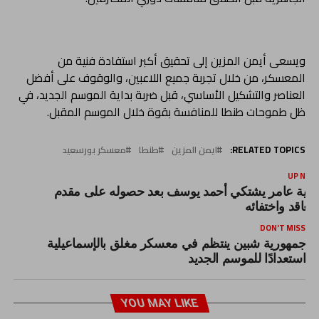
ويسعى أيمن المزين إلى تحقيق أكبر استفادة فنية من
المعسكر، من خلال تجربة جميع اللاعبين، والوقوف على أفضل
العناصر والتشكيل الأساسي، قبل ضربة بداية الموسم الجديد، في
ظل طموحات طنطا للمنافسة بقوة خلال الموسم المقبل.
RELATED TOPICS:
ايمن المزين
طنطا
معسكر بورسعيد
UP NEX
رية عامر يشتكي أحمد يوسف بعد حصوله على مقدم
لتعاقد واختفائه
DON'T MISS
جمهورية شبين ينتظم في معسكر مغلق بالإسماعيلية
استعدادًا للموسم الجديد
YOU MAY LIKE