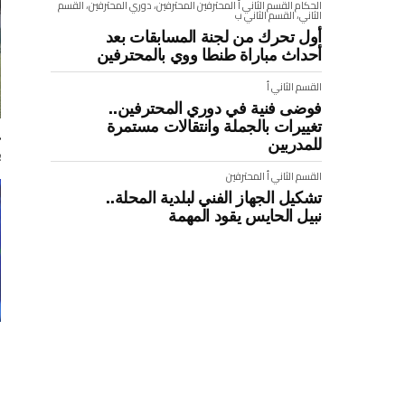
الحكام
القسم الثاني أ
المحترفين
المحترفين، دوري المحترفين، القسم
الثاني، القسم الثاني ب
أول تحرك من لجنة المسابقات بعد
أحداث مباراة طنطا ووي بالمحترفين
القسم الثاني أ
فوضى فنية في دوري المحترفين..
تغييرات بالجملة وانتقالات مستمرة
غ
للمدربين
ب
القسم الثاني أ
المحترفين
تشكيل الجهاز الفني لبلدية المحلة..
نبيل الحايس يقود المهمة
م
م