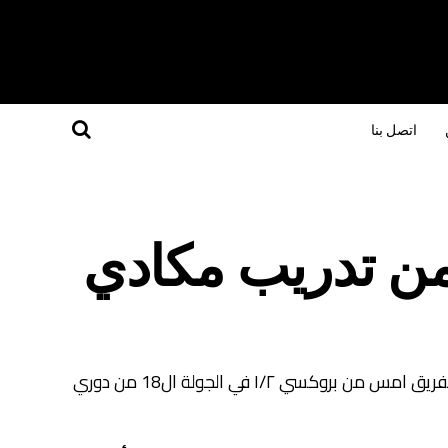
اتصل بنا
من تدريب مكادي
تقدم محمد الصلاح المدير الفني لمكادي باستقالته عقب هزيمة الفريق امس من بروكسي ١/٢ في الجولة ال18 من دوري