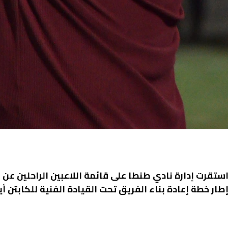
ستقرت إدارة نادي طنطا على قائمة اللاعبين الراحلين عن
طار خطة إعادة بناء الفريق تحت القيادة الفنية للكابتن أ