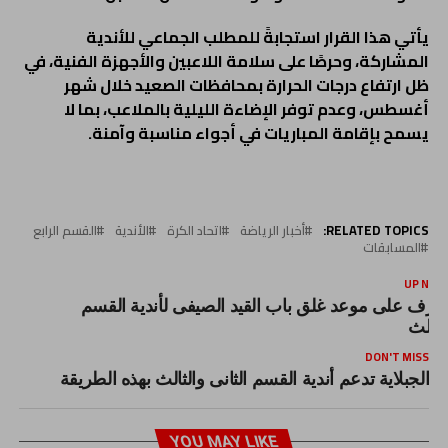
يأتي هذا القرار استجابةً للمطلب الجماعي للأندية
المشاركة، وحرصًا على سلامة اللاعبين والأجهزة الفنية، في
ظل ارتفاع درجات الحرارة بمحافظات الصعيد خلال شهر
أغسطس، وعدم توفر الإضاءة الليلية بالملاعب، بما لا
يسمح بإقامة المباريات في أجواء مناسبة وآمنة.
RELATED TOPICS:
أخبار الرياضة
اتحاد الكرة
الأندية
القسم الرابع
المسابقات
UP NEX
عرف على موعد غلق باب القيد الصيفى لأندية القسم
لثالث
DON'T MISS
الجبلاية تدعم أندية القسم الثانى والثالث بهذه الطريقة
YOU MAY LIKE