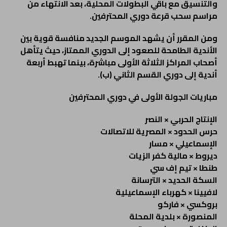
والتنسيق مع باقي البطولات المحلية، بعد الانتهاء من
مراسم سحب قرعة دوري المحترفين
.
ومن المقرر أن يشهد الموسم الجديد منافسة قوية بين
الأندية الطامحة للصعود إلى الدوري الممتاز، حيث يتأهل
أصحاب المراكز الثلاثة الأولى مباشرة، بينما تهبط أربعة
أندية إلى دوري القسم الثاني (ب)
.
مباريات الجولة الأولى في دوري المحترفين
الإنتاج الحربي × النصر
حرس الحدود × المصرية للاتصالات
الإسماعيلي × مسار
ديروط × مالية كفر الزيات
طنطا × تيم إف سي
السكة الحديد × الترسانة
لافيينا × كهرباء الإسماعيلية
بروكسي × فاركو
المنصورة × بلدية المحلة