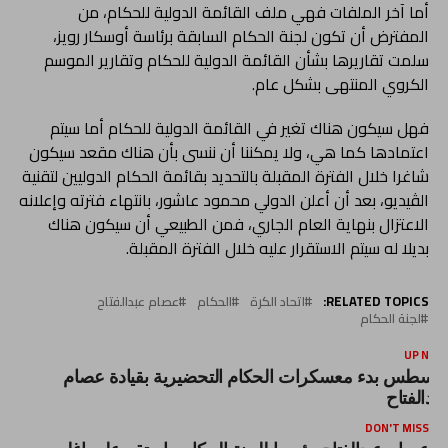
أما آخر الملفات فهي ملف القائمة الدولية للحكام، من
المفترض أن تكون لجنة الحكام السابقة برئاسة أوسكار رويز،
سلمت تقاريرها بشأن القائمة الدولية للحكام وتقارير الموسم
الكروي المنتهى بشكل عام.
فهل سيكون هناك تغير في القائمة الدولية للحكام أما سيتم
اعتمادها كما هي، ولا يمكننا أن ننسى بأن هناك مقعد سيكون
شاغرا خلال الفترة المقبلة بالتحديد بقائمة الحكام الدوليين لتقنية
الڤيديو، بعد أن أعلن الدولي محمود عاشور، بانتهاء فترته وإعلانه
الاعتزال بنهاية العام الجاري، فمن الطبيعي أن سيكون هناك
بديلا له سيتم الاستقرار عليه خلال الفترة المقبلة.
RELATED TOPICS:
اتحاد الكرة
الحكام
عصام عبدالفتاح
لجنة الحكام
UP NEX
غسطس بدء معسكرات الحكام التحضيرية بقيادة عصام
بدالفتاح
DON'T MISS
عصام عبدالفتاح رئيسيا للجنة الحكام واستقر على اغلب