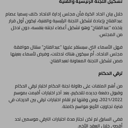
تشكيل اللجنة الرئيسية والفنية
خلال بيان اتحاد الكرة فأن مجلس إدارة الاتحاد كلف رسميا عصام
عبدالفتاح بإعادة تشكيل اللجنة الرئيسية والفنية، ليكون أول قرار
يتخذه “عبدالفتاح” وهو تشكيل أعضاء لجنته بنفسه، دون تدخل
من المجلس.
فهل الأسماء التي سيستقر عليها “عبدالفتاح” ستنال موافقة
مجلس الاتحاد، أم سيكون هناك تدخلات، وفرض لأسماء بعينها
ضمن تشكيل اللجنة المعاونة لعبدالفتاح.
ترقي الحكام
من أهم الملفات على طاولة لجنة الحكام اختبار ترقي الحكام
وقبول دفعة جديده للتحكيم، بعد آخر اختبارات أقيمت بموسم
2021/2022، ومن وقتها لم تقام اختبارات ترقي بين الدرجات في
فترة تجاوزت الأربع مواسم كاملة.
ففي السابق لم تكن تجتاز مدة اختبارات الترقي موسمين لحد
أقصى خلال العقد الأخير.