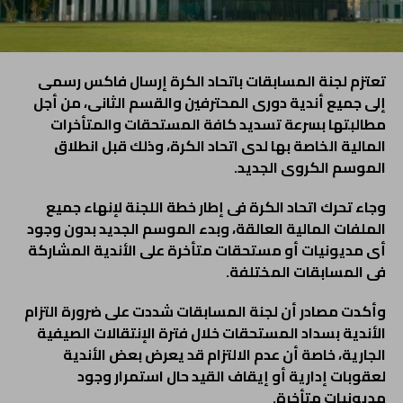
تعتزم لجنة المسابقات باتحاد الكرة إرسال فاكس رسمى
إلى جميع أندية دورى المحترفين والقسم الثانى، من أجل
مطالبتها بسرعة تسديد كافة المستحقات والمتأخرات
المالية الخاصة بها لدى اتحاد الكرة، وذلك قبل انطلاق
الموسم الكروى الجديد.
وجاء تحرك اتحاد الكرة فى إطار خطة اللجنة لإنهاء جميع
الملفات المالية العالقة، وبدء الموسم الجديد بدون وجود
أى مديونيات أو مستحقات متأخرة على الأندية المشاركة
فى المسابقات المختلفة.
وأكدت مصادر أن لجنة المسابقات شددت على ضرورة التزام
الأندية بسداد المستحقات خلال فترة الإنتقالات الصيفية
الجارية، خاصة أن عدم الالتزام قد يعرض بعض الأندية
لعقوبات إدارية أو إيقاف القيد حال استمرار وجود
مديونيات متأخرة.