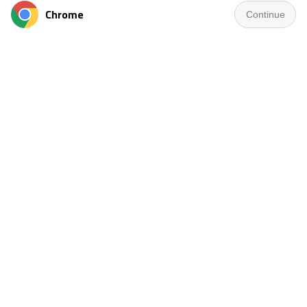
Chrome
Continue
تأكد هبوط حرس الحدود إلى دورى المحترفين بعد فوز غزل
المحلة على الإتحاد السكندرى بهدف مقابل للاشئ وهو ما
رفع رصيد زعيم الغربية إلى 34 نقطة وابتعد قليلا عن صراع
الهبوط ، بينما تجمد رصيد سيد البلد عند 32 نقطة .
كان حرس الحدود قد حقق فوزا غاليا عصر اليوم على كهرباء
الإسماعيلية بهدف مقابل للاشئ بالجولة الـ11 من
مجموعة تحديد الهبوط وهو ما رفع رصيده إلى 26 نقطة .