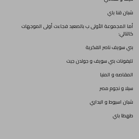
شبان قنا باي
أما المجموعة الأولى ب بالصعيد فجاءت أولى الموجهات
كالتالي:
بني سويف ناصر الفكرية
تليفونات بني سويف و جولدن جيت
المقاصه و المنيا
سيلا و نجوم مصر
شبان اسيوط و البداري
طهطا باي