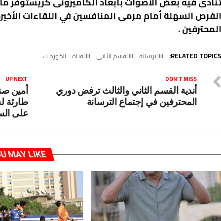
نادى فيه بعض الأصوات بابعاد الكاميرونى كريستوفر م
لفرص السهلة أمام مرمى المنافسين في اللقاءات الأخير
لمحترفين .
RELATED TOPICS
الترسانة
القسم الثانى
القناة
كورة ب
UP NEXT
DON'T MISS
أندية القسم الثاني والثالث ترفض دوري
أمين صن
المحترفين في إجتماع الترسانة
طارئة ل
على ال
U MAY LIKE