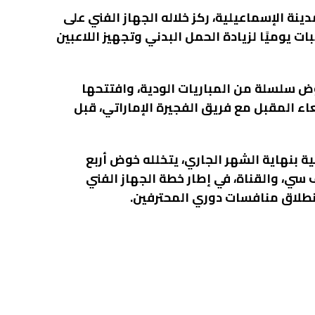
نة الإسماعيلية، ركز خلاله الجهاز الفني على
ات يوميًا لزيادة الحمل البدني وتجهيز اللاعبين
وض سلسلة من المباريات الودية، وافتتحها
جة 6-0، على أن يلتقي الأربعاء المقبل مع فريق الفجيرة الإماراتي، قبل
ية بنهاية الشهر الجاري، يتخلله خوض أربع
ف سي، والقناة، في إطار خطة الجهاز الفني
انطلاق منافسات دوري المحترفين.