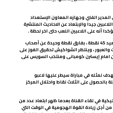
مدير الفني وجهازه المعاون الإستعداد
للاعبين جيدا والإبتعاد عن الاحاديث المنتشرة
ا أنه على اللاعبين اللعب حتى اخر لحظة .
ويحتل الترسانة المركز الثامن بجدول ترتيب المجموعة برصيد 45 نقطة ، بفارق نقطة وحيدة عن أصحاب
 والعبور ، وينتظر الشواكيش تحقيق الفوز على
يرين امام إيسترن كومبانى ومنتخب السويس على
بهدف لمثله في مباراة سيطر عليها لاعبو
بالحصول على الثلاث نقاط واحتلال المركز
ية في لقاء القناة بعدما ظهر ابتعاد عدد من
 من أجل زيادة القوة الهجومية في الوقت التي