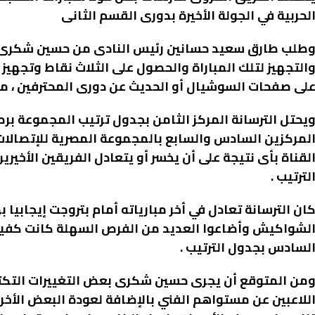
لحربية في الجولة الأخيرة بدورى القسم الثانى
طلب طارق سعيد حسانين رئيس النادى من حسين شكرى ال
التجهيز لتلك المباراة والحصول على الثلاث نقاط وتجهيز ا
لى صفحات السوشيال أو الحديث عن دورى المحترفين ، مؤكد
لمركزين السادس والسابع بالمجموعة المصرية للإتصالات
لقناة بأى نتيجة على أن يخسر أو يتعادل الفريقين الأخ
لترتيب .
ان الترسانة تعادل في أخر مبارياته أمام بتروجت إيجابيا 
لشواكيش وأضاعوا العديد من الفرص السهلة كانت كفيلة 
لسادس بجدول الترتيب .
من المتوقع أن يجرى حسين شكرى بعض التغييرات التكتيك
للاعبين عن مستواهم الفني بالإضافة لعودة البعض الأخر