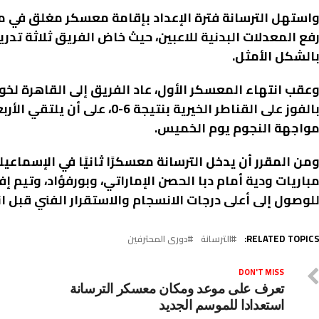
استهل الترسانة فترة الإعداد بإقامة معسكر مغلق في مدي
فع المعدلات البدنية للاعبين، حيث خاض الفريق ثلاثة تدريب
الشكل الأمثل.
عقب انتهاء المعسكر الأول، عاد الفريق إلى القاهرة لخ
بالفوز على القناطر الخيرية بنتي
واجهة النجوم يوم الخميس.
من المقرر أن يدخل الترسانة معسكرًا ثانيًا في الإسماعيل
باريات ودية أمام دبا الحصن الإماراتي، وبورفؤاد، وتيم إ
لوصول إلى أعلى درجات الانسجام والاستقرار الفني قبل 
RELATED TOPICS
الترسانة
دورى المحترفين
DON'T MISS
تعرف على موعد ومكان معسكر الترسانة
استعدادا للموسم الجديد