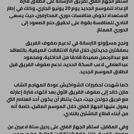
استقر الجهاز الفني لفريق الترسانة على انطلاق فترة
الإعداد للموسم الجديد يوم 20 يونيو الجاري، وذلك في إطار
الاستعداد لخوض منافسات دوري المحترفين، حيث يسعى
النادي للمنافسة بقوة على تحقيق حلم الصعود إلى
الدوري الممتاز.
ونجح مسؤولو الترسانة في تدعيم صفوف الفريق
بصفقتين جديدتين خلال فترة الانتقالات الصيفية، بالتعاقد
مع عبدالرحمن صميدة قادمًا من الداخلية، ومحمود
عبدالعاطي لاعب السكة الحديد، لدعم صفوف الفريق قبل
انطلاق الموسم الجديد.
كما شهدت تحضيرات الشواكيش عودة المهاجم الشاب
مازن خالد إلى صفوف الفريق الأول بعد انتهاء فترة إعارته
مع فريق جولدن جيت، حيث ينتظر أن يكون أحد العناصر التي
يعول عليها الجهاز الفني خلال الموسم المقبل، خاصة أنه
من أبناء قطاع الناشئين بالنادي.
وفي المقابل، استقر الجهاز الفني على رحيل ستة لاعبين عن
صفوف الفريق خلال فترة الانتقالات الحالية، وهم: جرجس