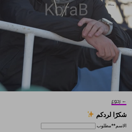
← رجوع
شكرًا لردكم
الاسم
**مطلوب