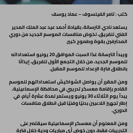
كتب : تامر الفيلسوف – عماد يوسف
يستعد نادي الترسانة، بقيادة أحمد عيد عبد الملك المدير
الفني للفريق، لخوض منافسات الموسم الجديد من دوري
المحترفين بقوة وطموح كبير.
ويبدأ الترسانة غدًا السبت الموافق 20 يونيو استعداداته
للموسم الجديد، من خلال التجمع الأول للفريق، إيذانًا
بانطلاق فترة الإعداد للموسم المقبل.
ومن المقرر أن يواصل الشواكيش استعداداتهم للموسم
القادم بإقامة معسكر تدريبي في محافظة الإسماعيلية،
يبدأ يوم الثلاثاء 30 يونيو ويستمر لمدة عشرة أيام، في
إطار تجهيز اللاعبين بدنيًا وفنيًا قبل انطلاق منافسات
الدوري.
ومن المعلوم أن معسكر الإسماعيلية سيقتصر على
التدريبات فقط، دون خوض أي مباريات ودية خلال فترة