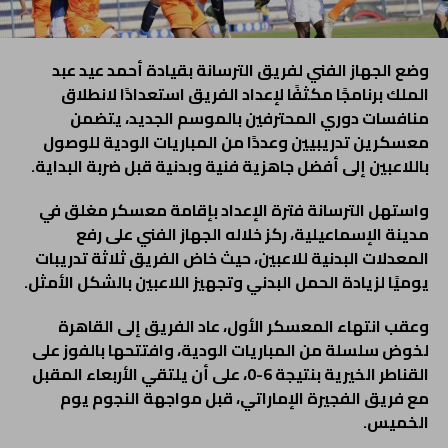
وضع الجهاز الفني لفريق الترسانة بقيادة أحمد عيد عبد
الملك برنامجًا مكثفًا لإعداد الفريق استعدادًا لانطلاق
منافسات دوري المحترفين بالموسم الجديد، يتضمن
معسكرين تدريبيين وعددًا من المباريات الودية للوصول
باللاعبين إلى أفضل جاهزية فنية وبدنية قبل ضربة البداية.
واستهل الترسانة فترة الإعداد بإقامة معسكر مغلق في
مدينة الإسماعيلية، ركز خلاله الجهاز الفني على رفع
المعدلات البدنية للاعبين، حيث خاض الفريق ثلاثة تدريبات
يوميًا لزيادة الحمل البدني وتجهيز اللاعبين بالشكل الأمثل.
وعقب انتهاء المعسكر الأول، عاد الفريق إلى القاهرة
لخوض سلسلة من المباريات الودية، وافتتحها بالفوز على
القناطر الخيرية بنتيجة 6-0، على أن يلتقي الأربعاء المقبل
مع فريق الفجيرة الإماراتي، قبل مواجهة النجوم يوم
الخميس.