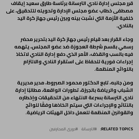
قرر مجلس إدارة نادي الترسانة برئاسة طارق سعيد إيقاف
مصطفى خطاب عضو مجلس الإدارة وتحويله للتحقيق، على
خلفية الأزمة التي نشبت بينه وبين رئيس جهاز كرة اليد
بالنادي.
وجاء القرار بعد قيام رئيس جهاز كرة اليد بتحرير محضر
رسمي بقسم شرطة العجوزة ضد عضو المجلس، يتهمه
فيه بالسب والقذف، الأمر الذي دفع إدارة النادي لاتخاذ
إجراءات فورية للحفاظ على استقرار النادي والالتزام
باللوائح المنظمة.
ومن جانبه، تابع الدكتور محمود الصبروط، مدير مديرية
الشباب والرياضة بالجيزة، تطورات الواقعة، مطالبًا إدارة
نادي الترسانة بسرعة الانتهاء من التحقيقات وإخطاره
بالنتائج والإجراءات التي سيتم اتخاذها وفقًا للوائح
والقوانين المنظمة للعمل داخل الهيئات الرياضية.
RELATED TOPICS:
الترسانة
دورى المحترفين