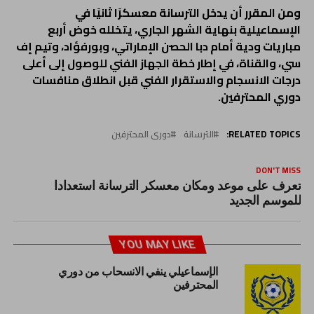
ومن المقرر أن يدخل الترسانة معسكرًا ثانيًا في
الإسماعيلية بنهاية الشهر الجاري، يتخلله خوض أربع
مباريات ودية أمام دبا الحصن الإماراتي، وبورفؤاد، وتيم إف
سي، والقناة، في إطار خطة الجهاز الفني للوصول إلى أعلى
درجات الانسجام والاستقرار الفني قبل انطلاق منافسات
دوري المحترفين.
RELATED TOPICS:
الترسانة
دورى المحترفين
DON'T MISS
تعرف على موعد ومكان معسكر الترسانة استعدادا
للموسم الجديد
YOU MAY LIKE
الإسماعيلي ينفي الانسحاب من دوري
المحترفين