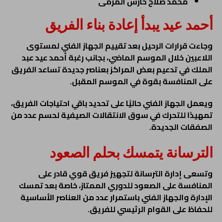
محمد صلاح حارس المرمى
أحمد عيد يبدأ إعادة بناء الفريق
وجاءت قرارات الرحيل بعد تقييم الجهاز الفني لمستوى
اللاعبين خلال الموسم الماضي، بجانب رغبة أحمد عيد عبد
الملك في تدعيم بعض المراكز بعناصر جديدة تساعد الفريق
على المنافسة بقوة في الموسم المقبل.
ويعمل الجهاز الفني حاليًا على تحديد باقي احتياجات الفريق،
تمهيدًا للتحرك في سوق الانتقالات الصيفية لحسم عدد من
الصفقات الجديدة.
الترسانة يتمسك بحلم الصعود
وتسعى إدارة الترسانة لتجهيز فريق قوي قادر على
المنافسة على الصعود للدوري الممتاز، خاصة بعد تمسك
الإدارة والجهاز الفني باستمرار عدد من العناصر الأساسية
للحفاظ على القوام الرئيسي للفريق.