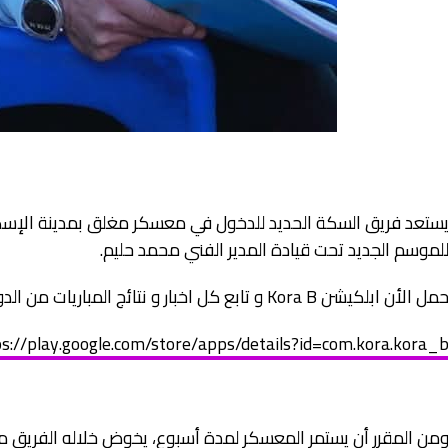
ستعد فريق السكة الحديد للدخول في معسكر مغلق بمدينة الإسكند
لموسم الجديد تحت قيادة المدير الفني محمد حليم.
مل الأن ابلكيشن Kora B و تابع كل اخبار و نتائج المباريات من الدورى المحترفين حتي القسم الرابع لينك التحميل
s://play.google.com/store/apps/details?id=com.kora.kora_
من المقرر أن يستمر المعسكر لمدة أسبوع، يخوض خلاله الفريق مبارات