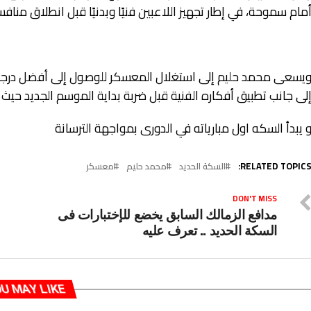
مام سموحة، في إطار تجهيز اللاعبين فنيًا وبدنيًا قبل انطلاق مناف
يسعى محمد حليم إلى استغلال المعسكر للوصول إلى أفضل درجة
لى جانب تطبيق أفكاره الفنية قبل ضربة بداية الموسم الجديد حيث
 يبدأ السكه اول مبارياته في الدورى بمواجهة الترسانة
RELATED TOPICS
السكة الحديد
محمد حليم
معسكر
DON'T MISS
مدافع الزمالك السابق يخضع للإختبارات فى
السكة الحديد .. تعرف عليه
U MAY LIKE