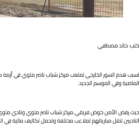
تب: خالد مصطفي
سبب هدم السور الخارجي لملعب مركز شباب ناصر ملوي في أزمة كب
لماضية وفي الموسم الجديد.
يث رفض الأمن خوض فريقي مركز شباب ناصر ملوي ونادي ملوي ا
لناديين لنقل مبارياتهم لملاعب مختلفة وتحمل تكاليف مالية في الس