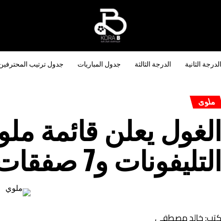
لدرجة الثانية
الدرجة الثالثة
جدول المباريات
جدول ترتيب المحترفين
ملوى
لغول يعلن قائمة مل
لتليفونات و7 صفقات تظهر لأول مرة
تب: خالد مصطفى