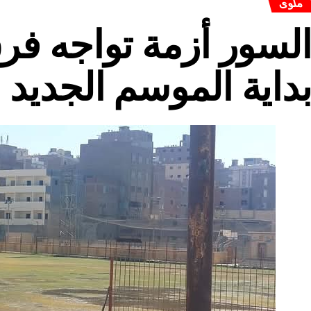
ملوى
لسور أزمة تواجه فر
داية الموسم الجديد