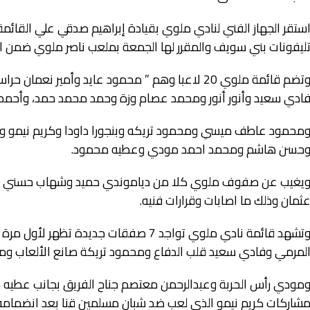
ستقر الجهاز الفني لنادي ملوي بقيادة إبراهيم صدقي علي القائمة 
ليفونات بني سويف والمقرر لها الجمعة بملعب ناصر ملوي ضمن الجولة 16 من دوري القسم الثاني بمجموع
وتضم قائمة ملوي 20 لاعبا وهم ” محمود عايد وأم
ادي سعيد وأنور أنور ومحمد عصام وزة وحمد محمد حمد، وأحمد 
محمود عاطف ميسي ومحمود تريكه وبنجورا داودا وكريم نيمو
حسن هاشم ومحمد احمد مودي وعطيه محمود.
يغيب عن صفوف ملوي كلا من دياموندي حميد وشهاب حسني و
ثمان وذلك ما اصابات وقرارات فنيه.
وتشهد قائمة نادي ملوي تواجد 7 صفقات جدي
لمرمي وفادي سعيد قلب الدفاع ومحمود تريكة صانع الألعاب ومح
مودي رأس الحربة وعبدالرحمن معتصم جناح الفريق بجانب عطيه محم
شاركات كريم نيمو الذي لعب ضد شبان مسلمين قنا بعد انضما