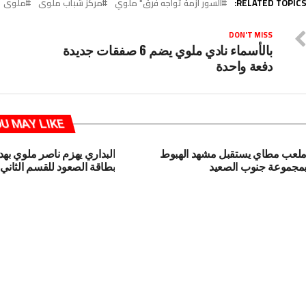
RELATED TOPICS
السور أزمة تواجه فرق" ملوي
مركز شباب ملوى
ملوى
DON'T MISS
بالأسماء نادي ملوي يضم 6 صفقات جديدة
دفعة واحدة
U MAY LIKE
لعب مطاي يستقبل مشهد الهبوط
البداري يهزم ناصر ملوي ب
مجموعة جنوب الصعيد
بطاقة الصعود للقسم الثاني