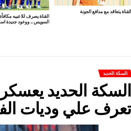
لقناة يتعاقد مع مدافع الجونة
القناة يصرف للاعبيه مكافأة 
السويس .. ووعود جديدة استع
السكة الحديد
لسكة الحديد يعسكر 
عرف علي وديات الف