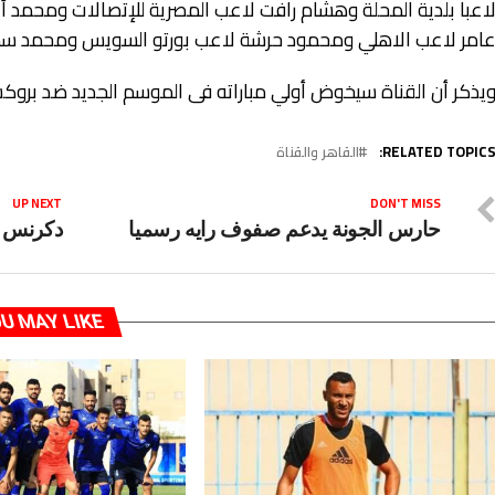
اعبا بلدية المحلة وهشام رافت لاعب المصرية للإتصالات ومحمد أ
امر لاعب الاهلي ومحمود حرشة لاعب بورتو السويس ومحمد سمار
يذكر أن القناة سيخوض أولي مباراته فى الموسم الجديد ضد بروكس
RELATED TOPICS
القاهر والقناة
UP NEXT
DON'T MISS
حارس الجونة يدعم صفوف رايه رسميا
دكرنس يت
U MAY LIKE