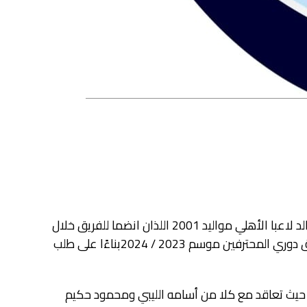
قرر مجلس إدارة نادي القناة قسه التعاقد مع عمر حجاج ومحمد خالد لاعبا الأهلي مواليد 2001 اللذان انضما للفريق خلال
فترة الانتقالات الصيفية الجارية من أجل تدعيم صفوفه قبل انطلاق دوري المحترفين موسم 2023 / 2024بناءًا على طلب
 حيث تعاقد مع كلا من أسامه الليبي ومحمود حكيم