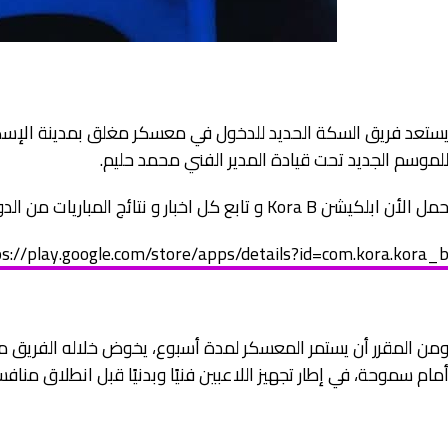
ستعد فريق السكة الحديد للدخول في معسكر مغلق بمدينة الإسكند
لموسم الجديد تحت قيادة المدير الفني محمد حليم.
مل الأن ابلكيشن Kora B و تابع كل اخبار و نتائج المباريات من الدورى المحترفين حتي القسم الرابع لينك التحميل
s://play.google.com/store/apps/details?id=com.kora.kora_
من المقرر أن يستمر المعسكر لمدة أسبوع، يخوض خلاله الفريق مبارات
مام سموحة، في إطار تجهيز اللاعبين فنيًا وبدنيًا قبل انطلاق مناف