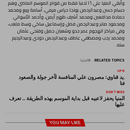
وأبقي المنيا علي ١٦ لاعبا فقط من قوام الموسم الماضي وهم
حسام حسن وعبدالرحمن بونجا حراس مرمي، أسامة ربيع ومحمد
حمادة مدافعين ومحمد أشرف ظهير أيمن، وأحمد الأسواني
ومحمود صابر وعبدالرحمن فضل وإسماعيل ساكي وسط ملعب،
وفي مراكز الهجوم عمر جدو وشعبان جميل وفتحي عثمان
ومحمد رجب ومصطفي عاطف وعبدالرحمن دودي وعبدالرحيم
سنه.
RELATED TOPICS:
المنيا
UP NEX
ديد قناوي: مصرون علي المنافسة لآخر جولة والصعود
دفنا
DON'T MISS
المنيا يحفز لاعبيه قبل بداية الموسم بهذه الطريقة .. تعرف
عليها
YOU MAY LIKE