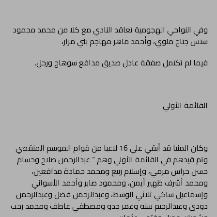
وفي النواحي الهجومية تعاقد النادي مع كلا من محمد محمود
سنس جناح ملوي، وأحمد ماهر مهاجم بني مزار،
فيما لم تكتمل صفقة عادل صديق مدافع سوهاج ورحل.
القائمة الأولي
وكان المنيا قد أبقي علي 16 لاعبا من قوام الموسم المنقضي
وتم قيدهم في القائمة الأولي وهم ” عبدالرحمن صلاح وحسام
حسن حراس مرمي، وإسلام ربيع ومحمد حمادة مدافعين،
ومحمد أشرف ظهير أيمن، ومحمود صابر وأحمد الأسواني
وإسماعيل ساكي ثلاثي الوسط، وعبدالرحمن فضل وعبدالرحمن
دودي وعبدالرحيم سنه وعمر جدو ومصطفي عاطف ومحمد رجب