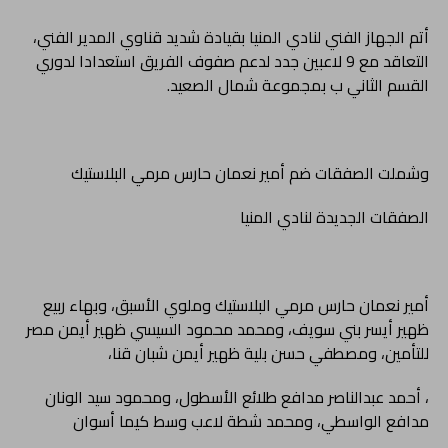
أتم الجهاز الفني لنادي المنيا بقيادة شديد قناوي المدير الفني،
التعاقد مع 9 لاعبين جدد لدعم صفوف الفريق استعدادا لدوري
القسم الثاني ب بمجموعة شمال الصعيد.
وشملت الصفقات ضم أمير نعمان حارس مرمي البلاستيك
الصفقات الجديدة لنادي المنيا
أمير نعمان حارس مرمي البلاستيك وملوي الأسبق، وبهاء ربيع
ظهير أيسر بني سويف، ومحمد محمود السيسي ظهير أيمن مصر
للتأمين، ومصطفي حسن بلية ظهير أيمن شبان قنا،
، أحمد عبدالناصر مدافع طلائع الأسطول، ومحمود سيد الونان
مدافع الواسطي، ومحمد شطة لاعب وسط كيما أسوان