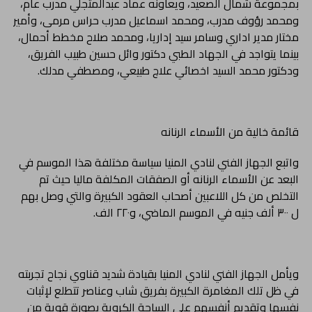
بمجموعة شمال الصعيد، ويعاونه عماد عبدالمتجلي مدرب عام،
ومحمد رؤوف مدرب، ومحمد اسماعيل مدرب حراس مرمى، وأمير
مختار مدير اداري وسامر سيد إداريا، ومحمد صلاح مخطط أحمال،
بينما يتواجد في الجهاد الطبي دكتور وائل حسين طبيب الفريق،
ودكتور محمد السيد اخصائي علاج طبيعي، ومصطفي مدلك.
قائمة خالية من الأسماء الرنانه
واتبع الجهاز الفني لنادي المنيا سياسة مختلفة هذا الموسم في
البعد عن الأسماء الرنانه أو الصفقات المكلفة ماليا حيث تم
التخلص من كل اللاعبين أصحاب العقود الكبيرة والتي وصل بهم
ل ٣٠٠ ألف جنيه في الموسم الماضي، و٢٢٠ الف.
ويأمل الجهاز الفني لنادي المنيا بقيادة شديد قناوي نجاح تجربته
في ظل تلك المغامرة الكبيرة بفريق شاب وعناصر تتطلع لإثبات
نفسها وتقديم أنفسهم علي الساحة الكروية بصورة قوية من