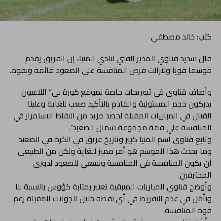
كتب: خالد مصطفي
قال شديد قناوي المدير الفني لنادي المنيا، إن الفريق يقدم
موسما قويا ولازالت فرص المنافسة علي الصعود قائمة وبقوة.
وأضاف قناوي في تصريحات خاصة لموقع كورة بي” اللاعبون
يدركون حجم المسئولية والقادم بالتأكيد صعب للغاية وعلينا
القتال في المباريات المقبلة لحصد مزيد من النقاط الاستمرار في
المنافسة علي قمة مجموعة شمال الصعيد”.
وتابع قناوي اسم المنيا كبير وتاريخ غريق في الكرة في الصعيد
وما يحدث هذا الموسم هو أمر مميز للغاية ولكن من الطبيعي
أن يكون المنافسة في المنافسة ونسعي للصعود لدوري
المحترفين.
وأوضح قناوي المباريات المتبقية تعتبر بمثابة كؤوس بالنسبة لنا
ونأمل في عدم التفريط في أي نقطة خلال الجولات المقبلة رغم
قوة المنافسة.