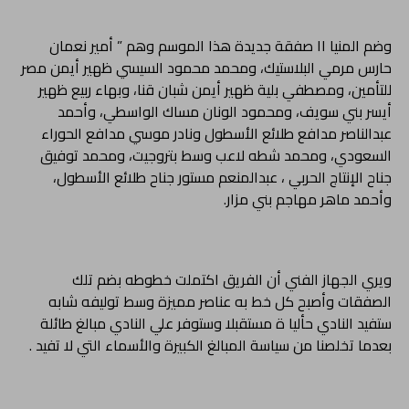
وضم المنيا ١١ صفقة جديدة هذا الموسم وهم ” أمير نعمان
حارس مرمي البلاستيك، ومحمد محمود السيسي ظهير أيمن مصر
للتأمين، ومصطفي بلية ظهير أيمن شبان قنا، وبهاء ربيع ظهير
أيسر بني سويف، ومحمود الونان مساك الواسطي، وأحمد
عبدالناصر مدافع طلائع الأسطول ونادر موسي مدافع الحوراء
السعودي، ومحمد شطه لاعب وسط بتروجيت، ومحمد توفيق
جناح الإنتاج الحربي ، عبدالمنعم مستور جناح طلائع الأسطول،
وأحمد ماهر مهاجم بني مزار.
ويري الجهاز الفني أن الفريق اكتملت خطوطه بضم تلك
الصفقات وأصبح كل خط به عناصر مميزة وسط توليفه شابه
ستفيد النادي حأليا ة مستقبلا وستوفر علي النادي مبالغ طائلة
بعدما تخلصنا من سياسة المبالغ الكبيرة والأسماء التي لا تفيد .