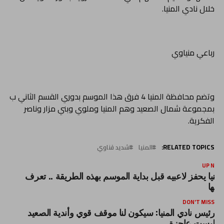
خلال نادي المنيا.
رباعي منياوي
وتضم محافظة المنيا 4 فرق هذا الموسم بدوري القسم الثاني ب
بمجموعة شمال الصعيد وهم المنيا وملوي وبني مزار وناصر
الفكرية.
RELATED TOPICS:
المنيا
شديد قناوي
UP NEX
لمنيا يحفز لاعبيه قبل بداية الموسم بهذه الطريقة .. تعرف
ليها
DON'T MISS
رئيس نادي المنيا: سيكون لنا موقف قوي وأندية الصعيد
ليست عاجزة