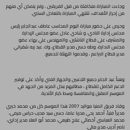
وجاءت المباراة متكافئة من قبل الفريقين ، ولم يتمكن أي منهم
من إحراز الأهداف، لتنتهي المباراة بالتعادل السلبي.
وحرص على حضور مباراة اليوم المحاسب عاطف عبدالجابر رئيس
مجلس إدارة النادي، و شادي عادل عضو مجلس الإدارة
والمشرف على قطاع الناشئين، والمهندس علي بهاء عضو
مجلس الادارة، وطه حسن مدير القطاع، وك. عبد ربه شقراني
مدير قطاع البراعم ، وقدموا التهنئة للجميع.
وهنأ عبد الجابر جميع اللاعبين والجهاز الفني وأكد على توفير
الدعم الكامل للقطاع ، مطالبهم ببذل المزيد من الجهد في
الموسم المقبل والمنافسة وسط كبار الأندية.
وقاد فريق المنيا مواليد 2007 هذا الموسم كل من: محمد خيري
مديراً فنياً، أحمد يحي مدربا عاما، حسن سيد مدرب حراس مرمى،
محمد العباسي أخصائي علاج طبيعي، محمد أبو العلا مدير إداري،
ناصر أديب مدير مالي.