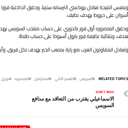
بنفس النتيجة تعادل بروكسي الترسانه سلبيا، وحقق الداخلية فوزا
سوان على ديروط بهدف نظيف.
حقق المنصوره أول فوز بالدوري على حساب منتخب السويس بهدف
دف، وبثنائية نظيفة فوز بترول أسيوط على حساب طنطا.
تعادل المقاولون العرب مع راية بملعب الخير بهدف لكل فريق، وأي
RELATED TOPICS
السويس
القسم الثاني
المحترفين
المنصوره
دوري ا
DON'T MISS
الاسماعيلي يقترب من التعاقد مع مدافع
السويس