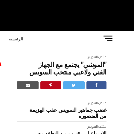
الرئيسيه
ا
منتخب السويس
"الموشي" يجتمع مع الجهاز
“
الفني ولاعبي منتخب السويس
و
منتخب السويس
غضب جماهير السويس عقب الهزيمة
من المنصوره
منتخب السويس
ك
الاسماعيلي يقترب من التعاقد مع