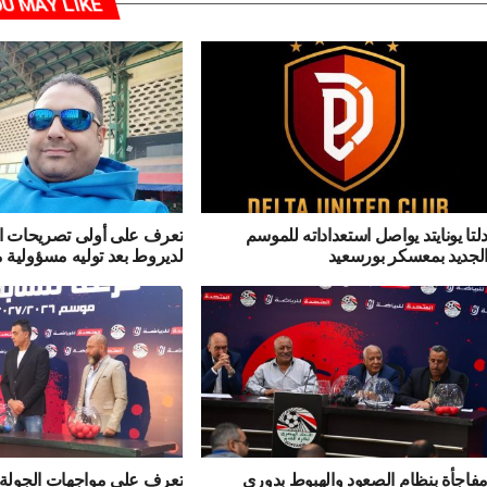
U MAY LIKE
لتا يونايتد يواصل استعداداته للموسم
تعرف على أولى تصريحات ا
لجديد بمعسكر بورسعيد
لديروط بعد توليه مسؤولية 
فاجأة بنظام الصعود والهبوط بدوري
تعرف على مواجهات الجولة ا