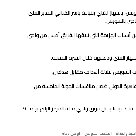
 بالجهاز الفني بقيادة ياسر الكناني المدير الفني
نادي بالسويس.
عن أسباب الهزيمة التي تلاقها الفريق أمس من وادي
لجهاز الفني ودعمهم خلال الفترة المقبلة.
تخب السويس بثلاثة أهداف مقابل هدفين.
لقاهرة الدولي ضمن منافسات الجولة الخامسة من
والجدير بالذكر أن فريق منتخب السويس يحتل المركز التاسع برصيد 6 نقاط، بينما يحتل فريق وادي دجلة المركز الرابع برصيد 9
رة والقناة
منتخب السويس
وادي دجلة