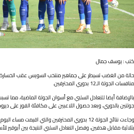
تب : يوسف جمال
الة من الغضب تسيطر على جماهير منتخب السويس عقب الخسارة
نافسات الجولة الـ12 بدوري المحترفين.
الإضافة أيضا للتعادل السلبي مع أسوان الجولة الماضية، مما تسب
ولتين بالدوري، وبعد حصول اللاعبين على مكافئة الفوز على ديروط 
وجاءت نتائج الجولة 12 بدوري المحترفين والتي اقيمت 
ثلاثية مقابل هدفين، وفصل التعادل السلبي النتيجة بين أبوقير للأ