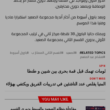
الدور الأول ويتواجد في القمة ويصعد دوري ممتاز أم يحصد
الوصافة ويصعد دوري محترفين.
ويعد بترول أسيوط من أكثر أندية مجموعة الصعيد استقرارا ماديا
وفنيا هذا الموسم.
ويملك حاليا البترول 38 نقطة مركز ثاني في ترتيب المجموعة
الأولي بدوري القسم الثاني بمجموعة الصعيد.
RELATED TOPICS:
الصعيد
القسم الثاني الممتاز ب
بترول أسيوط
هشام عبد المنعم
UP NEX
علومات تهمك قبل قمة بحرى بين شبين و طنطا
DON'T MISS
المنيا يقلص عدد الناشئين في تدريبات الفريق ويكتفي بهؤلاء
YOU MAY LIKE
مفاجأة بنظام الصعود والهبوط بدوري القسم