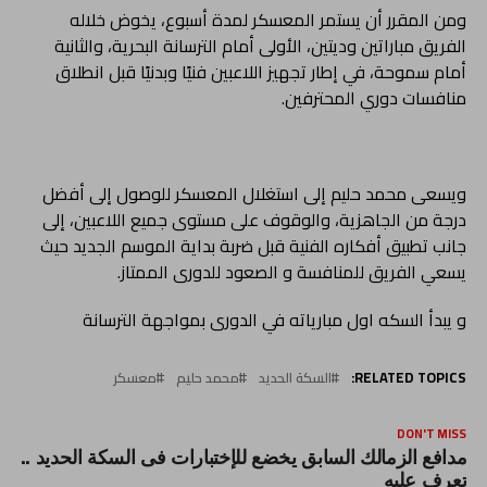
ومن المقرر أن يستمر المعسكر لمدة أسبوع، يخوض خلاله
الفريق مباراتين وديتين، الأولى أمام الترسانة البحرية، والثانية
أمام سموحة، في إطار تجهيز اللاعبين فنيًا وبدنيًا قبل انطلاق
منافسات دوري المحترفين.
ويسعى محمد حليم إلى استغلال المعسكر للوصول إلى أفضل
درجة من الجاهزية، والوقوف على مستوى جميع اللاعبين، إلى
جانب تطبيق أفكاره الفنية قبل ضربة بداية الموسم الجديد حيث
يسعي الفريق للمنافسة و الصعود للدورى الممتاز.
و يبدأ السكه اول مبارياته في الدورى بمواجهة الترسانة
RELATED TOPICS:
السكة الحديد
محمد حليم
معسكر
DON'T MISS
مدافع الزمالك السابق يخضع للإختبارات فى السكة الحديد ..
تعرف عليه