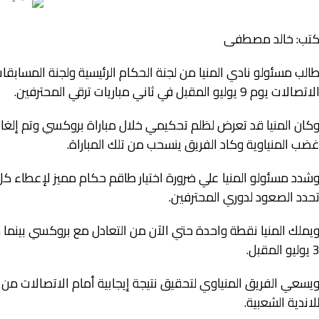
تب: خالد مصطفى
الب مسئولو نادي المنيا من لجنة الحكام الرئيسية ولجنة المسابقا
لاتصالات يوم 9 يوليو المقبل في ثاني مباريات ترقي المحترفين.
كان المنيا قد تعرض لظلم تحكيمي خلال مباراة بروكسي وتم إلغا
ضب المنياوية وكاد الفريق ينسحب من تلك المباراة.
شدد مسئولو المنيا علي ضرورة اختيار طاقم حكام مميز لإعطاء ك
حدد الصعود لدوري المحترفين.
يملك المنيا نقطة واحدة حتي الآن من التعادل مع بروكسي بينما س
يوليو المقبل.
يسعي الفريق المنياوي لتحقيق نتيجة إيجابية أمام الاتصالات من
لاندية الشعبية.