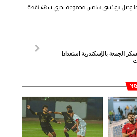
يذكر أن المنيا وصل للترقي بعد احتل المركز السادس ب46 نقطة فيما وصل بروكسي سادس مجموعة بحري ب 48 نقطة
عسكر الجمعة بالإسكندرية استعدادا
ت
YO