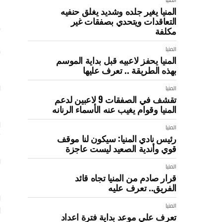
المنيا يغير جلده وشديد يغلق حنفيه
التعاقدات ويتحدي بصفقات غير
ك
مكلفة
ط
المنيا
المنيا يحفز لاعبيه قبل بداية الموسم
ا
بهذه الطريقة .. تعرف عليها
و
المنيا
غ
تقشف في الصفقات 9 لاعبين لدعم
المنيا وقوام يغيب عنه الأسماء الرنانه
و
المنيا
ت
رئيس نادي المنيا: سيكون لنا موقف
قوي وأندية الصعيد ليست عاجزة
و
المنيا
3 
قرار صادم من المنيا تجاه قائد
الفريق.. تعرف عليه
و
المنيا
ل
تعرف علي موعد بداية فترة اعداد