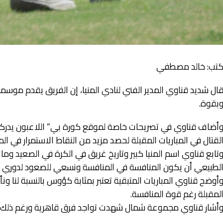
تب: خالد مصطفي
ال شديد قناوي المدير الفني لنادي المنيا، إن الفريق يقدم موسم
بقوة.
أضاف قناوي في تصريحات خاصة لموقع كورة بي” اللاعبون يدركون 
لقتال في المباريات المقبلة لحصد مزيد من النقاط الاستمرار في
تابع قناوي اسم المنيا كبير وتاريخ غريق في الكرة في الصعيد وم
لطبيعي أن يكون المنافسة في المنافسة ونسعي للصعود لدوري ا
أوضح قناوي المباريات المتبقية تعتبر بمثابة كؤوس بالنسبة لنا 
لمقبلة رغم قوة المنافسة.
أشار قناوي مجموعة شمال شهدت تواجد فرق قاهرية ورغم ذلك الم