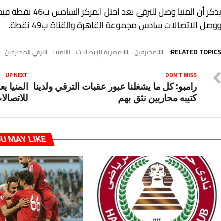
وصل الاتصالات سادس مجموعة القاهرة والقناة ب49 نقطة.
RELATED TOPICS
المحترفين
المصرية للإتصالات
المنيا
ترقي المحترفين
UP NEXT
DON'T MISS
رامبو: كل ما يشغلنا عبور عقبات الترقي ولدينا
المنيا ي
كتيبه محاربين نثق بهم
للاتصالا
U MAY LIKE