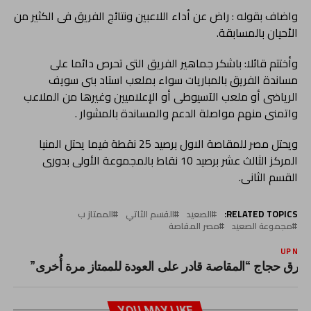
واضاف بقوله : راض عن أداء اللاعبين ونتائج الفريق فى الكثير من
الأحيان بالمسابقة.
وأختتم قائلا: باشكر جماهير الفريق التى تحرص دائما على
مساندة الفريق بالمباريات سواء بملعب استاد بنى سويف
الرياضى أو ملعب الآسيوطى أو الإعلاميين وغيرها من الملاعب
واتمنى منهم مواصلة الدعم والمساندة بالمشوار .
ويحتل مصر للمقاصة الاول برصيد 25 نقطة فيما يحتل المنيا
المركز الثالث عشر برصيد 10 نقاط بالمجموعة الأولى بدورى
القسم الثانى.
RELATED TOPICS:
الصعيد
القسم الثاتي
الممتاز ب
مجموعة الصعيد
مصر المقاصة
UP NEX
ارق حجاج “المقاصة قادر على العودة للممتاز مرة أُخرى”
YOU MAY LIKE