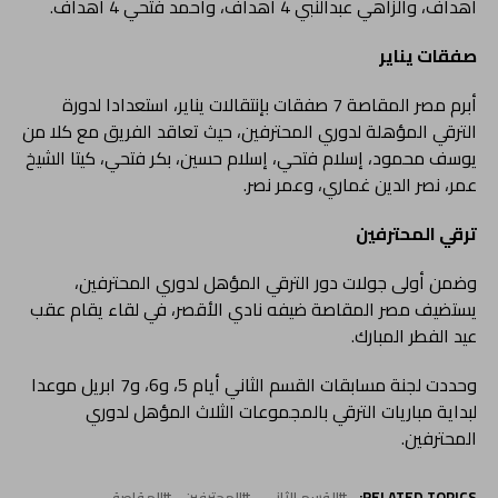
أهداف، والزاهي عبدالنبي 4 أهداف، وأحمد فتحي 4 أهداف.
صفقات يناير
أبرم مصر المقاصة 7 صفقات بإنتقالات يناير، استعدادا لدورة
الترقي المؤهلة لدوري المحترفين، حيث تعاقد الفريق مع كلا من
يوسف محمود، إسلام فتحي، إسلام حسين، بكر فتحي، كيتا الشيخ
عمر، نصر الدين غماري، وعمر نصر.
ترقي المحترفين
وضمن أولى جولات دور الترقي المؤهل لدوري المحترفين،
يستضيف مصر المقاصة ضيفه نادي الأقصر، في لقاء يقام عقب
عيد الفطر المبارك.
وحددت لجنة مسابقات القسم الثاني أيام 5، و6، و7 ابريل موعدا
لبداية مباريات الترقي بالمجموعات الثلاث المؤهل لدوري
المحترفين.
RELATED TOPICS:
القسم الثاني
المحترفين
المقاصة