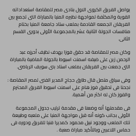
يواصل الفريق الكروى الاول بنادى مصر للمقاصة استعداداته
القوية والمكثفة لمواجهة نظيره المنيا بالمباراة التى تجمع بين
الفريقان الجمعه القادمة بملعب ستاد جامعة المنيا بختام
منافسات الجولة الثانية عشر بالمجموعة الأولى بدورى القسم
الثانى.
وكان مصر للمقاصة قد حقق فوزا بهدف نظيف أحرزه عبد
الرحمن زين على ضيفه اسمنت اسيوط بالجولة الماضية بالمباراة
التى جمعت بين الفريقان بملعب استاد بنى سويف الرياضى.
وفى سياق متصل قال طارق حجاج المدير الفنى لمصر المقاصة :
نجحنا فى تحقيق فوز هام على اسمنت اسيوط الفريق المحترم
والفوز كان له اكثر من أهمية.
فى مقدمتها أنه وضعنا فى مقدمة ترتيب جدول المجموعة
الأولى بجانب كونه أنه قبل مواجهة المنيا على ملعبه وطبيعة
تلك الملعب ووجود نبيل محمود كمديرا فنيا للفريق ودوره فى
حماس اللاعبين وبالتأكيد مباراة صعبة .