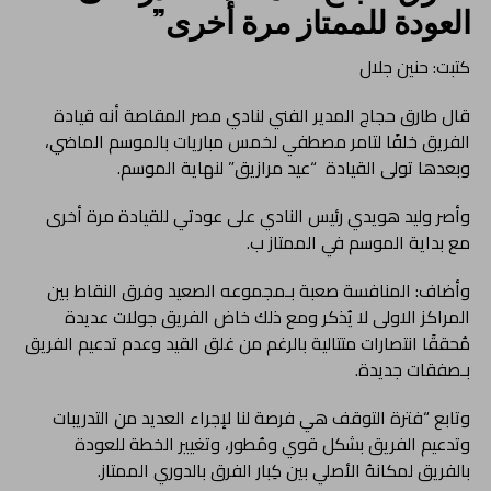
العودة للممتاز مرة أُخرى”
كتبت: حنين جلال
قال طارق حجاج المدير الفني لنادي مصر المقاصة أنه قيادة
الفريق خلفًا لتامر مصطفي لخمس مباريات بالموسم الماضي،
وبعدها تولى القيادة “عيد مرازيق” لنهاية الموسم.
وأصر وليد هويدي رئيس النادي على عودتي للقيادة مرة أخرى
مع بداية الموسم في الممتاز ب.
وأضاف: المنافسة صعبة بـمجموعه الصعيد وفرق النقاط بين
المراكز الاولى لا يُذكر ومع ذلك خاض الفريق جولات عديدة
مُحققًا انتصارات متتالية بالرغم من غلق القيد وعدم تدعيم الفريق
بـصفقات جديدة.
وتابع “فترة التوقف هي فرصة لنا لإجراء العديد من التدريبات
وتدعيم الفريق بشكل قوي ومُطور، وتغيير الخطة للعودة
بالفريق لمكانهُ الأصلي بين كِبار الفرق بالدوري الممتاز.