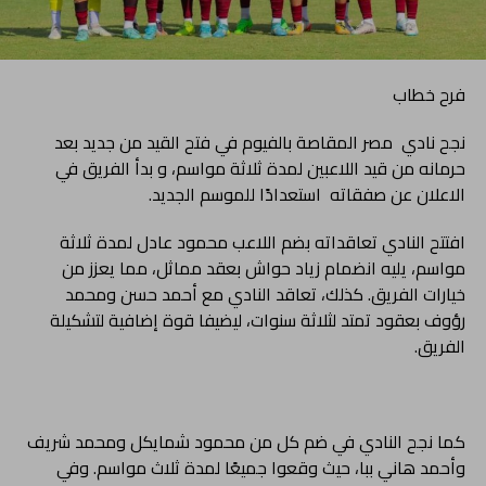
فرح خطاب
نجح نادي مصر المقاصة بالفيوم في فتح القيد من جديد بعد
حرمانه من قيد اللاعبين لمدة ثلاثة مواسم، و بدأ الفريق في
الاعلان عن صفقاته استعدادًا للموسم الجديد.
افتتح النادي تعاقداته بضم اللاعب محمود عادل لمدة ثلاثة
مواسم، يليه انضمام زياد حواش بعقد مماثل، مما يعزز من
خيارات الفريق. كذلك، تعاقد النادي مع أحمد حسن ومحمد
رؤوف بعقود تمتد لثلاثة سنوات، ليضيفا قوة إضافية لتشكيلة
الفريق.
كما نجح النادي في ضم كل من محمود شمايكل ومحمد شريف
وأحمد هاني ببا، حيث وقعوا جميعًا لمدة ثلاث مواسم. وفي