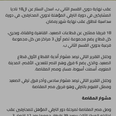
عقب نهاية دوري القسم الثاني ب، اسدل الستار عن ال18 ناديا
المشاركين في دورة الترقي المؤهلة لدوري المحترفين، في دورة
سداسية تنطلق عقب نهاية شهر رمضان.
18 فريقا ممثلين عن قطاعات الصعيد، القاهرة والقناة، وبحري،
كل قطاع يضم مجموعة تضم أول 3 مراكز من كل مجموعة
فرعية بدوري القسم الثاني ب.
وخلال التقرير التالي نرصد مشوار أندية القطاع الأول قطاع
الصعيد، والذي يضم 6 فرق وهم النصر للتعدين، الأقصر، المدينة
المنوره، أسمنت أسيوط، مسار، ومصر المقاصة.
وخلال التقرير التالي نرصد مشوار سادس وآخر فرق ترقي الصعيد
وممثل الفيوم بالترقي وهو فريق مصر المقاصة
مشوار المقاصة
وصل مصر المقاصة لمرحلة دور الترقي المؤهل للمحترفين عقب
إحتلاله المركز الثالث برصيد 39 نقطة، جمعها بعد 12 إنتصار، 3