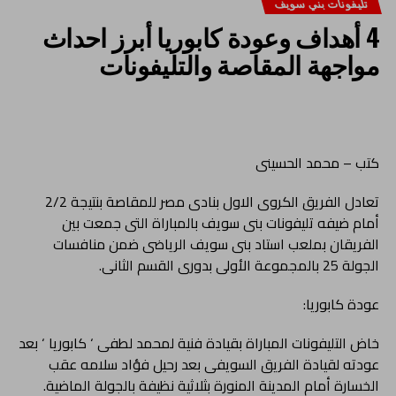
تليفونات بني سويف
4 أهداف وعودة كابوريا أبرز احداث
مواجهة المقاصة والتليفونات
كتب – محمد الحسينى
تعادل الفريق الكروى الاول بنادى مصر للمقاصة بنتيجة 2/2
أمام ضيفه تليفونات بنى سويف بالمباراة التى جمعت بين
الفريقان بملعب استاد بنى سويف الرياضى ضمن منافسات
الجولة 25 بالمجموعة الأولى بدورى القسم الثانى.
عودة كابوريا:
خاض التليفونات المباراة بقيادة فنية لمحمد لطفى ‘ كابوريا ‘ بعد
عودته لقيادة الفريق السويفى بعد رحيل فؤاد سلامه عقب
الخسارة أمام المدينة المنورة بثلاثية نظيفة بالجولة الماضية.