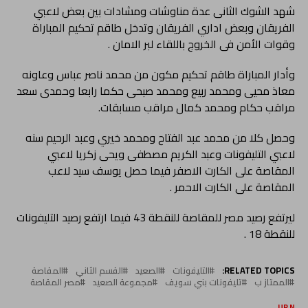
شهد الشوك الثانى عدة مناوشات ومشادات بين بعض لاعبي
الفريقان وبعض اداري الفريقان وتدخل طاقم تحكيم المباراة
وقوات الأمن فى الخروج باللقاء لبر الامان .
وأدار المباراة طاقم تحكيم مكون من محمد ناصر عباس وعاونه
معاذ محيى ومحمد ربيع ومحمد صبحى حكما رابعا وحمدى سعد
مراقب حكام ومحمد كمال مراقب مسابقات.
وحصل كلا من محمد عبد الفتاح ومحمد خيري وعبد الرحيم سنه
لاعبي التليفونات وعبد الكريم مصطفى ويحى زكريا لاعبي
المقاصة على الكارت الاصفر فيما حصل يوسف سيد لاعب
المقاصة على الكارت الاحمر .
ليرتفع رصيد مصر للمقاصة للنقطة 43 فيما ارتفع رصيد التليفونات
للنقطة 18 .
RELATED TOPICS:
التليفونات
الصعيد
القسم الثاني
المقاصة
الممتاز ب
تليفونات بني سويف
مجموعة الصعيد
مصر المقاصة
UP NEX