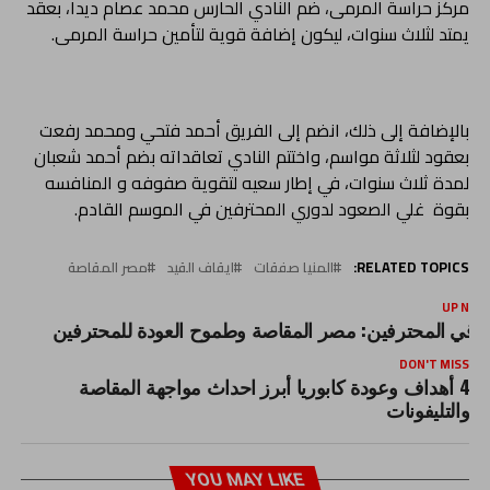
مركز حراسة المرمى، ضم النادي الحارس محمد عصام ديدا، بعقد
يمتد لثلاث سنوات، ليكون إضافة قوية لتأمين حراسة المرمى.
بالإضافة إلى ذلك، انضم إلى الفريق أحمد فتحي ومحمد رفعت
بعقود لثلاثة مواسم، واختتم النادي تعاقداته بضم أحمد شعبان
لمدة ثلاث سنوات، في إطار سعيه لتقوية صفوفه و المنافسه
بقوة غلي الصعود لدوري المحترفين في الموسم القادم.
RELATED TOPICS:
المنيا صفقات
ايقاف القيد
مصر المقاصة
UP NEX
رقي المحترفين: مصر المقاصة وطموح العودة للمحترفين
DON'T MISS
4 أهداف وعودة كابوريا أبرز احداث مواجهة المقاصة
والتليفونات
YOU MAY LIKE