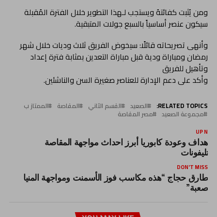
ومن يُثبت كفائتهُ ويستجب لـهذا التطوير خلال الفترة المُقبلة
سيكون عنصر أساسياً بالسبع جولات المتبقية.
وأنهى تصريحاته قائلًا: سيخوض الفريق ثلاث وديات خلال شهر
رمضان ومباراة ودية قبل مباراة التعدين بمثابة فترة إعداد
وتأهيل للفريق
وأكد على دعم الإدارة للعناصر صغيرة السن والناشئين.
RELATED TOPICS:
الصعيد
القسم الثاني
المقاصة
الممتاز ب
مجموعة الصعيد
مصر المقاصة
UP NEX
4 أهداف وعودة كابوريا أبرز احداث مواجهة المقاصة
التليفونات
DON'T MISS
طارق حجاج “هذه مكاسب فوز الأسمنت ومواجهة المنيا
صعبة”