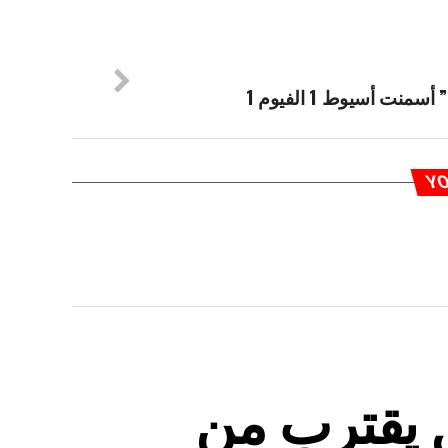
منت أسيوط 1 الفيوم 1
YO
ق يقترب من