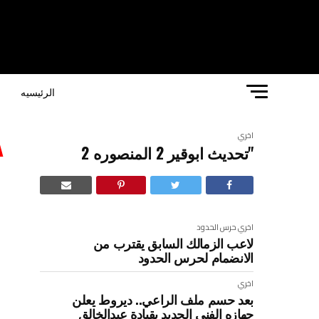
الرئيسيه
ا
اخري
"تحديث ابوقير 2 المنصوره 2
“
اخري
حرس الحدود
لاعب الزمالك السابق يقترب من
الانضمام لحرس الحدود
اخري
بعد حسم ملف الراعي.. ديروط يعلن
جهازه الفني الجديد بقيادة عبدالخالق