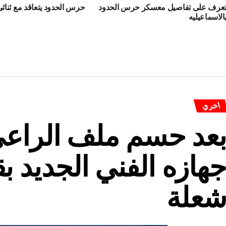
عرف على تفاصيل معسكر حرس الحدود
حرس الحدود يتعاقد مع ثنائى
الاسماعيليه
اخري
عد حسم ملف الراعي
هازه الفني الجديد بق
علة