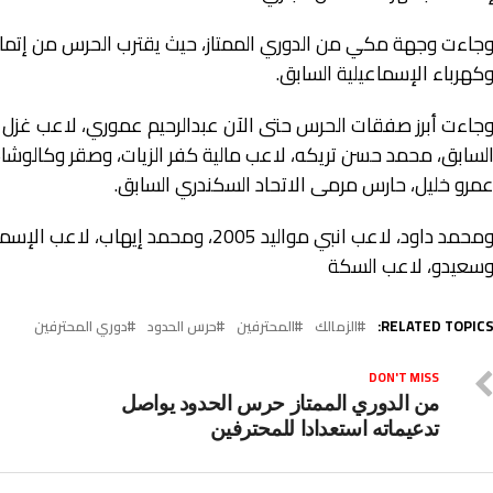
جاءت وجهة مكي من الدوري الممتاز، حيث يقترب الحرس من إتمام 
كهرباء الإسماعيلية السابق.
جاءت أبرز صفقات الحرس حتى الآن عبدالرحيم عموري، لاعب غزل
لسابق، محمد حسن تريكه، لاعب مالية كفر الزيات، وصقر وكالوشا، 
مرو خليل، حارس مرمى الاتحاد السكندري السابق.
ومحمد داود، لاعب انبي مواليد 2005، ومح
سعيدو، لاعب السكة
RELATED TOPICS
الزمالك
المحترفين
حرس الحدود
دوري المحترفين
DON'T MISS
من الدوري الممتاز حرس الحدود يواصل
تدعيماته استعدادا للمحترفين