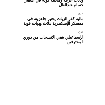
ا
حسام عبدالعال
اخري
مالية كفر الزيات يختبر جاهزيته في
معسكر الإسكندرية بثلاث وديات قوية
اخري
الإسماعيلي ينفي الانسحاب من دوري
المحترفين