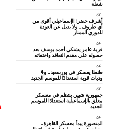
شعلة
:
اخري
أشرف خضر: الإسماعيلي أقوى من
أي ظروف.. ولا بديل عن العودة
للدوري الممتاز
اخري
قرية عامر يشتكي أحمد يوسف بعد
حصوله على مقدم التعاقد واختفائه
اخري
طنطا يعسكر في بورسعيد.. و4
وديات قوية استعدادًا للموسم الجديد
اخري
جمهورية شبين ينتظم في معسكر
مغلق بالإسماعيلية استعدادًا للموسم
الجديد
ل
اخري
المنصورة يبدأ معسكر القاهرة..
وديات عربية ومحلية قوية في انتظار