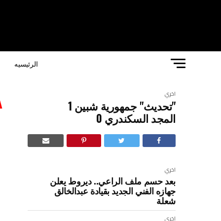
الرئيسيه
ا
اخري
"تحديث" جمهورية شبين 1
المجد السكندري 0
ا
اخري
بعد حسم ملف الراعي.. ديروط يعلن
جهازه الفني الجديد بقيادة عبدالخالق
:
شعلة
اخري