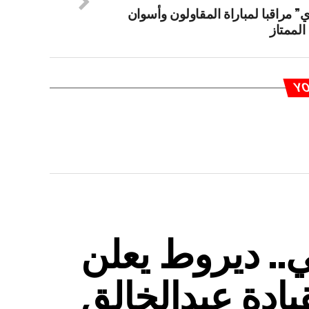
 مراقبا لمباراة المقاولون وأسوان
الممتاز
YO
.. ديروط يعلن
يادة عبدالخالق