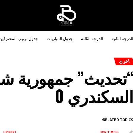
لدرجة الثانية
الدرجة الثالثة
جدول المباريات
جدول ترتيب المحترفين
اخري
لسكندري 0
RELATED TOPICS
UP NEXT
DON'T MISS