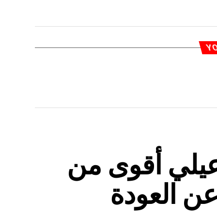
YO
يلي أقوى من
عن العودة