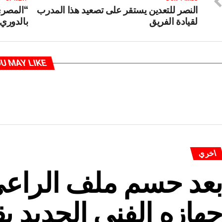
النصر للتعدين يستقر على تصعيد هذا المدرب
“المصري”
لقيادة الفريق
بالدوري 
U MAY LIKE
اخري
عد حسم ملف الراعي
هازه الفني الجديد بق