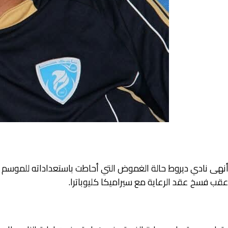
نهى نادي ديروط حالة الغموض التي أحاطت باستعداداته للموسم الج
قب فسخ عقد الرعاية مع سيراميكا كليوباترا.