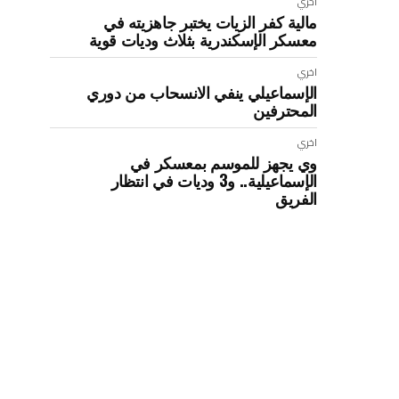
اخري
ش
مالية كفر الزيات يختبر جاهزيته في
معسكر الإسكندرية بثلاث وديات قوية
اخري
الإسماعيلي ينفي الانسحاب من دوري
المحترفين
اخري
وي يجهز للموسم بمعسكر في
الإسماعيلية.. و3 وديات في انتظار
الفريق