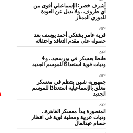
أشرف خضر: الإسماعيلي أقوى من
أي ظروف.. ولا بديل عن العودة
للدوري الممتاز
اخري
قرية عامر يشتكي أحمد يوسف بعد
حصوله على مقدم التعاقد واختفائه
اخري
طنطا يعسكر في بورسعيد.. و4
وديات قوية استعدادًا للموسم الجديد
اخري
جمهورية شبين ينتظم في معسكر
مغلق بالإسماعيلية استعدادًا للموسم
الجديد
ب
اخري
المنصورة يبدأ معسكر القاهرة..
وديات عربية ومحلية قوية في انتظار
ج
حسام عبدالعال