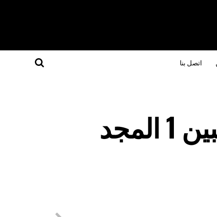
اتصل بنا
“تحديث” جمهورية شبين 1 المجد