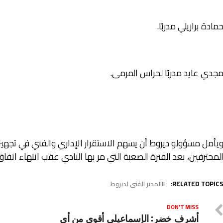
مادة برازيلي مدربًا.
جدي عايد مدربًا لحراس المرمى.
يأمل مسؤولو ديروط أن يسهم الاستقرار الإداري والفني في تجهي
لمحترفين، بعد الفترة الصعبة التي مر بها النادي عقب انتهاء اتفاق 
RELATED TOPICS
المدير الفنى لديروط
DON'T MISS
أشرف خضر: الإسماعيلي أقوى من أي