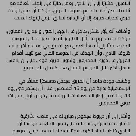
اللاعبين، مشيرًا إلى أن النادي يعمل حاليًا على إنهاء التعاقد مع
ثلاثة لاعبين أجانب لتدعيم صفوف الفريق، مؤكدًا أن ضيق الوقت
فرض تحديات كبيرة، إلا أن الإدارة تسابق الزمن لإنهاء الملف.
وأضاف أنه يثق بشكل كامل في الجهاز الفني والإداري المعاون،
مؤكدًا دعمه لهم من أجل الظهور بأفضل صورة خلال الموسم
الجديد، لافتًا إلى أنه بدأ العمل مع الفريق في وقت متأخر بسبب
ظروف النادي، وأن الهدف في الموسم الحالي هو تثبيت أقدام
الفريق في دوري المحترفين وتكوين فريق قوي، على أن ينافس
بشكل أكبر خلال الموسم المقبل بعد اكتمال بناء الفريق.
وكشف جودة حامد أن الفريق سيدخل معسكرًا مغلقًا في
الإسماعيلية بداية من يوم 15 أغسطس، على أن يستمر حتى يوم
19، وذلك في إطار الاستعدادات النهائية قبل خوض أولى مباريات
دوري المحترفين.
وأشار إلى أن ديروط سيخوض مبارياته على ملعب الشرقية
للدخان، كما سيؤدي تدريباته على نفس الملعب، موضحًا أن
النادي خاطب اتحاد الكرة رسميًا لاعتماد الملعب خلال الموسم