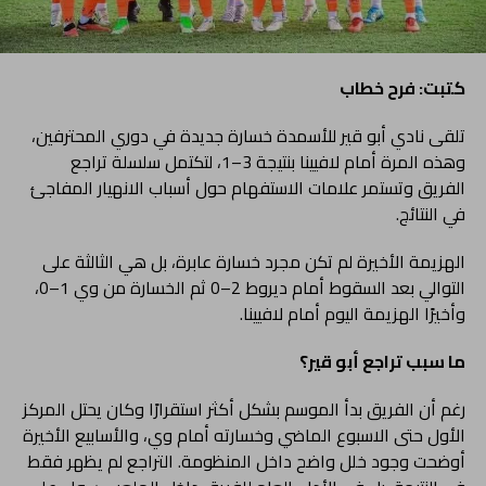
كتبت: فرح خطاب
تلقى نادي أبو قير للأسمدة خسارة جديدة في دوري المحترفين،
وهذه المرة أمام لافيينا بنتيجة 3–1، لتكتمل سلسلة تراجع
الفريق وتستمر علامات الاستفهام حول أسباب الانهيار المفاجئ
في النتائج.
الهزيمة الأخيرة لم تكن مجرد خسارة عابرة، بل هي الثالثة على
التوالي بعد السقوط أمام ديروط 2–0 ثم الخسارة من وي 1–0،
وأخيرًا الهزيمة اليوم أمام لافيينا.
ما سبب تراجع أبو قير؟
رغم أن الفريق بدأ الموسم بشكل أكثر استقرارًا وكان يحتل المركز
الأول حتى الاسبوع الماضي وخسارته أمام وي، والأسابيع الأخيرة
أوضحت وجود خلل واضح داخل المنظومة. التراجع لم يظهر فقط