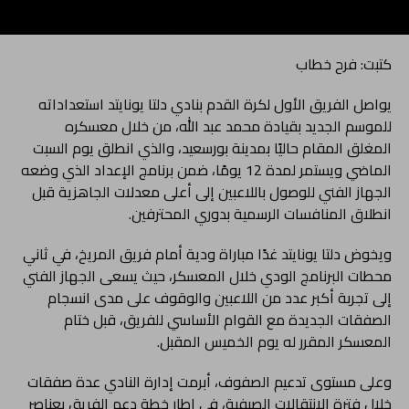
كتبت: فرح خطاب
يواصل الفريق الأول لكرة القدم بنادي دلتا يونايتد استعداداته
للموسم الجديد بقيادة محمد عبد الله، من خلال معسكره
المغلق المقام حاليًا بمدينة بورسعيد، والذي انطلق يوم السبت
الماضي ويستمر لمدة 12 يومًا، ضمن برنامج الإعداد الذي وضعه
الجهاز الفني للوصول باللاعبين إلى أعلى معدلات الجاهزية قبل
انطلاق المنافسات الرسمية بدوري المحترفين.
ويخوض دلتا يونايتد غدًا مباراة ودية أمام فريق المريخ، في ثاني
محطات البرنامج الودي خلال المعسكر، حيث يسعى الجهاز الفني
إلى تجربة أكبر عدد من اللاعبين والوقوف على مدى انسجام
الصفقات الجديدة مع القوام الأساسي للفريق، قبل ختام
المعسكر المقرر له يوم الخميس المقبل.
وعلى مستوى تدعيم الصفوف، أبرمت إدارة النادي عدة صفقات
خلال فترة الانتقالات الصيفية، في إطار خطة دعم الفريق بعناصر