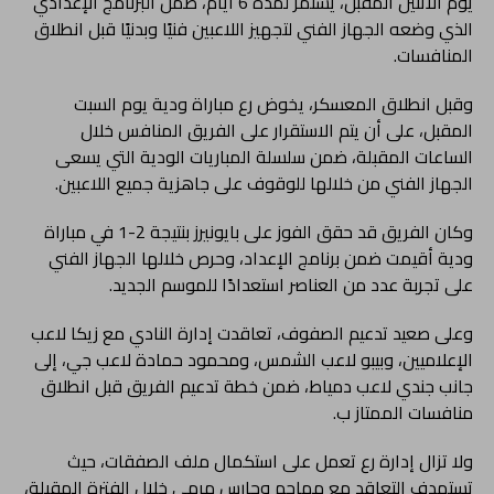
يوم الاثنين المقبل، يستمر لمدة 6 أيام، ضمن البرنامج الإعدادي
الذي وضعه الجهاز الفني لتجهيز اللاعبين فنيًا وبدنيًا قبل انطلاق
المنافسات.
وقبل انطلاق المعسكر، يخوض رع مباراة ودية يوم السبت
المقبل، على أن يتم الاستقرار على الفريق المنافس خلال
الساعات المقبلة، ضمن سلسلة المباريات الودية التي يسعى
الجهاز الفني من خلالها للوقوف على جاهزية جميع اللاعبين.
وكان الفريق قد حقق الفوز على بايونيرز بنتيجة 2-1 في مباراة
ودية أقيمت ضمن برنامج الإعداد، وحرص خلالها الجهاز الفني
على تجربة عدد من العناصر استعدادًا للموسم الجديد.
وعلى صعيد تدعيم الصفوف، تعاقدت إدارة النادي مع زيكا لاعب
الإعلاميين، وبيبو لاعب الشمس، ومحمود حمادة لاعب جي، إلى
جانب جندي لاعب دمياط، ضمن خطة تدعيم الفريق قبل انطلاق
منافسات الممتاز ب.
ولا تزال إدارة رع تعمل على استكمال ملف الصفقات، حيث
تستهدف التعاقد مع مهاجم وحارس مرمى خلال الفترة المقبلة،