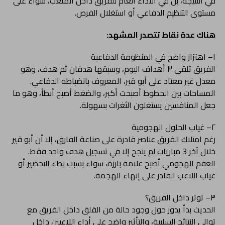
في النتيجة، بل في الأداء العام للفريق داخل الملعب، سواء على
مستوى التنظيم الدفاعي أو استغلال الفرص.
هناك عدة نقاط تتصدر المشهد:
١– اهتزاز واضح في المنظومة الدفاعية
الفريق تلقى ٣ أهداف اليوم، وسبقها هدفان ثم هدف، وهو
معدل غير معتاد على أبو قير، المعروف بانضباطه الدفاعي.
المساحات بين الخطوط أصبحت أكبر، والضغط أصبح أبطأ، وهو ما
جعل المنافسين يستغلون الثغرات بسهولة.
٢– غياب الحلول الهجومية
رغم امتلاك الفريق عناصر قادرة على صناعة الفارق، إلا أن أبو قير
خلال آخر 3 مباريات لم ينجح إلا في تسجيل هدف واحد فقط.
العقم الهجومي أصبح علامة بارزة، سواء بسبب بطء التحضير أو
غياب اللاعب القادر على إنهاء الهجمة.
٣– توتر داخل الفريق؟
الحديث بدأ يدور حول وجود حالة من القلق داخل الفريق مع
توالي النتائج السلبية، والتأثير واضح على أداء اللاعبين داخل