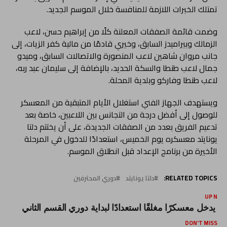
تمتلك الخبرات اللازمة للمنافسة خلال الموسم الجديد.
وضمت قائمة الصفقات المعلنة كلًا من إبراهيم حسن، لاعب
الزمالك وبيراميدز السابق، وخيري قادمًا من مالية كفر الزيات، إلى
جانب مروان شاهين لاعب المنصورة والاتصالات السابق، وميدو
جمال لاعب طنطا والسكة الحديد، بالإضافة إلى سليمان عبد ربه،
لاعب طنطا وفاركو وبلدية المحلة.
ويستهدف الجهاز الفني استغلال الأيام المتبقية من المعسكر
للوصول إلى أفضل درجة من التجانس بين اللاعبين، خاصة بعد
تدعيم الفريق بعدد من الصفقات الجديدة، على أن يختتم دلتا
يونايتد معسكره يوم الخميس، استعدادًا للدخول في المرحلة
الأخيرة من برنامج الإعداد قبل انطلاق الموسم.
RELATED TOPICS:
دلتا يونايتد
دوري المحترفين
UP NEX
ع يدخل معسكرًا مغلقًا استعدادًا لبداية دوري القسم الثاني
DON'T MISS