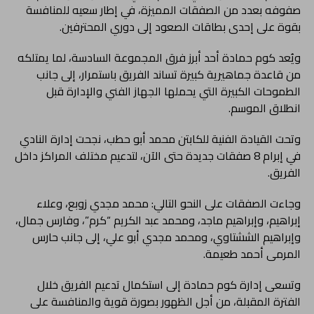
صفوفه بعدد من الصفقات المميزة، في إطار سعيه للمنافسة
بقوة على إحدى بطاقات الصعود إلى دوري المحترفين.
ويُعد كوم حمادة أحد أبرز فرق المجموعة السادسة، لما يمتلكه
من قاعدة جماهيرية كبيرة تساند الفريق باستمرار، إلى جانب
الطموحات الكبيرة التي يحملها الجهاز الفني والإدارة قبل
انطلاق الموسم.
وتحت القيادة الفنية للكابتن محمد أبو حطب، نجحت إدارة النادي
في إبرام 8 صفقات جديدة حتى الآن، لتدعيم مختلف المراكز داخل
الفريق.
وجاءت الصفقات على النحو التالي: محمد مجدي زوبع، وعلاء
إبراهيم، وإبراهيم ماجد، ومحمد عبد الكريم “كرم”، وفارس جمال،
وإبراهيم الششتاوي، ومحمد مجدي أبو علي، إلى جانب حارس
المرمى أحمد طعيمة.
وتسعى إدارة كوم حمادة إلى استكمال تدعيم الفريق خلال
الفترة المقبلة، من أجل الظهور بصورة قوية والمنافسة على