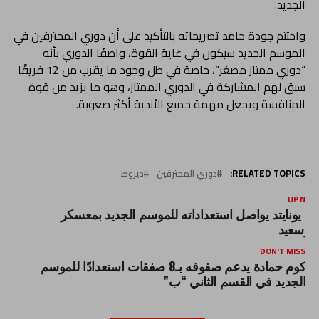
الجديد.
واختتم جودة حامد تصريحاته بالتأكيد على أن دوري المحترفين في
الموسم الجديد سيكون في غاية القوة، واصفًا الدوري بأنه
“دوري ممتاز مصغر”، خاصة في ظل وجود ما يقرب من 12 فريقًا
سبق لهم المشاركة في الدوري الممتاز، وهو ما يزيد من قوة
المنافسة ويجعل مهمة جميع الأندية أكثر صعوبة.
RELATED TOPICS:
دوري المحترفين
ديروط
UP NEX
لتا يونايتد يواصل استعداداته للموسم الجديد بمعسكر
ورسعيد
DON'T MISS
كوم حمادة يدعم صفوفه بـ8 صفقات استعدادًا للموسم
الجديد في القسم الثاني “ب”