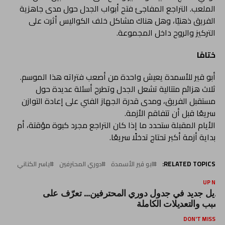
الملعب. التراجع المفاجئ فتح أبواب الجدل حول مدى جاهزية
الفريق ذهنيًا، وهل هناك مشاكل خلف الكواليس أثرت على
التركيز والروح داخل المجموعة.
ختامًا
أبو قير للأسمدة يعيش واحدة من أصعب فتراته هذا الموسم.
ثلاث هزائم متتالية تشعل الجدل وتطرح أسئلة عديدة حول
مستقبل الفريق، ومدى قدرة الجهاز الفني على إعادة التوازن
سريعًا قبل أن تتفاقم الأزمة.
الأيام المقبلة ستحدد ما إذا كان التراجع مجرد كبوة مؤقتة، أم
بداية أزمة أكبر تحتاج تدخلًا سريعًا.
RELATED TOPICS:
ابو قير الأسمدة
دوري المحترفين
ياسر الكناني
UP NEX
عديل جديد في جدول دوري المحترفين… تعرّف على
لسبب والتعديلات الكاملة
DON'T MISS