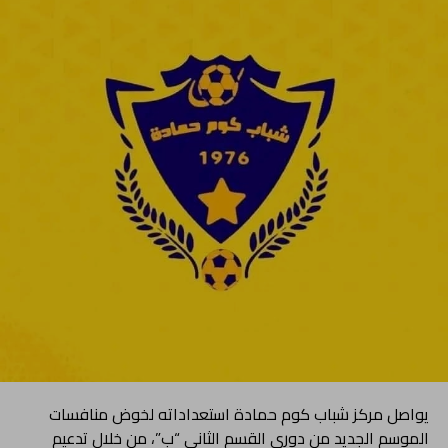
يواصل مركز شباب كوم حمادة استعداداته لخوض منافسات
الموسم الجديد من دوري القسم الثاني “ب”، من خلال تدعيم