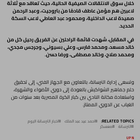
خلال سوق الانتقالات الصيفية الحالية، حيث تعاقد مع ثلاثة
لاعبين هم مؤمن عاطف قادمًا من بتروجيت، وعبد الرحمن
صميدة لاعب الداخلية، ومحمود عبد العاطي لاعب السكة
الحديد.
في المقابل، شهدت قائمة الراحلين عن الفريق رحيل كل من
خالد مسعد، ومحمد فارس، وعلي بسيوني، وجرجس مجدي،
ومحمد صلاح، وخالد مصطفى، ورضا حسن.
وتسعى إدارة الترسانة، بالتعاون مع الجهاز الفني، إلى تحقيق
حلم جماهير الشواكيش بالعودة إلى دوري الأضواء والشهرة،
واستعادة مكانة النادي بين كبار الكرة المصرية بعد سنوات من
الغياب عن الدوري الممتاز.
RELATED TOPICS:
احمد عيد عبد الملك
اخبار الترسانة اليوم
الترسانة
معسكر
UP NEX