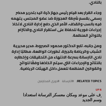
بالنادي.
وجاء القرار بعد قيام رئيس جهاز كرة اليد بتحرير محضر
رسمي بقسم شرطة العجوزة ضد عضو المجلس، يتهمه
فيه بالسب والقذف، الأمر الذي دفع إدارة النادي لاتخاذ
إجراءات فورية للحفاظ على استقرار النادي والالتزام
باللوائح المنظمة.
ومن جانبه، تابع الدكتور محمود الصبروط، مدير مديرية
الشباب والرياضة بالجيزة، تطورات الواقعة، مطالبًا إدارة
نادي الترسانة بسرعة الانتهاء من التحقيقات وإخطاره
بالنتائج والإجراءات التي سيتم اتخاذها وفقًا للوائح
والقوانين المنظمة للعمل داخل الهيئات الرياضية.
RELATED TOPICS:
الترسانة
دورى المحترفين
UP NEX
عرف على موعد ومكان معسكر الترسانة استعدادا
لموسم الجديد