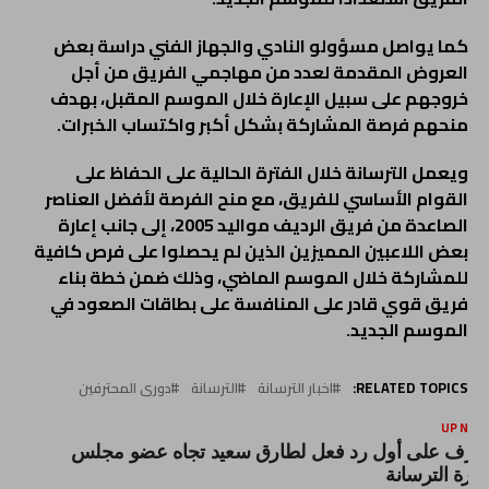
كما يواصل مسؤولو النادي والجهاز الفني دراسة بعض
العروض المقدمة لعدد من مهاجمي الفريق من أجل
خروجهم على سبيل الإعارة خلال الموسم المقبل، بهدف
منحهم فرصة المشاركة بشكل أكبر واكتساب الخبرات.
ويعمل الترسانة خلال الفترة الحالية على الحفاظ على
القوام الأساسي للفريق، مع منح الفرصة لأفضل العناصر
الصاعدة من فريق الرديف مواليد 2005، إلى جانب إعارة
بعض اللاعبين المميزين الذين لم يحصلوا على فرص كافية
للمشاركة خلال الموسم الماضي، وذلك ضمن خطة بناء
فريق قوي قادر على المنافسة على بطاقات الصعود في
الموسم الجديد.
RELATED TOPICS:
اخبار الترسانة
الترسانة
دورى المحترفين
UP NEX
عرف على أول رد فعل لطارق سعيد تجاه عضو مجلس
دارة الترسانة