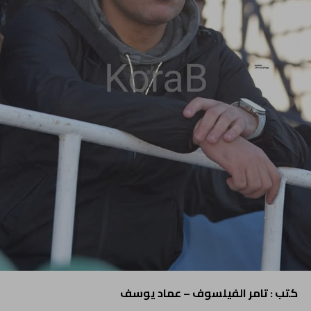
كتب : تامر الفيلسوف – عماد يوسف