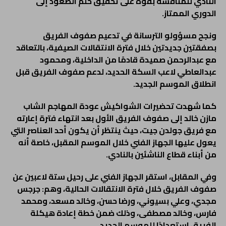
النادي للمنافسة بقوة على تحقيق حلم الصعود إلى
الدوري الممتاز.
ونجح مسؤولو الترسانة في تدعيم صفوف الفريق
بصفقتين جديدتين خلال فترة الانتقالات الصيفية، بالتعاقد
مع عبدالرحمن صميدة قادمًا من الداخلية، ومحمود
عبدالعاطي لاعب السكة الحديد، لدعم صفوف الفريق قبل
انطلاق الموسم الجديد.
كما شهدت تحضيرات الشواكيش عودة المهاجم الشاب
مازن خالد إلى صفوف الفريق الأول بعد انتهاء فترة إعارته
مع فريق جولدن جيت، حيث ينتظر أن يكون أحد العناصر التي
يعول عليها الجهاز الفني خلال الموسم المقبل، خاصة أنه
من أبناء قطاع الناشئين بالنادي.
وفي المقابل، استقر الجهاز الفني على رحيل ستة لاعبين عن
صفوف الفريق خلال فترة الانتقالات الحالية، وهم: جرجس
مجدي، وعلي بسيوني، ورضا حسن، وخالد مسعد، ومحمد
فارس، وخالد مصطفى، وذلك ضمن خطة إعادة هيكلة
الفريق استعدادًا للموسم الجديد.