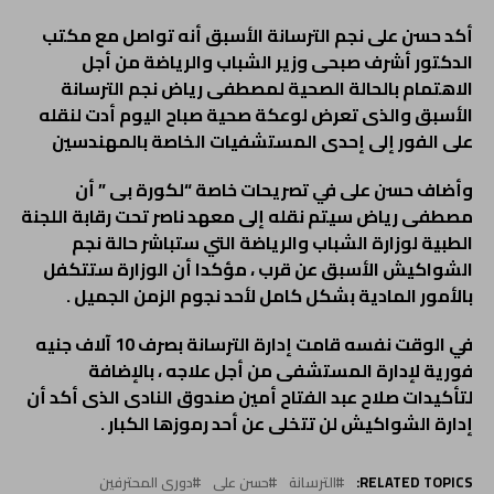
أكد حسن على نجم الترسانة الأسبق أنه تواصل مع مكتب
الدكتور أشرف صبحى وزير الشباب والرياضة من أجل
الاهتمام بالحالة الصحية لمصطفى رياض نجم الترسانة
الأسبق والذى تعرض لوعكة صحية صباح اليوم أدت لنقله
على الفور إلى إحدى المستشفيات الخاصة بالمهندسين
وأضاف حسن على في تصريحات خاصة “لكورة بى ” أن
مصطفى رياض سيتم نقله إلى معهد ناصر تحت رقابة اللجنة
الطبية لوزارة الشباب والرياضة التي ستباشر حالة نجم
الشواكيش الأسبق عن قرب ، مؤكدا أن الوزارة ستتكفل
بالأمور المادية بشكل كامل لأحد نجوم الزمن الجميل .
في الوقت نفسه قامت إدارة الترسانة بصرف 10 آلاف جنيه
فورية لإدارة المستشفى من أجل علاجه ، بالإضافة
لتأكيدات صلاح عبد الفتاح أمين صندوق النادى الذى أكد أن
إدارة الشواكيش لن تتخلى عن أحد رموزها الكبار .
RELATED TOPICS:
الترسانة
حسن على
دورى المحترفين