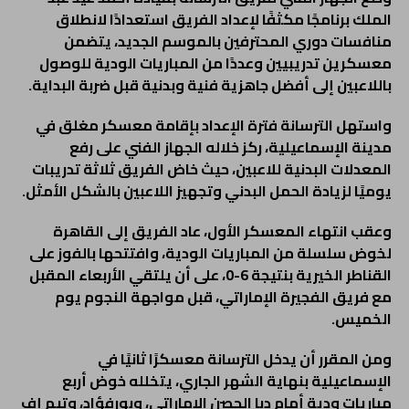
الملك برنامجًا مكثفًا لإعداد الفريق استعدادًا لانطلاق
منافسات دوري المحترفين بالموسم الجديد، يتضمن
معسكرين تدريبيين وعددًا من المباريات الودية للوصول
باللاعبين إلى أفضل جاهزية فنية وبدنية قبل ضربة البداية.
واستهل الترسانة فترة الإعداد بإقامة معسكر مغلق في
مدينة الإسماعيلية، ركز خلاله الجهاز الفني على رفع
المعدلات البدنية للاعبين، حيث خاض الفريق ثلاثة تدريبات
يوميًا لزيادة الحمل البدني وتجهيز اللاعبين بالشكل الأمثل.
وعقب انتهاء المعسكر الأول، عاد الفريق إلى القاهرة
لخوض سلسلة من المباريات الودية، وافتتحها بالفوز على
القناطر الخيرية بنتيجة 6-0، على أن يلتقي الأربعاء المقبل
مع فريق الفجيرة الإماراتي، قبل مواجهة النجوم يوم
الخميس.
ومن المقرر أن يدخل الترسانة معسكرًا ثانيًا في
الإسماعيلية بنهاية الشهر الجاري، يتخلله خوض أربع
مباريات ودية أمام دبا الحصن الإماراتي، وبورفؤاد، وتيم إف