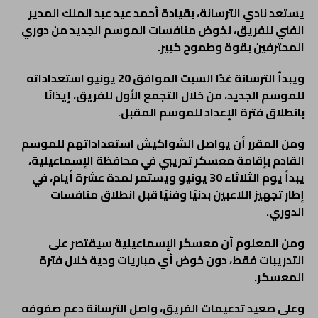
يستعد نادي الترسانة، بقيادة أحمد عيد عبد الملك المدير
الفني للفريق، لخوض منافسات الموسم الجديد من دوري
المحترفين بقوة وطموح كبير.
ويبدأ الترسانة غدًا السبت الموافق 20 يونيو استعداداته
للموسم الجديد، من خلال التجمع الأول للفريق، إيذانًا
بانطلاق فترة الإعداد للموسم المقبل.
ومن المقرر أن يواصل الشواكيش استعداداتهم للموسم
القادم بإقامة معسكر تدريبي في محافظة الإسماعيلية،
يبدأ يوم الثلاثاء 30 يونيو ويستمر لمدة عشرة أيام، في
إطار تجهيز اللاعبين بدنيًا وفنيًا قبل انطلاق منافسات
الدوري.
ومن المعلوم أن معسكر الإسماعيلية سيقتصر على
التدريبات فقط، دون خوض أي مباريات ودية خلال فترة
المعسكر.
وعلى صعيد تدعيمات الفريق، واصل الترسانة دعم صفوفه