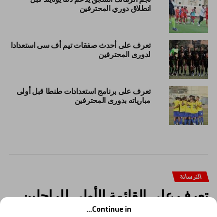
انطلاق دوري المحترفين
تعرف على أحدث صفقات تيم أف سى استعدادا
لدورى المحترفين
تعرف على برنامج استعدادات طنطا قبل أولى
مبارياته بدورى المحترفين
الترسانة
تعرف على القائمة الأولى للراحلين
عن الترسانة في الميركاتو الصيفي
Continue in...