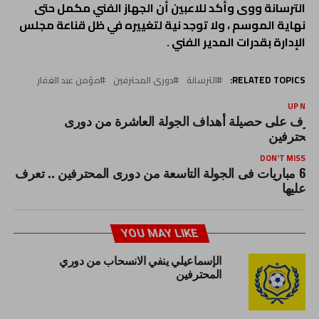
الترسانة ووى وأكد للاعبين أن الجهاز الفني مكمل حتى
نهاية الموسم ، ولا توجد نية لتغييره في ظل قناعة مجلس
الإدارة بقدرات المدير الفني .
RELATED TOPICS:
الترسانة
دورى المحترفين
مؤمن عبد الغفار
UP NEX
عرف على حصيلة أهداف الجولة العاشرة من دورى
لمحترفين
DON'T MISS
6 مباريات فى الجولة التاسعة من دورى المحترفين .. تعرف
عليها
YOU MAY LIKE
الإسماعيلي ينفي الانسحاب من دوري
المحترفين