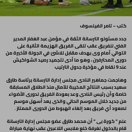
كتب – تامر الفيلسوف
جدد مسئولو الترسانة الثقة في مؤمن عبد الغفار المدير
الفني للفريق عقب تلقى الفريق الهزيمة الثانية على
التوالي أمام وى بهدف مقابل للاشئ في الجولة الأخيرة من
دورى المحترفين ، وهو ما أدى لتجميد رصيد الشواكيش
عند 9 نقاط في مؤخرة جدول الترتيب
وهاجمت جماهير النادى مجلس إدارة الترسانة برئاسة طارق
سعيد بسبب النتائج المخيبة للآمال منذ انطلاق المسابقة
خاصة وأن رئيس النادى وعد بعودة الفريق لدورى الأضواء
من جديد خلال الموسم الحالي والذى يعد أسهل موسم
لصعود أي فريق بعد إلغاء الهبوط من الدورى الممتاز .
علم ” كورة بى ” أن محمد طارق عضو مجلس إدارة الترسانة
قام بالدخول لغرفة خلع ملابس اللاعبين عقب نهاية مباراة