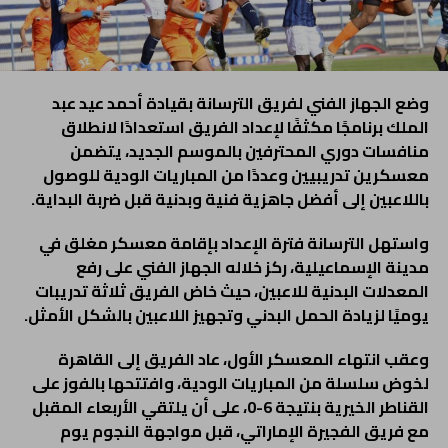
وضع الجهاز الفني لفريق الترسانة بقيادة أحمد عيد عبد
الملك برنامجًا مكثفًا لإعداد الفريق استعدادًا لانطلاق
منافسات دوري المحترفين بالموسم الجديد، يتضمن
معسكرين تدريبيين وعددًا من المباريات الودية للوصول
باللاعبين إلى أفضل جاهزية فنية وبدنية قبل ضربة البداية.
واستهل الترسانة فترة الإعداد بإقامة معسكر مغلق في
مدينة الإسماعيلية، ركز خلاله الجهاز الفني على رفع
المعدلات البدنية للاعبين، حيث خاض الفريق ثلاثة تدريبات
يوميًا لزيادة الحمل البدني وتجهيز اللاعبين بالشكل الأمثل.
وعقب انتهاء المعسكر الأول، عاد الفريق إلى القاهرة
لخوض سلسلة من المباريات الودية، وافتتحها بالفوز على
القناطر الخيرية بنتيجة 6-0، على أن يلتقي الأربعاء المقبل
مع فريق الفجيرة الإماراتي، قبل مواجهة النجوم يوم