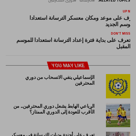
RELATED TOPICS:
الترسانة
دورى المحترفين
UP NEX
عرف على موعد ومكان معسكر الترسانة استعدادا
لموسم الجديد
DON'T MISS
تعرف على بداية فترة إعداد الترسانة استعدادا للموسم
المقبل
YOU MAY LIKE
الإسماعيلي ينفي الانسحاب من دوري
المحترفين
الرباعي الهابط يشعل دوري المحترفين.. من
الأقرب للعودة إلى الدوري الممتاز؟
تعرف على أجندة وديات الترسانة في معسكر