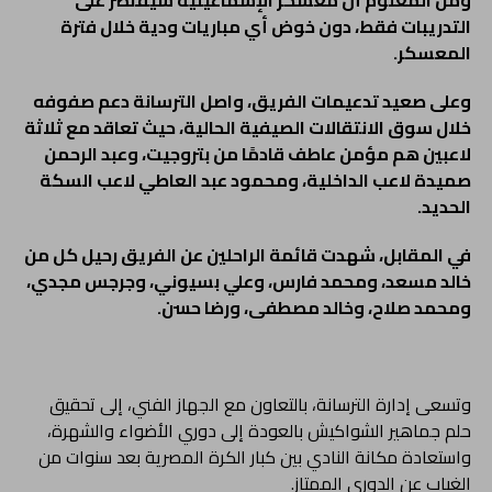
التدريبات فقط، دون خوض أي مباريات ودية خلال فترة
المعسكر.
وعلى صعيد تدعيمات الفريق، واصل الترسانة دعم صفوفه
خلال سوق الانتقالات الصيفية الحالية، حيث تعاقد مع ثلاثة
لاعبين هم مؤمن عاطف قادمًا من بتروجيت، وعبد الرحمن
صميدة لاعب الداخلية، ومحمود عبد العاطي لاعب السكة
الحديد.
في المقابل، شهدت قائمة الراحلين عن الفريق رحيل كل من
خالد مسعد، ومحمد فارس، وعلي بسيوني، وجرجس مجدي،
ومحمد صلاح، وخالد مصطفى، ورضا حسن.
وتسعى إدارة الترسانة، بالتعاون مع الجهاز الفني، إلى تحقيق
حلم جماهير الشواكيش بالعودة إلى دوري الأضواء والشهرة،
واستعادة مكانة النادي بين كبار الكرة المصرية بعد سنوات من
الغياب عن الدوري الممتاز.