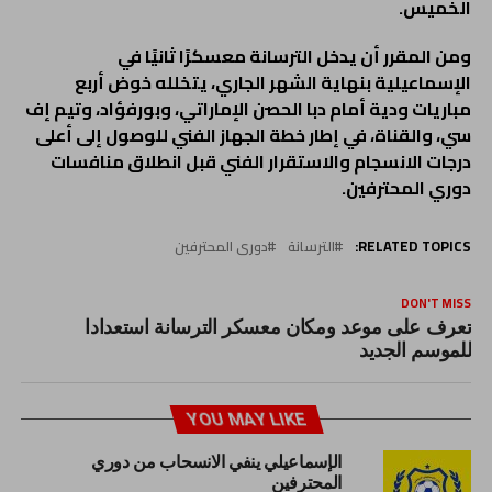
الخميس.
ومن المقرر أن يدخل الترسانة معسكرًا ثانيًا في
الإسماعيلية بنهاية الشهر الجاري، يتخلله خوض أربع
مباريات ودية أمام دبا الحصن الإماراتي، وبورفؤاد، وتيم إف
سي، والقناة، في إطار خطة الجهاز الفني للوصول إلى أعلى
درجات الانسجام والاستقرار الفني قبل انطلاق منافسات
دوري المحترفين.
RELATED TOPICS:
الترسانة
دورى المحترفين
DON'T MISS
تعرف على موعد ومكان معسكر الترسانة استعدادا
للموسم الجديد
YOU MAY LIKE
الإسماعيلي ينفي الانسحاب من دوري
المحترفين