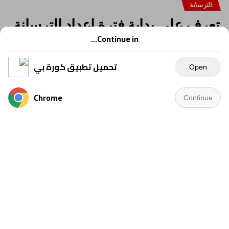
الترسانة
تعرف على بداية فترة إعداد الترسانة
استعدادا للموسم المقبل
Continue in...
تحميل تطبيق كورة بي
Open
Chrome
Continue
كتب – تامر الفيلسوف