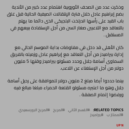
وذكرت عدد من الصحف الأوروبية اهتمام عدد كبير من الأندية
بضم إبراهيم عادل خلال فترة الإنتقالات الصيفية الحالية قبل غلق
باب القيد على رأسها اندرلخت البلجيكى الذى دائما ما يهتم
بالتعاقد مع اللاعبين صغار السن من أجل الإستفادة ببيعهم في
المستقبل .
كان الأهلى قد دخل في مفاوضات بداية الموسم الحالي مع
إدارة بيراميدز من أجل التعاقد مع إبراهيم عادل وزميله بالفريق
السماوى أسامة جلال وحدد مسئولو بيراميدز وقتها 5 مليون
دولار من أجل الإستغناء عن اللاعب.
بينما حددوا أيضا مبلغ 2 مليون دولار للموافقة على رحيل أسامة
جلال وهو ما اعتبره مسئولو القلعة الحمراء مبلغا مبالغ فيه
ورفضوا إتمام الصفقة .
RELATED TOPICS:
القسم الثاني
المريخ
المريخ البورسعيدي
الممتاز ب
بيراميدز
UP NEX