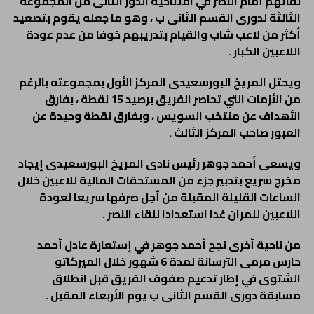
لقائهم أمام النصر في افتتاحية الدور الثانى من المجموعة
الثالثة لدورى القسم الثانى ب ، وهو ما جعله يقوم بتصعيد
أكثر من لاعب شاب والقيام بتدريبهم خوفا من عدم عودة
اللاعبين الكبار .
ويحتل المريخ البورسعيدى المركز الأول بمجموعته بالرغم
من الأزمات التي تحاصر الفريق برصيد 15 نقطة ، بفارق
الأهداف عن منتخب السويس ، وبفارق نقطة وحيدة عن
العبور صاحب المركز الثالث .
ويسعى أحمد جوهر رئيس نادى المريخ البورسعيدى إيجاد
مخرج سريع بتدبير جزء من المستحقات المالية للاعبين خلال
الساعات القليلة المقبلة من أجل صرفها سريعا لعودة
اللاعبين للمران غدا استعدادا للقاء النصر .
من ناحية أخرى نجح أحمد جوهر في إستعارة عادل أحمد
حارس مرمى الترسانة لمدة 6 شهور خلال الميركاتو
الشتوى في إطار تدعيم صفوف الفريق قبل انطلاق
مسابقة دورى القسم الثانى ب يوم الأربعاء المقبل .