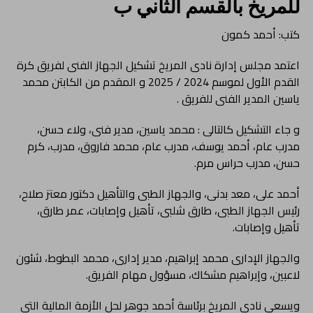
للمريخ بالقسم الثاني ب
كتب: أحمد كمون
اعتمد مجلس إدارة نادى المريخ تشكيل الجهاز الفنى لفريق كرة
القدم الأول لموسم 2024 / 2025 و المقدم من الكابتن محمد
ياسين المدير الفنى للفريق .
و جاء التشكيل كالتالى : محمد ياسين، مدير فنى، ولاء حسن،
مدرب عام، أحمد يوسف، مدرب عام، محمد فاروق، مدرب، كرم
حسن، مدرب حراس مرم.
أحمد على، معد بدنى، والجهاز الطبى والتأهيل دكتور معتز صلاح،
رئيس الجهاز الطبى، طارق شلبى، تأهيل وإصابات، عمر طارق،
تأهيل وإصابات.
والجهاز الإدارى محمد إبراهيم، مدير إدارى، محمد البطوط، شئون
لاعبين، وإبراهيم مشكاك، مسؤول مهام الفريق.
ويسعى نادي المريخ برئاسة أحمد جوهر لحل الأزمة المالية التي