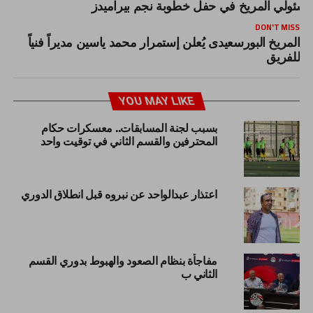
سئولي المريخ في حفل خطوبة نجم بيراميدز
DON'T MISS
المريخ البورسعيدى يُعلن إستمرار محمد ياسين مديراً فنياً
للفريق
YOU MAY LIKE
بسبب لجنة المسابقات.. معسكرات حكام
المحترفين والقسم الثاني في توقيت واحد
اعتذار عبدالواحد عن نبروه قبل انطلاق الدوري
مفاجأة بنظام الصعود والهبوط بدوري القسم
الثاني ب