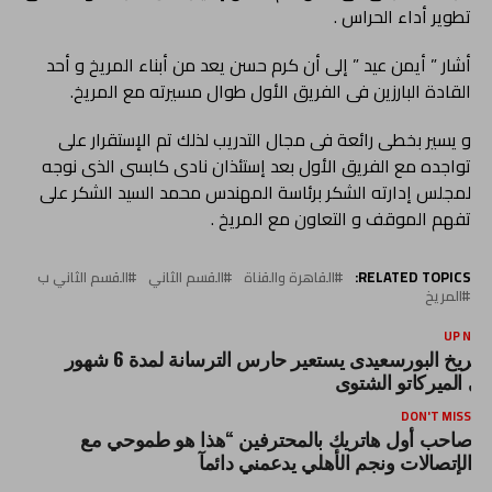
تطوير أداء الحراس .
أشار ” أيمن عيد ” إلى أن كرم حسن يعد من أبناء المريخ و أحد
القادة البارزين فى الفريق الأول طوال مسيرته مع المريخ.
و يسير بخطى رائعة فى مجال التدريب لذلك تم الإستقرار على
تواجده مع الفريق الأول بعد إستئذان نادى كابسى الذى نوجه
لمجلس إدارته الشكر برئاسة المهندس محمد السيد الشكر على
تفهم الموقف و التعاون مع المريخ .
RELATED TOPICS:
القاهرة والقناة
القسم الثاني
القسم الثاني ب
المريخ
UP NEX
المريخ البورسعيدى يستعير حارس الترسانة لمدة 6 شهور
ى الميركاتو الشتوى
DON'T MISS
صاحب أول هاتريك بالمحترفين “هذا هو طموحي مع
الإتصالات ونجم الأهلي يدعمني دائمآ