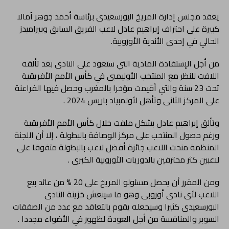
يعقد مجلس إدارة المريخ البورسعيدى برئاسة أحمد جوهر آمالا
كبيرة على احتراف إبراهيم عادل لاعب الفريق السابق وبيراميدز
الحالي في إحدى الأندية الأوروبية.
من أجل الإستفادة المادية التي ستعود على النادى بعد تألقه
اللافت للنظر مع المنتخب الأوليمبى في كأس الأمم الأفريقية
تحت 23 سنة والتي أقيمت مؤخرا بالمغرب وحصل فيها الفراعنة
على المركز الثانى وتأهل لأولمبياد باريس 2024 .
وتألق إبراهيم عادل بشكل ملفت خلال كأس الأمم الأفريقية
ورغم حصول المنتخب على مركز الوصافة بالبطولة ، إلا أن اللجنة
المنظمة منحت اللاعب جائزة أفضل لاعب بالبطولة متفوقا على
لاعبين كثر محترفين بالدوريات الأوروبية الكبرى .
ومن المقرر أن يحصل مسئولو المريخ على 20 % من عائد بيع
اللاعب لأى نادى أوروبى وهو ما سينعش خزينة النادى
البورسعيدى كثيرا وسيجعله يقوم بالتعاقد مع عدد من الصفقات
السوبر والمنافسة من أجل العودة لظهور في الأضواء مجددا .