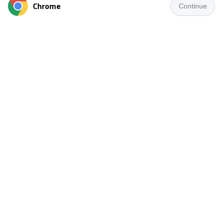
Chrome
Continue
كتب: أحمد كمون
قرر مجلس إدارة نادى المريخ البورسعيدى برئاسة أحمد جوهر