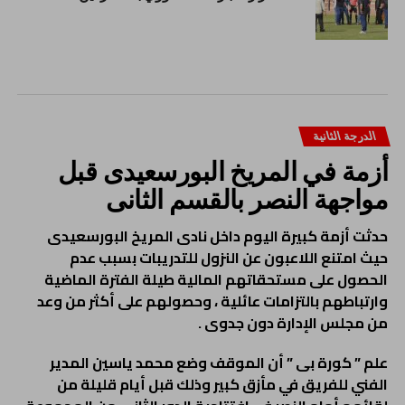
الدرجة الثانية
أزمة في المريخ البورسعيدى قبل
مواجهة النصر بالقسم الثانى
حدثت أزمة كبيرة اليوم داخل نادى المريخ البورسعيدى
حيث امتنع اللاعبون عن النزول للتدريبات بسبب عدم
الحصول على مستحقاتهم المالية طيلة الفترة الماضية
وارتباطهم بالتزامات عائلية ، وحصولهم على أكثر من وعد
من مجلس الإدارة دون جدوى .
علم ” كورة بى ” أن الموقف وضع محمد ياسين المدير
الفني للفريق في مأزق كبير وذلك قبل أيام قليلة من