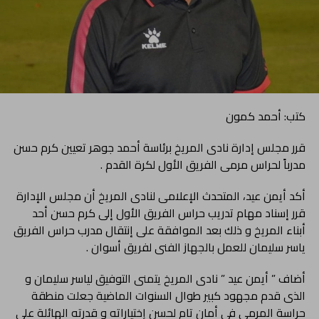
كتب: أحمد كمون
قرر مجلس إدارة نادى المريخ برئاسة أحمد جوهر تعيين كرم حسن
مدرباً لحراس مرمى الفريق الأول لكرة القدم .
أكد أيمن عيد، المتحدث الإعلامى لنادى المريخ أن مجلس الإدارة
قرر إسناد مهام تدريب حراس الفريق الأول إلى كرم حسن أحد
أبناء المريخ و ذلك بعد الموافقة على إنتقال مدرب حراس الفريق
ياسر سليمان للعمل بالجهاز الفنى لفريق أسوان .
أضاف ” أيمن عيد ” نادى المريخ يتمنى التوفيق لياسر سليمان و
الذى قدم مجهود كبير طوال السنوات الماضية جعلت منطقة
حراسة المرمى فى أمان تام لحسن إختياراته و قدرته الهائلة على