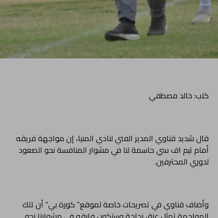
كتب: خالد مصطفي
قال شديد قناوي المدير الفني لنادي المنيا، إن مواجهة فريقه
أمام تيم اف سي حاسمة لنا في مشوار المنافسة نحو الصعود
لدوري المحترفين.
وأضاف قناوي في تصريحات خاصة لموقع” كورة بي” أن تلك
المواجهة تمثل عنق زجاجة وستكون فارقه في مشوارنا نحو