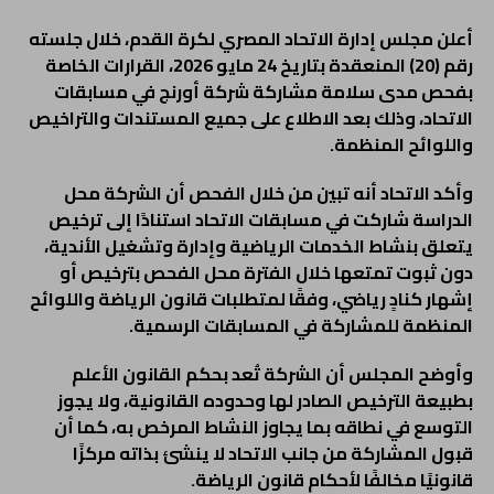
أعلن مجلس إدارة الاتحاد المصري لكرة القدم، خلال جلسته
رقم (20) المنعقدة بتاريخ 24 مايو 2026، القرارات الخاصة
بفحص مدى سلامة مشاركة شركة أورنج في مسابقات
الاتحاد، وذلك بعد الاطلاع على جميع المستندات والتراخيص
واللوائح المنظمة.
وأكد الاتحاد أنه تبين من خلال الفحص أن الشركة محل
الدراسة شاركت في مسابقات الاتحاد استنادًا إلى ترخيص
يتعلق بنشاط الخدمات الرياضية وإدارة وتشغيل الأندية،
دون ثبوت تمتعها خلال الفترة محل الفحص بترخيص أو
إشهار كنادٍ رياضي، وفقًا لمتطلبات قانون الرياضة واللوائح
المنظمة للمشاركة في المسابقات الرسمية.
وأوضح المجلس أن الشركة تُعد بحكم القانون الأعلم
بطبيعة الترخيص الصادر لها وحدوده القانونية، ولا يجوز
التوسع في نطاقه بما يجاوز النشاط المرخص به، كما أن
قبول المشاركة من جانب الاتحاد لا ينشئ بذاته مركزًا
قانونيًا مخالفًا لأحكام قانون الرياضة.