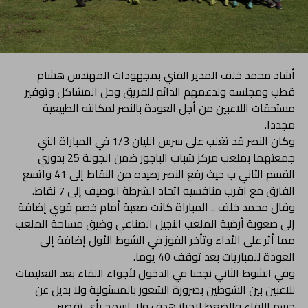
أشاد محمد خلف المدير الفني بمجهودات المهندس هشام
قطب ومجلسه ولدعمهم الدائم للفريق وحل المشاكل وتوفير
مستحقات اللاعبين من أجل العودة بالنصر لمكانته الطبيعية
مجددا.
وكان النصر قد تغلب على سرس الليان 1/3 في المباراة التي
جمعتهما بملعب مركز شباب الباجور ضمن الجولة 25 بدوري
القسم الثاني ب حيث رفع النصر رصيده من النقاط إلى 41 واتسع
الفارق مع اقرب منافسيه اتحاد الشرطة الوصيف إلى 7 نقاط.
وقال محمد خلف .. المباراة كانت صعبة أمام خصم قوي إضافة
إلى صعوبة أرضية الملعب النجيل الصناعي وضيق مساحة الملعب
مما أثر على الأداء وتأخر الفوز في الشوط الأول إضافة إلى
العودة للمباريات بعد توقف 40 يوما.
وفي الشوط الثاني نجحنا في الدخول لأجواء اللقاء بعد التعليمات
للاعبين بين الشوطين بضرورة الشعور بالمسئولية ولا بديل عن
حسم اللقاء والضغط لاحراز هدف ولا. اسمح بأي تقصير.