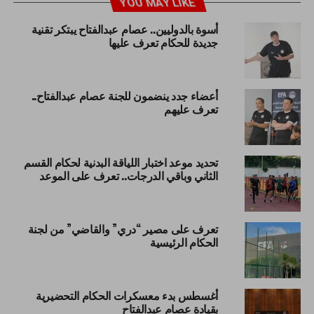
YOU MAY LIKE
أسوة بالدوليين.. عصام عبدالفتاح يبتكر تقنية
جديدة للحكام تعرف عليها
أعضاء جدد ينضمون للجنة عصام عبدالفتاح..
تعرف عليهم
تحديد موعد اختبار اللياقة البدنية لحكام القسم
الثاني وباقي الدرجات.. تعرف على الموعد
تعرف على مصير “دري” والقاضي” من لجنة
الحكام الرئيسية
أغسطس بدء معسكرات الحكام التحضيرية
بقيادة عصام عبدالفتاح