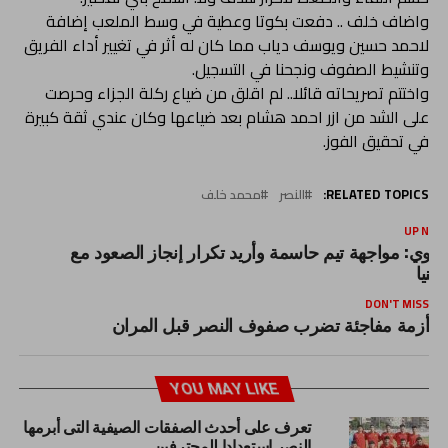
واضاف خلف .. دفعت بكوتا وعطية في وسط الملعب إضافة
لاحمد حسين ويوسف دياب مما كان له أثر في تغيير أداء الفريق
وتنشيط الصفوف ونجحنا في التسجيل.
واختتم تصريحاته قائلا.. لم اقلق من ضياع ركلة الجزاء وحرصت
على الشد من ازر احمد هشام بعد ضياعها وكان عندي ثقة كبيرة
في تحقيق الفوز.
RELATED TOPICS:
النصر
محمد خلف
UP NEX
ناوي: مواجهة تيم حاسمة وأريد تكرار إنجاز الصعود مع
لمنيا
DON'T MISS
أزمة مفاجئة تضرب صفوف النصر قبل المران
YOU MAY LIKE
تعرف على أحدث الصفقات الصيفية التى أبرمها
النصر استعدادا للمحترفين