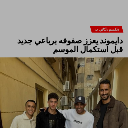
القسم الثاني ب
دايموند يعزز صفوفه برباعي جديد
قبل استكمال الموسم