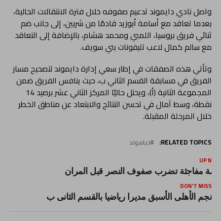
واصل نادي دايموند تدعيم صفوفه خلال فترة الانتقالات الحالية،
بعدما تعاقد مع أسامة أبوزيد قادمًا من شربين، إلى جانب ضم
ثنائي فريق بروسيا، اللمبي ومحمد هشام، بالإضافة إلى التعاقد
مع سالم كمال لاعب تليفونات بني سويف.
وتأتي هذه الصفقات في إطار سعي إدارة دايموند لتصحيح مسار
الفريق في مسابقة القسم الثاني ب، حيث ينافس الفريق ضمن
المجموعة الثانية (أ)، ويحتل حاليًا المركز الثاني عشر برصيد 14
نقطة، وسط آمال في تحسن النتائج والابتعاد عن مناطق الخطر
خلال المرحلة المقبلة.
RELATED TOPICS:
دياموند
UP NEX
زمة مفاجئة تضرب صفوف النصر قبل المران
DON'T MISS
نجم الأهلى الأسبق مديرا رياضيا بالقسم الثانى ب