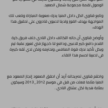
الوصول لقمة مجموعة شمال الصعيد.
وتابع قناوي الكل داخل المنيا يدرك صعوبة المباراة ونلعب تلك
المواجهة بهدف الفوز ولدينا لاعبون قادرون علي تحقيق هذا
الهدف.
وأوضح قناوي أن حاله التكاتف داخل النادي خلف فريق كرة
القدم دافع كبير للاعبين ودافع لنا كجهاز فني لعبور عقبة تيم
وبكل تأكيد ندرك قوة المنافس ونحترمه ولكن لدي ثقه كبيرة
في لاعبينا لحسم هذا اللقاء.
واختتم قناوي تصريحاته أريد أن احقق الصعود إنجاز الصعود مع
المنيا مثلما فعلت من قبل في موسم 2012_2013 وسيكون
بمثابة هدية لكل عشاق النادي .