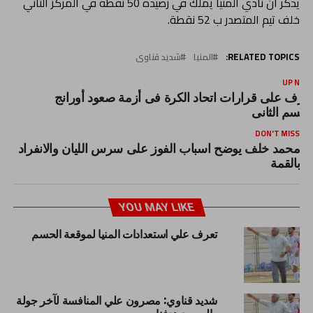
يذكر أن نادي المنيا يملك في رصيده 50 نقطة في المركز الثاني
خلف تيم المتصدر ب 52 نقطة.
RELATED TOPICS:
المنيا
شديد قناوى
UP NEX
عرف على قرارات اتحاد الكرة فى أزمة صعود أورانج
لقسم الثانى
DON'T MISS
محمد خلف يوضح اسباب الفوز على سرس الليان والانفراد
بالقمة
YOU MAY LIKE
تعرف علي استعدادات المنيا لموقعة الحسم
شديد قناوي: مصرون علي المنافسة لآخر جولة