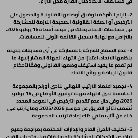
في مسابقات الاتحاد خلال الفترة محل النزاع.
2- إلزام الشركة بتوفيق أوضاعها القانونية والحصول على
الترخيص أو الصفة القانونية الصحيحة اللازمة للمشاركة
في مسابقات الاتحاد، وذلك في موعد أقصاه 16 يوليو 2026،
بالتزامن مع نهاية تسجيل القائمة الأولى للمسابقات.
3- عدم السماح للشركة بالمشاركة في أي مسابقات جديدة
ينظمها الاتحاد، اعتبارًا من انتهاء المهلة المشار إليها، ما
لم تقدم ما يفيد استيفاء وضعها القانوني وفقًا لأحكام
قانون الرياضة ولوائح الاتحاد.
4- تجميد اعتماد الترتيب النهائي لنادي أورنج بالمجموعة
الخامسة لحين انتهاء مهلة توفيق الأوضاع في 16 يوليو
2026، وفي حال عدم تقديم الترخيص في الموعد المحدد
تُشطب نتائج الفريق عن موسم 2025/2026، وما يترتب على
ذلك من آثار، بما في ذلك إعادة ترتيب المجموعة.
5- تكليف الأمين العام والإدارات المختصة بمراجعة جميع
تراخيص الشركات المشاركة بالمسابقات قبل فتح باب القيد،