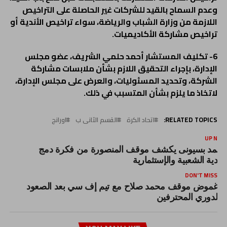
وعدم السماح بالقيد للشركات غير الحاصلة على التراخيص
اللازمة من وزارة الشباب والرياضة، سواء تراخيص الأندية أو
تراخيص مشاركة الأكاديميات.
6- تكليف المستشار أحمد حلمي الشريف، عضو مجلس
الإدارة، بإجراء التحقيق اللازم بشأن ملابسات مشاركة
الشركة، وتحديد المسئوليات، والعرض على مجلس الإدارة،
لاتخاذ ما يلزم بشأن المتسبب في ذلك.
RELATED TOPICS:
اتحاد الكرة
القسم الثانى ب
اورانج
UP NEX
حمد بسيونى يكشف موقف المنصورة من فكرة دمج
لأندية الشعبية والإستثمارية
DON'T MISS
غموض موقف محمد صلاح مع تيم إف سي بعد الصعود
لدوري المحترفين