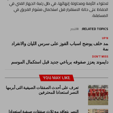
لاحتواء الأزمة ومحاولة إنهائها، في ظل رغبة الجهاز الفني في
الحفاظ على حالة الاستقرار قبل استكمال مشوار الفريق في
المسابقة.
RELATED TOPICS:
النصر
UP NEX
حمد خلف يوضح اسباب الفوز على سرس الليان والانفراد
القمة
DON'T MISS
دايموند يعزز صفوفه برباعي جديد قبل استكمال الموسم
YOU MAY LIKE
تعرف على أحدث الصفقات الصيفية التى أبرمها
النصر استعدادا للمحترفين
النصر يتعاقد مع ثلاث صفقات صيفية استعدادا