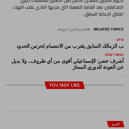
تجهيز الفريق بالشكل الأمثل قبل انطلاق منافسات دوري
المحترفين، بعد الفترة الصعبة التي مر بها النادي عقب انتهاء
اتفاق الرعاية السابق.
RELATED TOPICS:
المدير الفنى لديروط
UP NEX
اعب الزمالك السابق يقترب من الانضمام لحرس الحدود
DON'T MISS
أشرف خضر: الإسماعيلي أقوى من أي ظروف.. ولا بديل
عن العودة للدوري الممتاز
YOU MAY LIKE
اخري