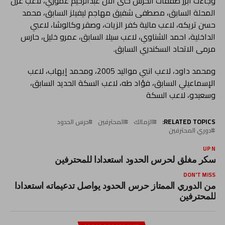
وجاءت أبرز صفقات الحرس حتى الآن عبدالرحيم عموري، لاعب غزل
المحلة السابق، مصطفى شفيق مهاجم ليفيلز السابق، محمد
حسن تريكه، لاعب مالية كفر الزيات، وصقر وكالوشا، لاعبي
الداخلية، احمد الشناوي، لاعب سيلا السابق، عمرو خليل، حارس
مرمى الاتحاد السكندري السابق.
ومحمد داود، لاعب انبي مواليد 2005، ومحمد إيهاب، لاعب
الإسماعيلي السابق، فؤاد طه، لاعب السكة الحديد السابق،
وسعيدو، لاعب السكة
RELATED TOPICS:
الزمالك
المحترفين
حرس الحدود
دوري المحترفين
UP NEX
عسكر مغلق لحرس الحدود استعدادا للمحترفين
DON'T MISS
من الدوري الممتاز حرس الحدود يواصل تدعيماته استعدادا
للمحترفين