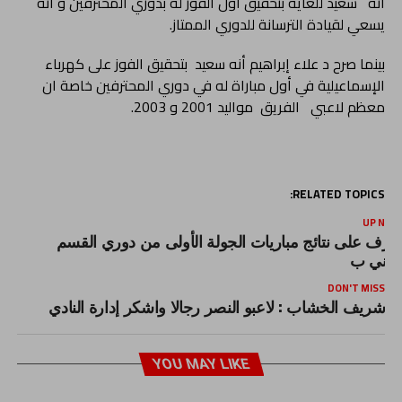
انه سعيد للغاية بتحقيق أول الفوز له بدوري المحترفين و انه
يسعي لقيادة الترسانة للدوري الممتاز.
بينما صرح د علاء إبراهيم أنه سعيد بتحقيق الفوز على كهرباء
الإسماعيلية في أول مباراة له في دوري المحترفين خاصة ان
معظم لاعبي الفريق مواليد 2001 و 2003.
RELATED TOPICS:
UP NEX
عرف على نتائج مباريات الجولة الأولى من دوري القسم
لثاني ب
DON'T MISS
شريف الخشاب : لاعبو النصر رجالا واشكر إدارة النادي
YOU MAY LIKE