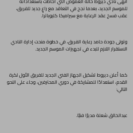
أنهى نادي ديروط حالة الغموض التي أحاطت باستعداداته
للموسم الجديد، بعدما نجح في التعاقد مع راعٍ جديد للفريق،
عقب فسخ عقد الرعاية مع سيراميكا كليوباترا.
وتولى جودة حامد رعاية الفريق، في خطوة منحت إدارة النادي
الاستقرار اللازم للبدء في تجهيزات الموسم الجديد.
كما أعلن ديروط تشكيل الجهاز الفني الجديد للفريق الأول لكرة
القدم، استعدادًا للمشاركة في دوري المحترفين، وجاء على النحو
التالي:
عبدالخالق شعلة مديرًا فنيًا.