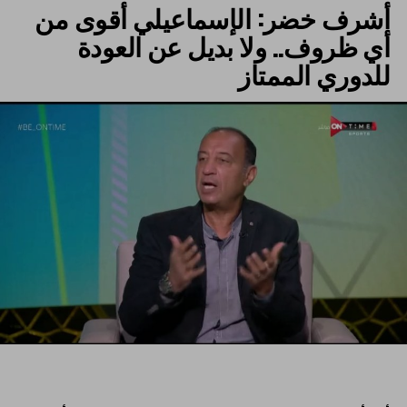
أشرف خضر: الإسماعيلي أقوى من
أي ظروف.. ولا بديل عن العودة
للدوري الممتاز