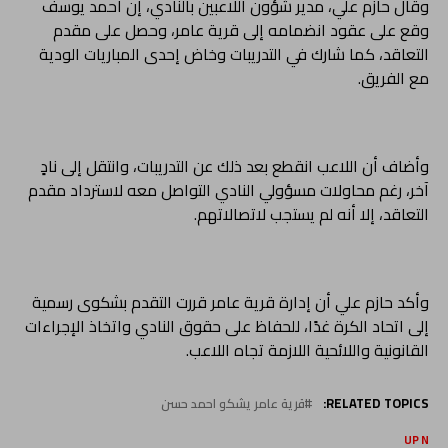
وقال حازم علي، مدير شؤون اللاعبين بالنادي، إن أحمد يوسف
وقع على عقود انضمامه إلى قرية عامر، وحصل على مقدم
التعاقد، كما شارك في التدريبات وخاض إحدى المباريات الودية
مع الفريق.
وأضاف أن اللاعب انقطع بعد ذلك عن التدريبات، وانتقل إلى نادٍ
آخر، رغم محاولات مسؤولي النادي التواصل معه لاسترداد مقدم
التعاقد، إلا أنه لم يستجب لاتصالاتهم.
وأكد حازم علي أن إدارة قرية عامر قررت التقدم بشكوى رسمية
إلى اتحاد الكرة غدًا، للحفاظ على حقوق النادي واتخاذ الإجراءات
القانونية واللائحية اللازمة تجاه اللاعب.
RELATED TOPICS:
قرية عامر يشكو احمد حسن
UP NEX