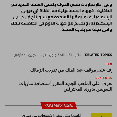
وفى إطار مباريات نفس الجولة يلتقى السكة الحديد مع
الداخلية ، كهرباء الإسماعيلية مع القناة في ديربى
الإسماعيلية ، وأبو قير للأسمدة مع سبورتنج في ديربى
الإسكندرية ، وتختتم مواجهات اليوم في الخامسة بلقاء
وادى دجلة مع بلدية المحلة .
RELATED TOPICS:
الترسانة
المقاولون العرب
دورى المحترفين
UP NEX
عرف على موقف عبد الملك من تدريب الزمالك
DON'T MISS
تعرف على الملعب الجديد المقرر استضافة مباريات
السويس بدورى المحترفين
YOU MAY LIKE
الإسماعيلي ينفي الانسحاب من دوري