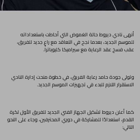
أنهى نادي ديروط حالة الغموض التي أحاطت باستعداداته
للموسم الجديد، بعدما نجح في التعاقد مع راعٍ جديد للفريق،
عقب فسخ عقد الرعاية مع سيراميكا كليوباترا.
وتولى جودة حامد رعاية الفريق، في خطوة منحت إدارة النادي
الاستقرار اللازم للبدء في تجهيزات الموسم الجديد.
كما أعلن ديروط تشكيل الجهاز الفني الجديد للفريق الأول لكرة
القدم، استعدادًا للمشاركة في دوري المحترفين، وجاء على النحو
التالي: