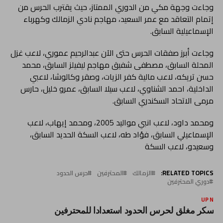
وجاءت وجهة مكي من الدوري الممتاز، حيث يقترب الحرس من
إتمام التعاقد مع عمر السعيد، مهاجم نادي الزمالك وكهرباء
الإسماعيلية السابق.
وجاءت أبرز صفقات الحرس حتى الآن عبدالرحيم عموري، لاعب غزل
المحلة السابق، مصطفى شفيق مهاجم ليفيلز السابق، محمد
حسن تريكه، لاعب مالية كفر الزيات، وصقر وكالوشا، لاعبي
الداخلية، احمد الشناوي، لاعب سيلا السابق، عمرو خليل، حارس
مرمى الاتحاد السكندري السابق.
ومحمد داود، لاعب انبي مواليد 2005، ومحمد إيهاب، لاعب
الإسماعيلي السابق، فؤاد طه، لاعب السكة الحديد السابق،
وسعيدو، لاعب السكة
RELATED TOPICS:
الزمالك
المحترفين
حرس الحدود
دوري المحترفين
UP NEX
عسكر مغلق لحرس الحدود استعدادا للمحترفين