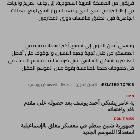
فريقين من المملكة العربية السعودية، إلى جانب المريخ والرباط،
في إطار البرنامج الفني الذي وضعه الجهاز الفني لرفع معدلات
الجاهزية قبل انطلاق منافسات دوري المحترفين.
ويسعى أيمن المزين إلى تحقيق أكبر استفادة فنية من
المعسكر، من خلال تجربة جميع اللاعبين، والوقوف على أفضل
العناصر والتشكيل الأساسي، قبل ضربة بداية الموسم الجديد، في
ظل طموحات طنطا للمنافسة بقوة خلال الموسم المقبل.
RELATED TOPICS:
ايمن المزين
طنطا
معسكر بورسعيد
UP NEX
رية عامر يشتكي أحمد يوسف بعد حصوله على مقدم
لتعاقد واختفائه
DON'T MISS
جمهورية شبين ينتظم في معسكر مغلق بالإسماعيلية
استعدادًا للموسم الجديد