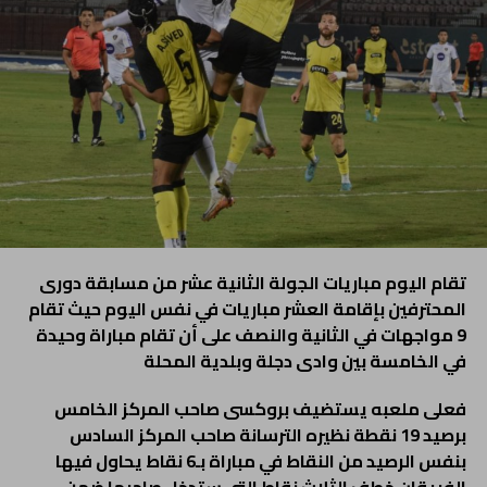
تقام اليوم مباريات الجولة الثانية عشر من مسابقة دورى
المحترفين بإقامة العشر مباريات في نفس اليوم حيث تقام
9 مواجهات في الثانية والنصف على أن تقام مباراة وحيدة
في الخامسة بين وادى دجلة وبلدية المحلة
فعلى ملعبه يستضيف بروكسى صاحب المركز الخامس
برصيد 19 نقطة نظيره الترسانة صاحب المركز السادس
بنفس الرصيد من النقاط في مباراة بـ6 نقاط يحاول فيها