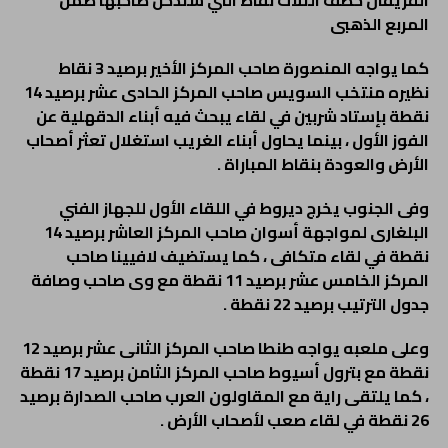
الفريقان خطف الثلاث نقاط التي ستدخل صاحبها ضمن
المربع الذهبى
كما يواجه المنصورة صاحب المركز الأخير برصيد 3 نقاط
نظيره منتخب السويس صاحب المركز الحادى عشر برصيد 14
نقطة بإستاد شربين في لقاء يبحث فيه أبناء الدقهلية عن
الفوز الأول ، بينما يحاول أبناء الغريب استغلال تعثر أصحاب
الأرض والعودة بنقاط المباراة .
وفى الجنوب يخرج ديروط في اللقاء الأول للجهاز الفني
البلغارى لمواجهة أسوان صاحب المركز العاشر برصيد 14
نقطة في لقاء متكافى ، كما يستضيف لافيينا صاحب
المركز الخامس عشر برصيد 11 نقطة مع وى صاحب وصافة
جدول الترتيب برصيد 22 نقطة .
وعلى ملعبه يواجه طنطا صاحب المركز الثانى عشر برصيد 12
نقطة مع بترول أسيوط صاحب المركز الثامن برصيد 17 نقطة
، كما يلتقى راية مع المقاولون العرب صاحب الصدارة برصيد
26 نقطة في لقاء صعب لأصحاب الأرض .