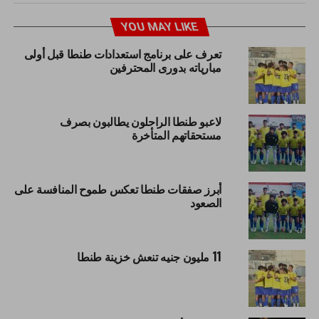
YOU MAY LIKE
تعرف على برنامج استعدادات طنطا قبل أولى
مبارياته بدورى المحترفين
لاعبو طنطا الراحلون يطالبون بصرف
مستحقاتهم المتأخرة
أبرز صفقات طنطا تعكس طموح المنافسة على
الصعود
11 مليون جنيه تنعش خزينة طنطا