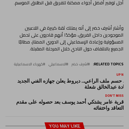
أجل توفير أفضل أجواء ممكنة للفريق قبل انطلاق الموسم.
وأشار أشرف خضر إلى أنه يمتلك ثقة كبيرة في اللاعبين
الموجودين داخل الفريق، مؤكدًا أنهم قادرون على تحمل
المسؤولية وإعادة الإسماعيلي إلى الدوري الممتاز، مطالبًا
الجميع بالالتفاف حول النادي خلال المرحلة المقبلة.
RELATED TOPICS:
اشرف خضر
الاسماعيلي
كهرباء الاسماعيلية
UP NEX
عد حسم ملف الراعي.. ديروط يعلن جهازه الفني الجديد
قيادة عبدالخالق شعلة
DON'T MISS
قرية عامر يشتكي أحمد يوسف بعد حصوله على مقدم
التعاقد واختفائه
YOU MAY LIKE