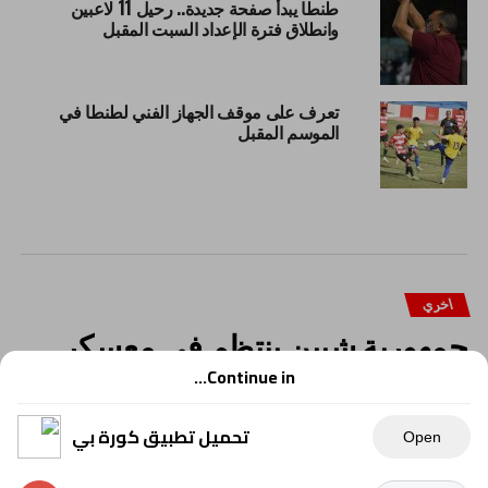
طنطا يبدأ صفحة جديدة.. رحيل 11 لاعبين
وانطلاق فترة الإعداد السبت المقبل
تعرف على موقف الجهاز الفني لطنطا في
الموسم المقبل
اخري
جمهورية شبين ينتظم في معسكر
مغلق بالإسماعيلية استعدادًا للموسم
Continue in...
الجديد
تحميل تطبيق كورة بي
Open