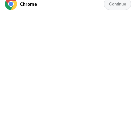
Chrome
Continue
ينتظم الفريق الأول لكرة القدم بنادي جمهورية شبين، اعتبارًا من
مساء اليوم الإثنين، في معسكر مغلق بمدينة الإسماعيلية، ضمن
المرحلة الأخيرة من برنامج الإعداد للموسم الكروي الجديد.