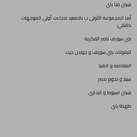
شبان قنا باي
أما المجموعة الأولى ب بالصعيد فجاءت أولى الموجهات
كالتالي:
بني سويف ناصر الفكرية
تليفونات بني سويف و جولدن جيت
المقاصه و المنيا
سيلا و نجوم مصر
شبان اسيوط و البداري
طهطا باي