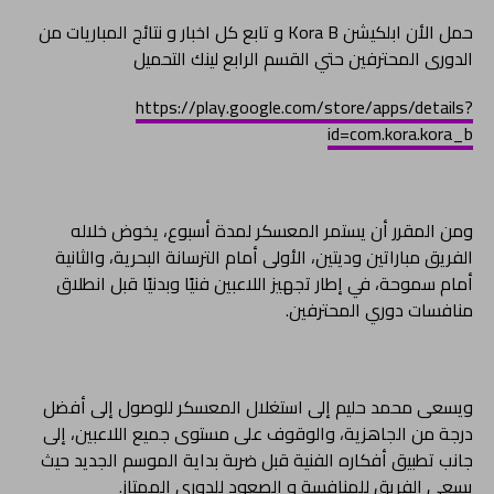
حمل الأن ابلكيشن Kora B و تابع كل اخبار و نتائج المباريات من
الدورى المحترفين حتي القسم الرابع لينك التحميل
https://play.google.com/store/apps/details?
id=com.kora.kora_b
ومن المقرر أن يستمر المعسكر لمدة أسبوع، يخوض خلاله
الفريق مباراتين وديتين، الأولى أمام الترسانة البحرية، والثانية
أمام سموحة، في إطار تجهيز اللاعبين فنيًا وبدنيًا قبل انطلاق
منافسات دوري المحترفين.
ويسعى محمد حليم إلى استغلال المعسكر للوصول إلى أفضل
درجة من الجاهزية، والوقوف على مستوى جميع اللاعبين، إلى
جانب تطبيق أفكاره الفنية قبل ضربة بداية الموسم الجديد حيث
يسعي الفريق للمنافسة و الصعود للدورى الممتاز.