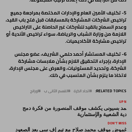
5- تكليف الأمين العام والإدارات المختصة بمراجعة جميع
تراخيص الشركات المشاركة بالمسابقات قبل فتح باب القيد،
وعدم السماح بالقيد للشركات غير الحاصلة على التراخيص
اللازمة من وزارة الشباب والرياضة، سواء تراخيص الأندية أو
تراخيص مشاركة الأكاديميات.
6- تكليف المستشار أحمد حلمي الشريف، عضو مجلس
الإدارة، بإجراء التحقيق اللازم بشأن ملابسات مشاركة
الشركة، وتحديد المسئوليات، والعرض على مجلس الإدارة،
لاتخاذ ما يلزم بشأن المتسبب في ذلك.
RELATED TOPICS:
اتحاد الكرة
القسم الثانى ب
اورانج
UP NEX
حمد بسيونى يكشف موقف المنصورة من فكرة دمج
لأندية الشعبية والإستثمارية
DON'T MISS
غموض موقف محمد صلاح مع تيم إف سي بعد الصعود