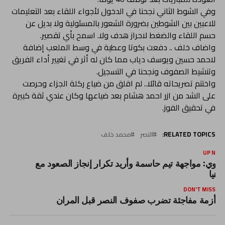
وفي الشوط الثاني نجحنا في الدخول لأجواء اللقاء بعد التعليمات
للاعبين بين الشوطين بضرورة الشعور بالمسئولية ولا بديل عن
حسم اللقاء والضغط لاحراز هدف ولا. اسمح بأي تقصير.
واضاف خلف .. دفعت بكوتا وعطية في وسط الملعب إضافة
لاحمد حسين ويوسف دياب مما كان له أثر في تغيير أداء الفريق
وتنشيط الصفوف ونجحنا في التسجيل.
واختتم تصريحاته قائلا.. لم اقلق من ضياع ركلة الجزاء وحرصت
على الشد من ازر احمد هشام بعد ضياعها وكان عندي ثقة كبيرة
في تحقيق الفوز.
RELATED TOPICS:
النصر
محمد خلف
UP NEX
ناوي: مواجهة تيم حاسمة وأريد تكرار إنجاز الصعود مع
لمنيا
DON'T MISS
أزمة مفاجئة تضرب صفوف النصر قبل المران