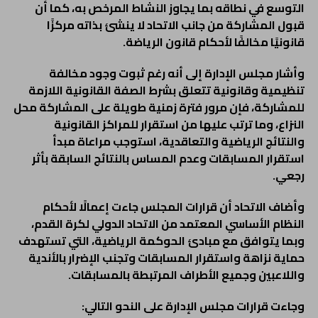
التوسع في نطاقه بما يجاوز النشاط المرخص به، كما أن
قبول المشاركة من جانب الاتحاد لا ينشئ بذاته مركزًا
قانونيًا مخالفًا لأحكام قانون الرياضة.
وأشار مجلس الإدارة إلى أنه رغم ثبوت وجود مخالفة
تنظيمية وقانونية تتعلق بشرط الصفة القانونية اللازمة
للمشاركة، فإن مرور فترة زمنية طويلة على المشاركة محل
النزاع، وما ترتب عليها من استقرار للمراكز القانونية
والنتائج الرياضية والتعاقدية، استوجب مراعاة مبدأ
استقرار المسابقات وعدم المساس بالنتائج السابقة بأثر
رجعي.
وأضاف الاتحاد أن قرارات المجلس جاءت إعمالًا لأحكام
النظام الأساسي المعتمد من الاتحاد الدولي لكرة القدم،
وبما يتوافق مع مبادئ الحوكمة الرياضية، التي تستهدف
حماية نزاهة واستقرار المسابقات وتجنب الإضرار بالأندية
واللاعبين وجميع الأطراف المرتبطة بالمسابقات.
وجاءت قرارات مجلس الإدارة على النحو التالي: