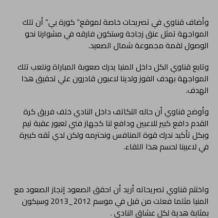
وأضاف قناوي في تصريحات خاصة لموقع” كورة بي” أن تلك
المواجهة تمثل عنق زجاجة وستكون فارقه في مشوارنا نحو
الوصول لقمة مجموعة شمال الصعيد.
وتابع قناوي الكل داخل المنيا يدرك صعوبة المباراة ونلعب تلك
المواجهة بهدف الفوز ولدينا لاعبون قادرون علي تحقيق هذا
الهدف.
وأوضح قناوي أن حاله التكاتف داخل النادي خلف فريق كرة
القدم دافع كبير للاعبين ودافع لنا كجهاز فني لعبور عقبة تيم
وبكل تأكيد ندرك قوة المنافس ونحترمه ولكن لدي ثقه كبيرة
في لاعبينا لحسم هذا اللقاء.
واختتم قناوي تصريحاته أريد أن احقق الصعود إنجاز الصعود مع
المنيا مثلما فعلت من قبل في موسم 2012_2013 وسيكون
بمثابة هدية لكل عشاق النادي .