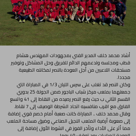
أشاد محمد خلف المدير الفني بمجهودات المهندس هشام
قطب ومجلسه ولدعمهم الدائم للفريق وحل المشاكل وتوفير
مستحقات اللاعبين من أجل العودة بالنصر لمكانته الطبيعية
مجددا.
وكان النصر قد تغلب على سرس الليان 1/3 في المباراة التي
جمعتهما بملعب مركز شباب الباجور ضمن الجولة 25 بدوري
القسم الثاني ب حيث رفع النصر رصيده من النقاط إلى 41 واتسع
الفارق مع اقرب منافسيه اتحاد الشرطة الوصيف إلى 7 نقاط.
وقال محمد خلف .. المباراة كانت صعبة أمام خصم قوي إضافة
إلى صعوبة أرضية الملعب النجيل الصناعي وضيق مساحة الملعب
مما أثر على الأداء وتأخر الفوز في الشوط الأول إضافة إلى
العودة للمباريات بعد توقف 40 يوما.