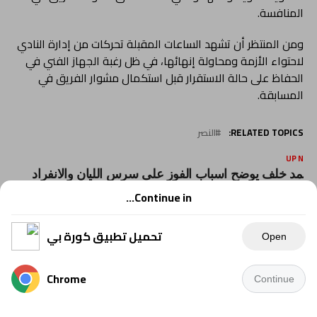
المنافسة.
ومن المنتظر أن تشهد الساعات المقبلة تحركات من إدارة النادي
لاحتواء الأزمة ومحاولة إنهائها، في ظل رغبة الجهاز الفني في
الحفاظ على حالة الاستقرار قبل استكمال مشوار الفريق في
المسابقة.
RELATED TOPICS:
النصر
UP NEX
حمد خلف يوضح اسباب الفوز على سرس الليان والانفراد
القمة
Continue in...
DON'T MISS
دايموند يعزز صفوفه برباعي جديد قبل استكمال الموسم
تحميل تطبيق كورة بي
Open
YOU MAY LIKE
Chrome
Continue
تعرف على أحدث الصفقات الصيفية التى أبرمها
النصر استعدادا للمحترفين