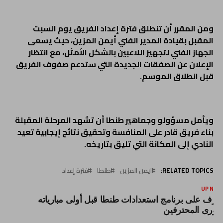
ومن المقرر أن تنطلق فترة إعداد الفريق يوم السبت
المقبل بقيادة المدير الفني أيمن المزين، حيث يسعى
الجهاز الفني لتجهيز اللاعبين بالشكل الأمثل، مع انتظار
الإعلان عن الصفقات الجديدة التي ستدعم صفوف الفريق
قبل انطلاق الموسم.
ويأمل مسؤولو وجماهير طنطا أن تشهد المرحلة المقبلة
بناء فريق قادر على المنافسة وتحقيق نتائج إيجابية تعيد
النادي إلى المكانة التي تليق بتاريخه.
RELATED TOPICS:
ايمن المزين
طنطا
فترة إعداد
UP NEX
عرف على برنامج استعدادات طنطا قبل أولى مبارياته
دورى المحترفين