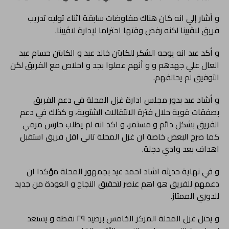
و أشار إلي انه كان هناك مفاوضات سابقة اثناء توليه تدريب
فريق لاڤيينا لكنه رفض وقتها احتراما لإدارة لاڤيينا.
و أكد عيد انه يوجه الشكر للكابتن خالد عيد و الكابتن حسام عبد
العال علي جهدهم و و أنهم عملوا بجد و اخلاص مع الفريق لكن
التوفيق لم يحالفهم.
و أشاد عيد بدور مجلس ادارة غزل المحلة في دعم الفريق
بصفقات قوية خلال فترة الانتقالات الشتوية، و كذلك في دعم
الفريق بشكل دائم و مستمر، و اكد انه لم يطلب حارس مرمي
كما صرح البعض خاصة ان غزل المحلة تاني اقل فريق استقبل
اهداف بعد وادي دجلة.
و في نهاية حديثه اشاد احمد عيد بجمهور المحلة مؤكدا ان
دعمهم للفريق هو اهم عنصر لتحقيق النجاح و العودة من جديد
للدوري الممتاز.
و يحتل غزل المحلة المركز الخامس برصيد ٢٩ نقطة و يستعد