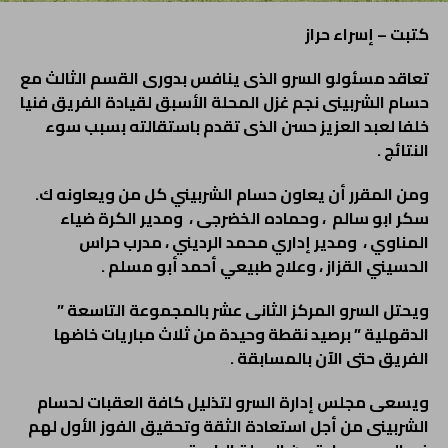
كتبت – إسراء حراز
تعاقد مسئولو السرو الذى ينافس بدورى القسم الثالث مع
حسام الشربينى نجم غزل المحلة الأسبق لقيادة الفريق فنيا
خلفا لعبد العزيز حسن الذى تقدم باستقالته بسبب سوء
النتائج .
ومن المقرر أن يعاون حسام الشربيني كل من ويعاونه ك.
سكر ابو سالم ، وحماده الخضرجى ، ومدير الكرة ضياء
المناوي ، ومدير إداري محمد الرديني ، مدرب حراس
الحسيني القزاز ، وعلاج طبيعي أحمد أبو مسلم .
ويحتل السرو المركز الثانى عشر بالمجموعة التاسعة ”
الدقهلية ” برصيد نقطة وحيدة من ثلاث مباريات خاضها
الفريق حتى الآن بالمسابقة .
ويسعى مجلس إدارة السرو لتذليل كافة العقبات لحسام
الشربينى من أجل استعادة الثقة وتحقيق الفوز الأول لهم