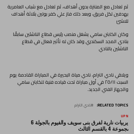
ثم تعادل مع المنتزة بدون أهداف، ثم تعادل مع شباب العامرية
بهدفين لكل فريق، وبعد ذلك فاز علي كفر بولين بثلاثة أهداف
للاشئ
وكان الكابتن سامي يشغل منصب رئيس قطاع الناشئين سابقًا
بنادي المجد السكندري وقد كان له تأثير فعال في قطاع
الناشئين بالنادي
ويلاقي نادي الترام، نادي مياة البحيرة في المباراة القادمة يوم
السبت ٢٥/١١ في أول مباراة تحت قياده فنية للكابتن سامي
والجهاز الفني الجديد.
RELATED TOPICS:
نادي الترام
UP NEX
5 ديربيات نارية لفرق بنى سويف والفيوم بالجولة 6
المجموعة 4 بالقسم الثالث