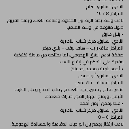
النادي السابق: الترام
المراكز: 8 / 10
لاعب وسط يجيد الربط بين الخطوط وصناعة اللعب، ويمنح الفريق
حلولًا متنوعة في وسط الملعب.
• بلال طارق
النادي السابق: مركز شباب الناصرية
المراكز: هاف رايت – هاف ليفت – بلاي ميكر
صفقة تدعم الشق الهجومي، لما يمتلكه من مرونة تكتيكية
وقدرة على التحكم في إيقاع اللعب.
• أحمد شريف محمد (حدوتة)
النادي السابق: أبو حمص
المراكز: مساك – باك يمين
عنصر دفاعي مميز، يجيد اللعب في قلب الدفاع وعلى الطرف
الأيمن، ويمنح الجهاز الفني خيارات متعددة.
• عبدالرحمن أيمن أحمد
النادي السابق: مركز شباب الناصرية
المراكز: 6 – 8
لاعب ارتكاز يجمع بين الواجبات الدفاعية والمساندة الهجومية،