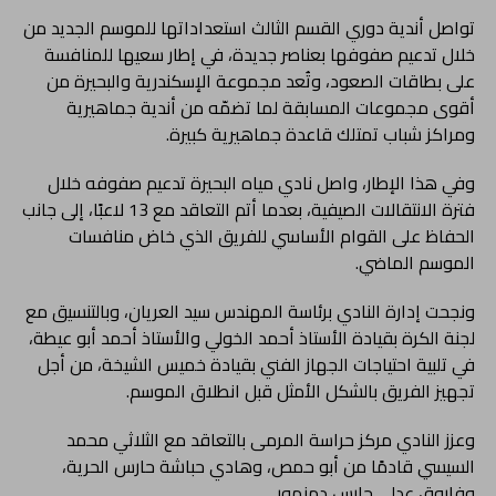
تواصل أندية دوري القسم الثالث استعداداتها للموسم الجديد من
خلال تدعيم صفوفها بعناصر جديدة، في إطار سعيها للمنافسة
على بطاقات الصعود، وتُعد مجموعة الإسكندرية والبحيرة من
أقوى مجموعات المسابقة لما تضمّه من أندية جماهيرية
ومراكز شباب تمتلك قاعدة جماهيرية كبيرة.
وفي هذا الإطار، واصل نادي مياه البحيرة تدعيم صفوفه خلال
فترة الانتقالات الصيفية، بعدما أتم التعاقد مع 13 لاعبًا، إلى جانب
الحفاظ على القوام الأساسي للفريق الذي خاض منافسات
الموسم الماضي.
ونجحت إدارة النادي برئاسة المهندس سيد العريان، وبالتنسيق مع
لجنة الكرة بقيادة الأستاذ أحمد الخولي والأستاذ أحمد أبو عيطة،
في تلبية احتياجات الجهاز الفني بقيادة خميس الشيخة، من أجل
تجهيز الفريق بالشكل الأمثل قبل انطلاق الموسم.
وعزز النادي مركز حراسة المرمى بالتعاقد مع الثلاثي محمد
السيسي قادمًا من أبو حمص، وهادي حباشة حارس الحرية،
وفاروق عدلي حارس دمنهور.