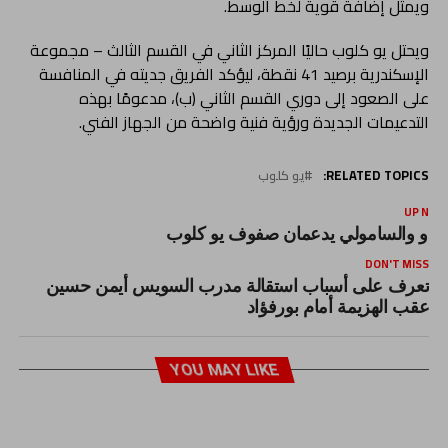
ويمثل إضافة قوية لخط الوسط.
ويحتل يو كلوب حاليًا المركز الثاني في القسم الثالث – مجموعة
الإسكندرية برصيد 41 نقطة، ليؤكد الفريق جديته في المنافسة
على الصعود إلى دوري القسم الثاني (ب)، مدعومًا بهذه
التدعيمات الجديدة ورؤية فنية واضحة من الجهاز الفني.
RELATED TOPICS:
يو كلوب
UP NEX
ودو والسامولي يدعمان صفوف يو كلوب
DON'T MISS
تعرف على أسباب استقالة مدرب السويس أيمن حسين
عقب الهزيمة أمام بورفؤاد
YOU MAY LIKE