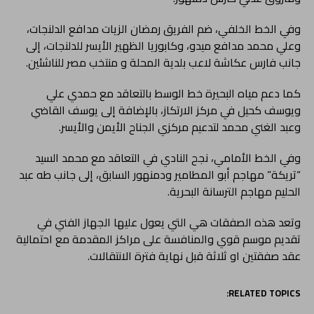
وفي الخط الخلفي، ضم الفريق رمضان الزيات مدافع الدلنجات،
وعلي محمد مدافع ميدو، وكابوريا الظهير الأيسر للدلنجات، إلى
جانب فارس عكاشة لاعب بلدية المحلة و منتخب مصر للناشئين.
كما دعم مياه البحيرة خط الوسط بالتعاقد مع حمدي علي
ويوسف كحيل في مركز الارتكاز، بالإضافة إلى يوسف القاضي
وعبد الغني محمد لتدعيم مركزي الجناح الأيمن والأيسر.
وفي الخط الأمامي، نجح النادي في التعاقد مع محمد السيد
“تريكة” مهاجم أبو المطامير ودمنهور السابق، إلى جانب طه عبد
الحليم مهاجم الترسانة البحرية.
وتعد هذه الصفقات هي التي يعول عليها الجهاز الفني في
تقديم موسم قوي والمنافسة على مراكز المقدمة مع احتمالية
عقد صفقتين او ثلاثة قبل نهاية فترة الانتقالات.
RELATED TOPICS: