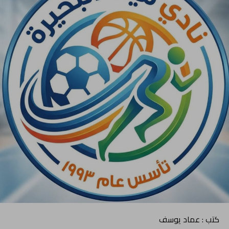
كتب : عماد يوسف