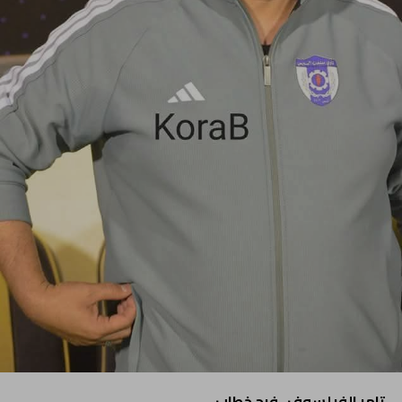
تامر الفيلسوف- فرح خطاب