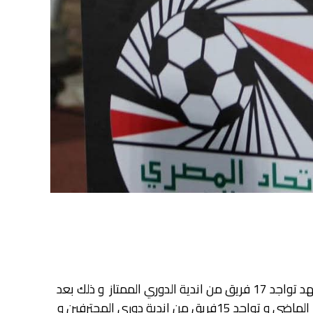
أقيمت منذ قليل قرعة دور ال٣٢ من مسابقة كأس مصر و التي تشهد تواجد 17 فريق من اندية الدوري الممتاز و ذلك بعد
حرمان الأهلي من المشاركة في كاس مصر بسبب انسحابه الموسم الماضي و تواجد 15فريق من اندية دوري المحترفين و