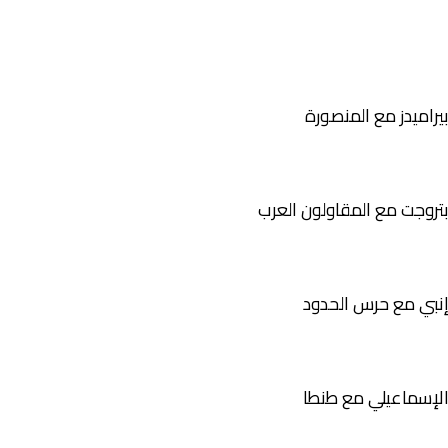
يراميدز مع المنصورة
تروجت مع المقاولون العرب
نبي مع حرس الحدود
لإسماعيلي مع طنطا