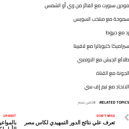
ودرن سبورت مع الفائز من وي أو الشمس
موحة مع منتخب السويس
د مع ديروط
يراميكا كليوباترا مع لافيينا
لائع الجيش مع الاولمبي
لجونة مع القناة
لاتحاد مع تيم إف سي
RELATED TOPICS
كاس مصر
UP NEXT
DON'T MISS
تعرف علي نتائج الدور التمهيدي لكاس مصر
بالمواعي
الأول ل