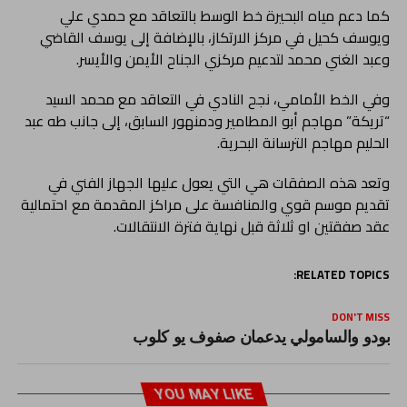
كما دعم مياه البحيرة خط الوسط بالتعاقد مع حمدي علي
ويوسف كحيل في مركز الارتكاز، بالإضافة إلى يوسف القاضي
وعبد الغني محمد لتدعيم مركزي الجناح الأيمن والأيسر.
وفي الخط الأمامي، نجح النادي في التعاقد مع محمد السيد
“تريكة” مهاجم أبو المطامير ودمنهور السابق، إلى جانب طه عبد
الحليم مهاجم الترسانة البحرية.
وتعد هذه الصفقات هي التي يعول عليها الجهاز الفني في
تقديم موسم قوي والمنافسة على مراكز المقدمة مع احتمالية
عقد صفقتين او ثلاثة قبل نهاية فترة الانتقالات.
RELATED TOPICS:
DON'T MISS
بودو والسامولي يدعمان صفوف يو كلوب
YOU MAY LIKE