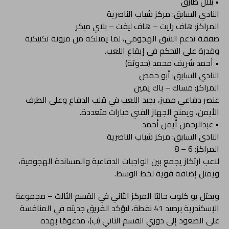
• بلال طارق
النادي السابق: مركز شباب الناصرية
المراكز: هاف رايت – هاف ليفت – بلاي ميكر
صفقة تدعم الشق الهجومي، لما يمتلكه من مرونة تكتيكية
وقدرة على التحكم في إيقاع اللعب.
• أحمد شريف محمد (حدوتة)
النادي السابق: أبو حمص
المراكز: مساك – باك يمين
عنصر دفاعي مميز، يجيد اللعب في قلب الدفاع وعلى الطرف
الأيمن، ويمنح الجهاز الفني خيارات متعددة.
• عبدالرحمن أيمن أحمد
النادي السابق: مركز شباب الناصرية
المراكز: 6 – 8
لاعب ارتكاز يجمع بين الواجبات الدفاعية والمساندة الهجومية،
ويمثل إضافة قوية لخط الوسط.
ويحتل يو كلوب حاليًا المركز الثاني في القسم الثالث – مجموعة
الإسكندرية برصيد 41 نقطة، ليؤكد الفريق جديته في المنافسة
على الصعود إلى دوري القسم الثاني (ب)، مدعومًا بهذه