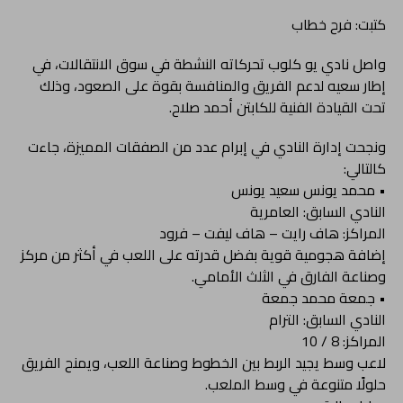
كتبت: فرح خطاب
واصل نادي يو كلوب تحركاته النشطة في سوق الانتقالات، في
إطار سعيه لدعم الفريق والمنافسة بقوة على الصعود، وذلك
تحت القيادة الفنية للكابتن أحمد صلاح.
ونجحت إدارة النادي في إبرام عدد من الصفقات المميزة، جاءت
كالتالي:
• محمد يونس سعيد يونس
النادي السابق: العامرية
المراكز: هاف رايت – هاف ليفت – فرود
إضافة هجومية قوية بفضل قدرته على اللعب في أكثر من مركز
وصناعة الفارق في الثلث الأمامي.
• جمعة محمد جمعة
النادي السابق: الترام
المراكز: 8 / 10
لاعب وسط يجيد الربط بين الخطوط وصناعة اللعب، ويمنح الفريق
حلولًا متنوعة في وسط الملعب.