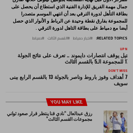
جمال مهمة الفريق للإدارة الفنية الذي استطاع أن يحصل على
بطاقة التأهل لدورة الترقي بعد أن انتهي الموسم متصدرا
للمجموعة بفارق نقطة وحيدة عن الرباط و الأنوار الذي حصل
أيضا مع دمياط على بطاقة التاهل لدورة الترقي .
RELATED TOPICS:
اخبار دمياط
القسم الثالث
دمياط
UP NEX
شتيل يوقف انتصارات دايموند .. تعرف على نتائج الجولة
17 للمجموعة الـ5 بالقسم الثالث
DON'T MISS
7 أهداف وفوز باروط وناصر بالجولة 13 بالقسم الرابع ببنى
سويف
YOU MAY LIKE
رزق عبدالعال “نادي قنا ينتظر قرار صعود ثواني
مجموعات القسم الثالث”