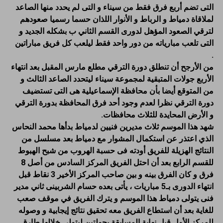
التى تضم أربع فرق فقط من سيناء و التى لم يحدد منها الصاعد
لملاقاة دمياط و الرباط و الأنوار اللذان حسما رسميا صعودهم
لترقي الصعود المؤهل لدورى القسم الثاني ب بشكله الجديد و
التى تلعب مبارياته من دور واحد فقط ليلعب كل فريق مباراتين
.
من الأرجح أن تنطلق دورة الترقي مطلع مارس المقبل بعد انتهاء
الأربع جولات المتبقية لمجموعة سيناء ليتحدد الصاعد الثالث و
من المتوقع أيضا بأن محافظة الإسماعيلية هى التى تستضيف
دورة الترقي نظرا لعدم وجود أحد فرق المحافظة بدورة الترقي
و الأرض المحايدة للثلاث محافظات.
شهد هذا الموسم ثلاث مديرين فنيين لدمياط بدأها محمد النحاس
الذي اعتذر عن استكمال المشوار مع دمياط بعد مسلسل من
النتائج الهزيلة للفريق أودته فى حسبة الهروب من شبح الهبوط
للقسم الرابع بعد أن احتل الفريق المركز السادس من أصل 8
فرق و كان الفرق بينه و بين صاحب المركز الأخير 3 نقاط قبل
انتهاء الدورى بـ5 مباريات ، يأتى بعده حسام الشربينى ثاني مدير
فنى يتولى دمياط هذا الموسم و يترك الفريق في موقف صعب
للغاية بعد أن استطاع الفريق معه تحقيق نتائج إيجابية و وصوله
للمركز الأول قبل نهاية المسابقة بجولتين ليتولى خلالها طارق