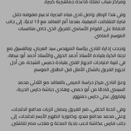
ومراكز شباب تمتلك قاعدة جماهيرية كبيرة.
وفي هذا الإطار، واصل نادي مياه البحيرة تدعيم صفوفه خلال
فترة الانتقالات الصيفية، بعدما أتم التعاقد مع 13 لاعبًا، إلى جانب
الحفاظ على القوام الأساسي للفريق الذي خاض منافسات
الموسم الماضي.
ونجحت إدارة النادي برئاسة المهندس سيد العريان، وبالتنسيق مع
لجنة الكرة بقيادة الأستاذ أحمد الخولي والأستاذ أحمد أبو عيطة،
في تلبية احتياجات الجهاز الفني بقيادة خميس الشيخة، من أجل
تجهيز الفريق بالشكل الأمثل قبل انطلاق الموسم.
وعزز النادي مركز حراسة المرمى بالتعاقد مع الثلاثي محمد
السيسي قادمًا من أبو حمص، وهادي حباشة حارس الحرية،
وفاروق عدلي حارس دمنهور.
وفي الخط الخلفي، ضم الفريق رمضان الزيات مدافع الدلنجات،
وعلي محمد مدافع ميدو، وكابوريا الظهير الأيسر للدلنجات، إلى
جانب فارس عكاشة لاعب بلدية المحلة و منتخب مصر للناشئين.