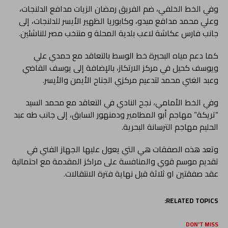
وفي الخط الخلفي، ضم الفريق رمضان الزيات مدافع الدلنجات،
وعلي محمد مدافع ميدو، وكابوريا الظهير الأيسر للدلنجات، إلى
جانب فارس عكاشة لاعب بلدية المحلة و منتخب مصر للناشئين.
كما دعم مياه البحيرة خط الوسط بالتعاقد مع حمدي علي
ويوسف كحيل في مركز الارتكاز، بالإضافة إلى يوسف القاضي
وعبد الغني محمد لتدعيم مركزي الجناح الأيمن والأيسر.
وفي الخط الأمامي، نجح النادي في التعاقد مع محمد السيد
“تريكة” مهاجم أبو المطامير ودمنهور السابق، إلى جانب طه عبد
الحليم مهاجم الترسانة البحرية.
وتعد هذه الصفقات هي التي يعول عليها الجهاز الفني في
تقديم موسم قوي والمنافسة على مراكز المقدمة مع احتمالية
عقد صفقتين او ثلاثة قبل نهاية فترة الانتقالات.
RELATED TOPICS:
DON'T MISS