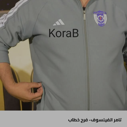
تامر الفيلسوف- فرح خطاب