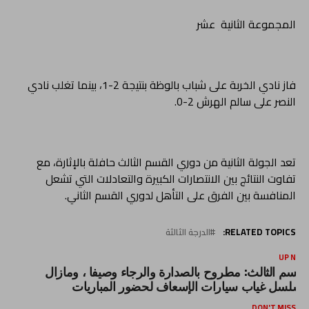
المجموعة الثانية عشر
فاز نادي الخربة على شباب بالوظة بنتيجة 2-1، بينما تغلب نادي
النصر على سالم الهرش 2-0.
تعد الجولة الثانية من دوري القسم الثالث حافلة بالإثارة، مع
تفاوت النتائج بين الانتصارات الكبيرة والتعادلات التي تشعل
المنافسة بين الفرق على التأهل لدوري القسم الثاني.
RELATED TOPICS:
الدرجة الثالثة
UP NEX
لقسم الثالث: مطروح بالصدارة والرجاء وصيفا ، ومازال
سلسل غياب سيارات الإسعاف لحضور المباريات
DON'T MISS