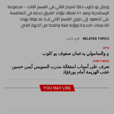
ويحتل يو كلوب حاليًا المركز الثاني في القسم الثالث – مجموعة
الإسكندرية برصيد 41 نقطة، ليؤكد الفريق جديته في المنافسة
على الصعود إلى دوري القسم الثاني (ب)، مدعومًا بهذه
التدعيمات الجديدة ورؤية فنية واضحة من الجهاز الفني.
RELATED TOPICS:
يو كلوب
UP NEX
ودو والسامولي يدعمان صفوف يو كلوب
DON'T MISS
تعرف على أسباب استقالة مدرب السويس أيمن حسين
عقب الهزيمة أمام بورفؤاد
YOU MAY LIKE