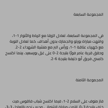
المجموعة السابعة
في المجموعة السابعة، تعادل الزرقا مع الرباط والأنوار 1-1،
وانتهت مباراة بورتو والجمارك بدون أهداف. كما تعادل النوبة
مع كهرباء عتاقة 1-1، ورأس البر مع منشية الشهداء 2-2.
وحقق قرية عامر فوزًا بنتيجة 2-0 على غزل بورسعيد، بينما اكتسح
كابسي فريق أبو خليفة بنتيجة 6-2.
المجموعة الثامنة
فاز منوف على السلام 2-1، فيما اكتسح شباب فاقوس ميت
خلف بنتيجة 3-0. انتهت مباراة الشنواني وديرب نجم بالتعادل 3-3،