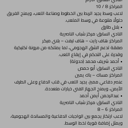
المراكز: 8 / 10
لاعب وسط يجيد الربط بين الخطوط وصناعة اللعب، ويمنح الفريق
حلولًا متنوعة في وسط الملعب.
• بلال طارق
النادي السابق: مركز شباب الناصرية
المراكز: هاف رايت – هاف ليفت – بلاي ميكر
صفقة تدعم الشق الهجومي، لما يمتلكه من مرونة تكتيكية
وقدرة على التحكم في إيقاع اللعب.
• أحمد شريف محمد (حدوتة)
النادي السابق: أبو حمص
المراكز: مساك – باك يمين
عنصر دفاعي مميز، يجيد اللعب في قلب الدفاع وعلى الطرف
الأيمن، ويمنح الجهاز الفني خيارات متعددة.
• عبدالرحمن أيمن أحمد
النادي السابق: مركز شباب الناصرية
المراكز: 6 – 8
لاعب ارتكاز يجمع بين الواجبات الدفاعية والمساندة الهجومية،
ويمثل إضافة قوية لخط الوسط.