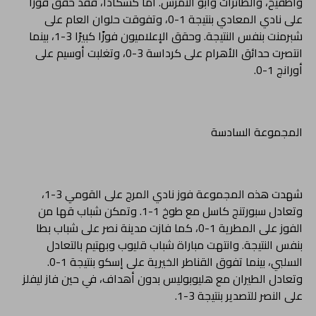
وأطفيح، والطائرات وأبو النمرس. أما كسكادا، فقد حقق فوزًا
على نادي المعادي بنتيجة 1-0، وتفوقت حلوان العام على
شبرمنت بنفس النتيجة. وحقق الإعلاميون فوزًا كبيرًا 3-1، بينما
انتصرت حدائق الأهرام على كرداسة 3-0، وتغلبت أوسيم على
أورانج 1-0.
المجموعة السادسة
شهدت هذه المجموعة فوز نادي المرج على القومي 3-1،
وتعادل سبورتنج كاسل مع طوخ 1-1. وتمكن شباب قها من
الفوز على المطرية 1-0، كما فازت مدينة نصر على شباب بطا
بنفس النتيجة. وانتهت مباراة شباب قليوب وبهتيم بالتعادل
السلبي، بينما تفوق القناطر الخيرية على إسكو بنتيجة 1-0.
وتعادل الطيران مع هليوبوليس بدون أهداف، في حين فاز ليفلز
على النصر للتصدير بنتيجة 3-1.