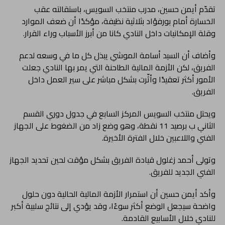
تقدّم أيمن حسين، مدرب منتخب السويس، باستقالته عقب
الخسارة أمام بورفؤاد بثلاثية نظيفة، مؤكدًا أن ضعف الموارد
وقلة الإمكانيات داخل النادي كانا من أبرز الأسباب وراء القرار.
وأضاف أن السيد أسامة الموشي يبذل كل ما في وسعه لدعم
الفريق، لكن الأزمة المالية الطاحنة التي يمر بها النادي جعلت
الأمور أكثر تعقيدًا وأثّرت بشكل مباشر على سير العمل داخل
الفريق.
ويحتل منتخب السويس المركز السابع في جدول دوري القسم
الثاني ب برصيد 11 نقطة، وهو وضع زاد من الضغوط على الجهاز
الفني واللاعبين خلال الفترة الأخيرة.
وتولى أحمد زغلول قيادة الفريق بشكل مؤقت لحين تحديد الجهاز
الفني الجديد للفريق.
وأكد أيمن حسين أن استمرار الأزمة المالية الحالية دون حلول
واضحة سيجعل الوضع أكثر سوءًا، وقد يؤدي إلى نتائج سلبية أكبر
للنادي خلال الأسابيع القادمة.