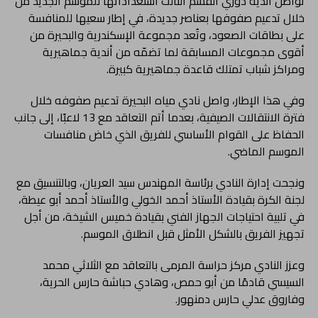
تواصل أندية دوري القسم الثالث استعداداتها للموسم الجديد من
خلال تدعيم صفوفها بعناصر جديدة، في إطار سعيها للمنافسة
على بطاقات الصعود، وتُعد مجموعة الإسكندرية والبحيرة من
أقوى مجموعات المسابقة لما تضمّه من أندية جماهيرية
ومراكز شباب تمتلك قاعدة جماهيرية كبيرة.
وفي هذا الإطار، واصل نادي مياه البحيرة تدعيم صفوفه خلال
فترة الانتقالات الصيفية، بعدما أتم التعاقد مع 13 لاعبًا، إلى جانب
الحفاظ على القوام الأساسي للفريق الذي خاض منافسات
الموسم الماضي.
ونجحت إدارة النادي برئاسة المهندس سيد العريان، وبالتنسيق مع
لجنة الكرة بقيادة الأستاذ أحمد الخولي والأستاذ أحمد أبو عيطة،
في تلبية احتياجات الجهاز الفني بقيادة خميس الشيخة، من أجل
تجهيز الفريق بالشكل الأمثل قبل انطلاق الموسم.
وعزز النادي مركز حراسة المرمى بالتعاقد مع الثلاثي محمد
السيسي قادمًا من أبو حمص، وهادي حباشة حارس الحرية،
وفاروق عدلي حارس دمنهور.