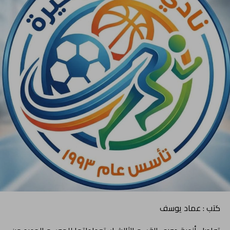
كتب : عماد يوسف