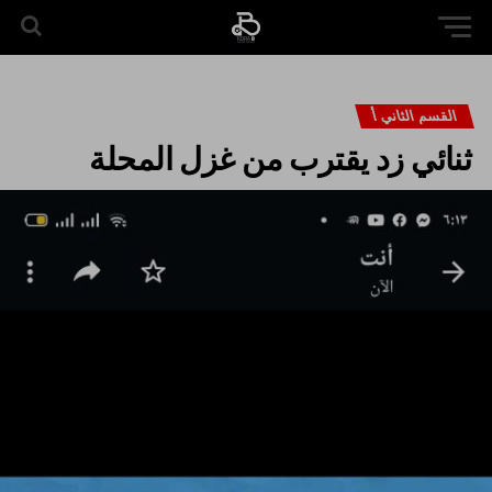
القسم الثاني أ
ثنائي زد يقترب من غزل المحلة