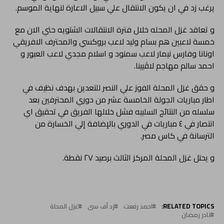
يرغب زد في ان يكون الانتقال علي سبيل الاعارة لنهاية الموسم.
و تعاقد غزل المحله خلال فترة الانتقالات الشتويه حتي الان مع
خمسة لاعبين هم بسام وليد لاعب بروكسي والمحترف الافريقي
اونانا وفارس نيمار لاعب سمنود و اسلام مجدي لاعب العبور و
احمد سالم مهاجم لاڤيينا.
و حقق غزل المحلة الفوز علي النصر للتعدين بهدف نظيف في
اطار مباريات الجولة الخامسة عشر من دوري المحترفين بعد
سلسله من النتائج السلبيه فشل خلالها الفريق في تحقيق اي
انتصار في ٤ مباريات في الدوري بالإضافة إلي الخسارة من
الترسانة في كاس مصر.
و يحتل غزل المحلة المركز الثالث برصيد ٢٧ نقطة.
RELATED TOPICS:
احمد رفعت
زد أف سى
غزل المحلة
نادر رمضان