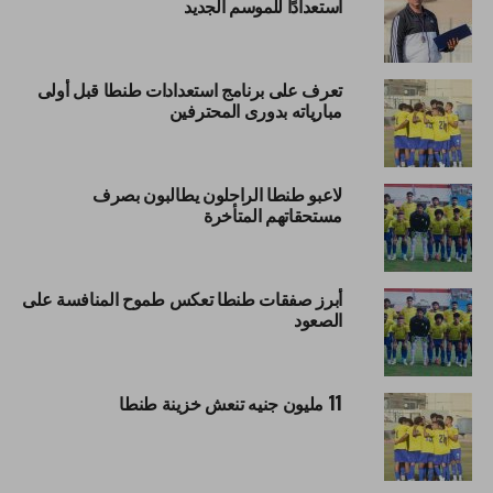
استعدادًا للموسم الجديد
تعرف على برنامج استعدادات طنطا قبل أولى
مبارياته بدورى المحترفين
لاعبو طنطا الراحلون يطالبون بصرف
مستحقاتهم المتأخرة
أبرز صفقات طنطا تعكس طموح المنافسة على
الصعود
11 مليون جنيه تنعش خزينة طنطا