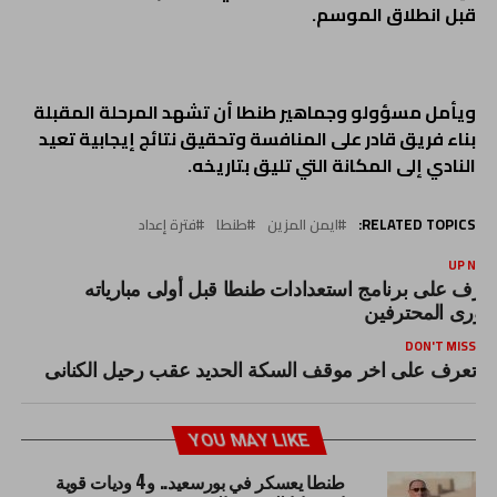
قبل انطلاق الموسم.
ويأمل مسؤولو وجماهير طنطا أن تشهد المرحلة المقبلة
بناء فريق قادر على المنافسة وتحقيق نتائج إيجابية تعيد
النادي إلى المكانة التي تليق بتاريخه.
RELATED TOPICS:
ايمن المزين
طنطا
فترة إعداد
UP NEX
عرف على برنامج استعدادات طنطا قبل أولى مبارياته
دورى المحترفين
DON'T MISS
تعرف على اخر موقف السكة الحديد عقب رحيل الكنانى
YOU MAY LIKE
طنطا يعسكر في بورسعيد.. و4 وديات قوية