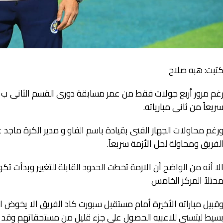
تبت: هبه صلاح
غم مرور أربع جولات فقط من عمر مسابقة دورى القسم الثانى ب الا
ريعاً من ثانى مبارياته.
رغم محاولات الجهاز الفنى بقيادة باسم الفاو و مدير الكرة ماجد ع
لفريق ومحاولة لحل الأزمة سريعاً.
لا أنه من الواضح أن الازمة تخطت الحدود القابلة للتغيير وبدأت 
حتلاً المركز الخامس
قبيل مباراته الأخيرة أمام مستقبل سبورت كاد الفريق الا يخوض المب
سيط ليتسنى للاعبيه الحصول على جزء قليل من مستحقاتهم وقد ك