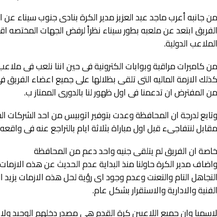
ن جانبه أعرب ماجد عبد العزيز مدير الكرة بنادى جنوب سيناء عن ا
لفريق ابتعد عن ملعبه بطور سيناء نظراً لرفض الجهات المختصه اقا
لملاعب الدولية.
ن كاميرات مراقبة وبوابات الكترونية فى حين اننا نلعب فى ملاعب 
ذلك الازمة الماليه التى تلقى بظلالها على جميع اعضاء الفريق ف
ن المفترض ان تدعمنا فى اول ظهور لنا بالدورى الممتاز ب.
تابع لدرجة ان المحافظة وعدت بتوفير اتوبيس من احد الشركات الس
قابل لنتفاجىء قبل اول مباراة بثلاثة ايام بالتراجع عنه فى واقعه
اصة ان الفريق لم يتلقى جنيه واحد دعم من المحافظة
اضاف مدير الكرة حاولنا منذ البداية عدم الحديث عن هذه الازمات 
لتجاهل التام والتعنت وعدم وجود اى رؤية لحل هذه الازمات يزيد الع
لفنية والادارية والاستقرار بشكل عام.
اسميا وان جميع اللاعبين كرة القدم هى مصدر دخلهم الوحيد ولا