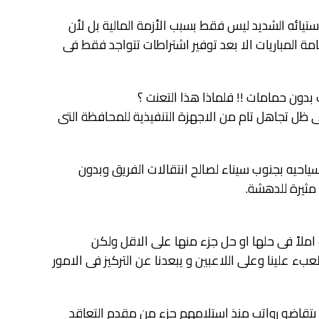
ستيائه الشديد ليس فقط بسبب الأزمة المالية بل لأن
مة المباريات الا بعد توفير اشتراطات تتواجد فقط فى
بدون حمامات !! فلماذا هذا التعنت ؟
ى ظل تجاهل تام من الاجهزة التنفيذية للمحافظة التى
ياحيه بجنوب سيناء لصالح انتقالات الفريق وبدون
 مثيرة للدهشة.
املاً فى حلها او حل جزء منها على الاقل ولكن
بء علينا وعلى اللاعبين و يبعدنا عن التركيز فى الامور
 يتقاضو رواتب منذ استلامهم جزء من مقدم التعاقد