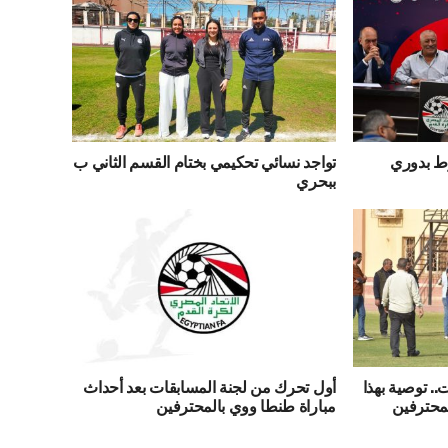
وط بدوري
تواجد نسائي تحكيمي بختام القسم الثاني ب
ببحري
. توصية بهذا
أول تحرك من لجنة المسابقات بعد أحداث
لمحترفين
مباراة طنطا ووي بالمحترفين