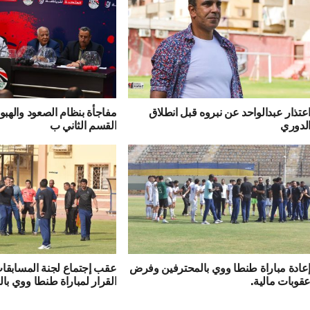
عتذار عبدالواحد عن نبروه قبل انطلاق
مفاجأة بنظام الصعود والهب
لدوري
القسم الثاني ب
عادة مباراة طنطا ووي بالمحترفين وفرض
عقب إجتماع لجنة المسابقات.
قوبات مالية.
القرار لمباراة طنطا ووي با