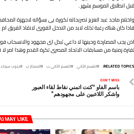
بل انطلاق الموسم بشهر .
اختتم ماجد عبد العزيز تصريحاته لكورة بى بسؤاله لاجهزة المحافظ
اذا كان هناك رغبة لذلك لابد من التدخل الفورى لانقاذ الفريق ام ا
ذن يجب المصارحة وحينها لا داعي لبذل اى مجهود والانسحاب فورا
فترة زمنية من مسابقات الاتحاد المصرى لكرة القدم وهذا امر لا
RELATED TOPICS
القسم الثاني
القسم الثاني ب
الممتاز ب
جنوب سيناء
DON'T MISS
باسم الفاو “كنت اتمني نقاط لقاء العبور
واشكر اللاعبين على مجهودهم”
U MAY LIKE