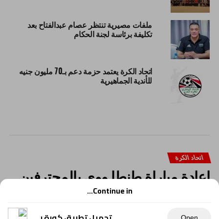
ملفات مصيرية تنتظر عصام عبدالفتاح بعد
تكليفة برئاسة لجنة الحكام
اتحاد الكرة يعتمد حزمة دعم بـ70 مليون جنيه
للأندية الجماهيرية
اتحاد الكرة
إعادة مباراة طنطا ووي بالمحترفين
وفرض عقوبات مالية.
Continue in...
تحميل تطبيق كورة بي
Open