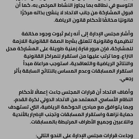
التوسع في نطاقه بما يجاوز النشاط المرخص به، كما أن
قبول المشاركة من جانب الاتحاد لا ينشئ بذاته مركزًا
قانونيًا مخالفًا لأحكام قانون الرياضة.
وأشار مجلس الإدارة إلى أنه رغم ثبوت وجود مخالفة
تنظيمية وقانونية تتعلق بشرط الصفة القانونية اللازمة
للمشاركة، فإن مرور فترة زمنية طويلة على المشاركة محل
النزاع، وما ترتب عليها من استقرار للمراكز القانونية
والنتائج الرياضية والتعاقدية، استوجب مراعاة مبدأ
استقرار المسابقات وعدم المساس بالنتائج السابقة بأثر
رجعي.
وأضاف الاتحاد أن قرارات المجلس جاءت إعمالًا لأحكام
النظام الأساسي المعتمد من الاتحاد الدولي لكرة القدم،
وبما يتوافق مع مبادئ الحوكمة الرياضية، التي تستهدف
حماية نزاهة واستقرار المسابقات وتجنب الإضرار بالأندية
واللاعبين وجميع الأطراف المرتبطة بالمسابقات.
وجاءت قرارات مجلس الإدارة على النحو التالي: