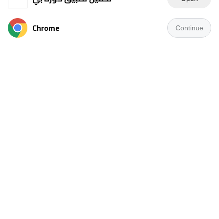
Chrome
Continue
قرر الاتحاد المصري لكرة القدم إعادة مباراة طنطا وفريق وي
بالجولة 30 بدوري المحترفين، وذلك بعد اجتماع لجنة مسابقات
القسم الثاني.
على أن تعاد المباراة يوم الثلاثاء المقبل الموافق 21 من شهر
ابريل الجاري، في تمام الثالثة مساءا، على ملعب نادي طنطا.