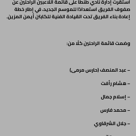
استقرت إدارة نادي طنطا على قائمة اللاعبين الراحلين عن
صفوف الفريق استعدادًا للموسم الجديد، في إطار خطة
إعادة بناء الفريق تحت القيادة الفنية للكابتن أيمن المزين.
وضمت قائمة الراحلين كلًا من:
– عبد المنصف (حارس مرمى)
– هشام رأفت
– إسلام جمال
– محمد فارس
– جلال الشرقاوي