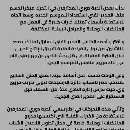
بدأت بعض أندية دوري المحترفين في التحرك مبكرًا لحسم
ملف المدير الفني استعدادًا للموسم الجديد، وسط اتجاه
للاستعانة بأسماء تمتلك خبرات كبيرة في العمل مع
المنتخبات الوطنية والمراحل السنية المختلفة.
و أقترب أحمد الكاس، المدير الفني السابق لمنتخب مصر
للناشئين، من تولي القيادة الفنية لفريق الإنتاج الحربي
خلال الفترة المقبلة، في ظل بحث النادي عن جهاز فني قادر
على بناء فريق منافس للموسم الجديد.
وفي الوقت نفسه، دخل أسامة نبيه، المدير الفني السابق
لمنتخب مصر للشباب، دائرة الترشيحات لتولي تدريب فريق
وي، حيث تدرس إدارة النادي عددًا من الأسماء قبل
الاستقرار على المدير الفني الجديد.
وتأتي هذه التحركات في إطار سعي أندية دوري المحترفين
للاستفادة من الخبرات الفنية التي اكتسبها مدربو
المنتخبات الوطنية، خاصة في مجال تطوير اللاعبين الشباب
وإعداد العناصر القادرة على صناعة الفارق داخل الملعب.