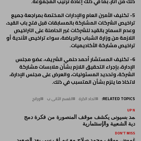
ذلك من آثار، بما في ذلك إعادة ترتيب المجموعة.
5- تكليف الأمين العام والإدارات المختصة بمراجعة جميع
تراخيص الشركات المشاركة بالمسابقات قبل فتح باب القيد،
وعدم السماح بالقيد للشركات غير الحاصلة على التراخيص
اللازمة من وزارة الشباب والرياضة، سواء تراخيص الأندية أو
تراخيص مشاركة الأكاديميات.
6- تكليف المستشار أحمد حلمي الشريف، عضو مجلس
الإدارة، بإجراء التحقيق اللازم بشأن ملابسات مشاركة
الشركة، وتحديد المسئوليات، والعرض على مجلس الإدارة،
لاتخاذ ما يلزم بشأن المتسبب في ذلك.
RELATED TOPICS:
اتحاد الكرة
القسم الثانى ب
اورانج
UP NEX
حمد بسيونى يكشف موقف المنصورة من فكرة دمج
لأندية الشعبية والإستثمارية
DON'T MISS
غموض موقف محمد صلاح مع تيم إف سي بعد الصعود