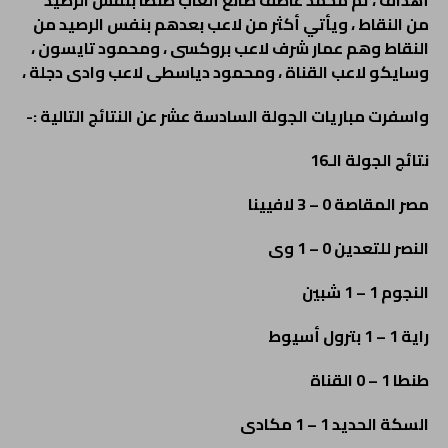
أهداف ، ثم محمد عاطف صانع ألعاب طنطا بنفس الرصيد
من النقاط ، ويأتي أكثر من لاعب بعدهم بنفس الرصيد من
النقاط وهم عمار شرف لاعب بروكسى ، ومحمود تايسون ،
وسايكو لاعب القناة ، ومحمود دياسطى لاعب وادى دجلة ،
واسفرت مباريات الجولة السادسة عشر عن النتائج التالية :-
نتائج الجولة الـ16
مصر المقاصة 0 – 3 لافيينا
النصر للتعدين 0 – 1 وى
النجوم 1 – 1 شبين
راية 1 – 1 بترول أسيوط
طنطا 1 – 0 القناة
السكة الحديد 1 – 1 مكادى