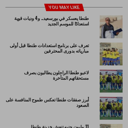
YOU MAY LIKE
طنطا يعسكر في بورسعيد.. و4 وديات قوية
استعدادًا للموسم الجديد
تعرف على برنامج استعدادات طنطا قبل أولى
مبارياته بدورى المحترفين
لاعبو طنطا الراحلون يطالبون بصرف
مستحقاتهم المتأخرة
أبرز صفقات طنطا تعكس طموح المنافسة على
الصعود
11 مليون جنيه تنعش خزينة طنطا