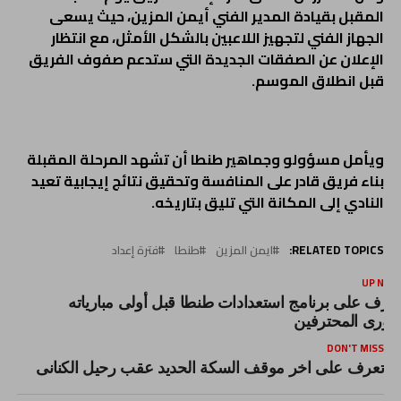
المقبل بقيادة المدير الفني أيمن المزين، حيث يسعى
الجهاز الفني لتجهيز اللاعبين بالشكل الأمثل، مع انتظار
الإعلان عن الصفقات الجديدة التي ستدعم صفوف الفريق
قبل انطلاق الموسم.
ويأمل مسؤولو وجماهير طنطا أن تشهد المرحلة المقبلة
بناء فريق قادر على المنافسة وتحقيق نتائج إيجابية تعيد
النادي إلى المكانة التي تليق بتاريخه.
RELATED TOPICS:
ايمن المزين
طنطا
فترة إعداد
UP NEX
عرف على برنامج استعدادات طنطا قبل أولى مبارياته
دورى المحترفين
DON'T MISS
تعرف على اخر موقف السكة الحديد عقب رحيل الكنانى