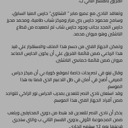
الفريق بالقسم الثاني ب.
وتعاقد النادي مع عمرو صابر ” الشناوي” حارس المنيا السابق،
وسامح محمود حارس بني مزار ومركز شباب طامية، ومحمد محرز
حارس المجد بجانب وجود حارس شاب تم تصعيده من قطاع
الناشئين وهو مروان محمد.
وتمكن الجهاز الفني من حسم هذا الملف والاستقرار علي قيد
هذا الرباعي ضمن قائمة الفريق علي أن يكون الحارس الصاعد
مروان ضمن قائمة خماسي الناشئين.
وقال نينو في تصريحات خاصة لموقع كورة بي أن مركز حراس.
المرمي أصبح في أمان في ظل التدعيم الذي قمنا به هذا
الموسم.
وقد استعان نادي النصر للتعدين بمدرب الحراس نور الزاكي للتواجد
ضمن أفراد الجهاز الفني هذا الموسم.
يذكر أن نادي النصر للتعدين قد هبط من دوري المحترفين ويلعب
ضمن المجموعة الأولي بدوري القسم الثاني ب والتي ستجري
قرعتها يوم 12 سبتمبر الجاري.