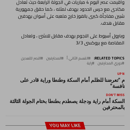
وأقيمت عصر اليوم 4 مباريات في الجولة الرابعة حيث تعادل
مكادى مع حرس الحدود بهدف لمثله ، كما حقق جمهورية
شبين مفاجأة كبرى بالفوز خارج ملعبه على أسوان بهدفين
مقابل هدف.
وبترول أسيوط على النجوم بهدف مقابل للاشئ ، وتعادل
المقاصة مع بروكسى 3/3
RELATED TOPICS:
القسم الثاني أ
المحترفين
النصر للتعدين
دوري المحترفين
راية
UP NEX
مام “تعرضنا للظلم أمام السكة وطنطا وراية قادر على
لمنافسة”
DON'T MISS
السكة أمام راية ودجلة يصطدم بطنطا بختام الجولة الثالثة
بالمحترفين
YOU MAY LIKE