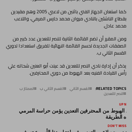
كما استعان الجهاز الفني باثنين من لاعبي 2005 وهم مقيدين
بقطاع الناشئين بالنادي مروان محمد حارس المرمي، واللاعب
محمد عادل.
ومن المقرر أن تضم القائمة الثانية للنصر للتعدين عدد كبير من
الصفقات الجديدة لحسم القائمة النهائية للفريق استعدادا لدوري
القسم الثاني ب.
يذكر أن إدارة نادي النصر للتعدين قد عينت أبو العنين شحاته علي
رأس القيادة الفنيه بعد الهبوط من دوري المحترفين.
RELATED TOPICS:
القسم الثاني
القسم الثاني ب
الممتاز ب
النصر للتعدين
UP NEX
عد الهبوط من المحترفين التعدين يؤمن حراسة المرمي
هذه الطريقة
DON'T MISS
نينو يضع لاعبي التعدين في اختيار هذا الأسبوع تعرف