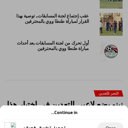
عقب إجتماع لجنة المسابقات.. توصية بهذا
القرار لمباراة طنطا ووي بالمحترفين
أول تحرك من لجنة المسابقات بعد أحداث
مباراة طنطا ووي بالمحترفين
النصر للتعدين
نينو يضع لاعبي التعدين في اختيار هذا
الأسبوع تعرف التفاصيل
Continue in...
كتب: خالد مصطفي