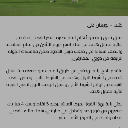
كتبت – نورهان على
حقق نادي راية فوزاً هام امام نظيره النصر للتعدين حيث فاز
بثنائية مقابل هدف في لقاء اقيم اليوم الاثنين في تمام السادسه
والنصف مساءًا علي ملعب حرس الحدود ضمن منافسات الجوله
الرابعه من دوري المحترفين.
وتقدم نادي رايه بهدفين عن طريق لاعبه عمرو جمعه حيث سجل
هدف في الشوط الاول وهدف في الشوط الثاني، وقلص التعدين
النتيجه في اواخر الشوط الثاني وسجل الهدف الاول لتصبح النتيجه
ثنائية مقابل هدف.
ليحتل راية بهذا الفوز المركز العاشر برصيد 5 نقاط ولعب 4 مباريات
جمعهم من فوز وحيد وتعادل في مباراتين، بينما يمتلك التعدين
نقطه واحدة في المركز الثامن عشر.