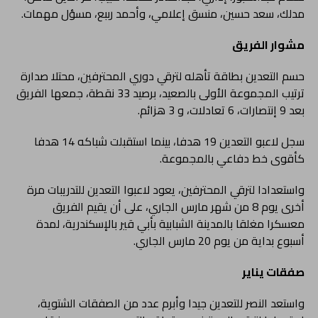
مدلك، سعد حسين، منسق إعلامي، وأحمد رببع، مسؤل مهمات.
مشوار الفريق
حسم التعدين بطاقة تأهله لترقي دوري المحترفين، محتلا صدارة
ترتيب المجموعة الأولى بالصعيد، برصيد 33 نقطة، جمعها الفريق
بعد 9 إنتصارات، 6 تعادلات، و 3 هزائم.
سجل لاعبو التعدين 19 هدفا، بينما استقبلت شباكه 14 هدفا
كأقوى خط دفاعي بالمجموعة.
واستعدادا لترقي المحترفين، يعود لاعبوا التعدين للتدريبات مرة
أخرى يوم 8 من شهر مارس الجاري، على أن يقيم الفريق
معسكرا مغلقا بالمدينة الشبابية بأبي قير بالإسكندرية، لمدة
أسبوع بداية من يوم 20 مارس الجاري.
صفقات يناير
واستعد النصر للتعدين جيدا وأبرم عدد من الصفقات الشتوية،