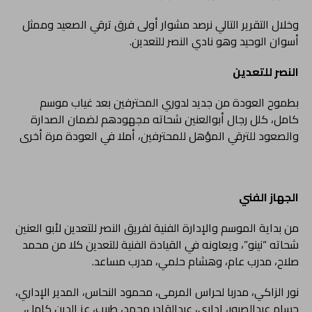
وخلال التقرير التالي نرصد مشوار أولى فرق ترقي الصعيد وممثل
أسوان الوحيد وهو نادي النصر للتعدين.
النصر للتعدين
بطموح العودة من جديد لدوري المحترفين بعد غياب موسم
كامل، كلل رجال أبوالعنين شحاته مجهودهم لضمان الصدارة
والصعود للترقي المؤهل للمحترفين، أملا في العودة مرة أخرى
الجهاز الفني
من بداية الموسم والإدارة الفنية لفريق النصر للتعدين لأبو العنين
شحاته “نينو”، ويعاونه في القيادة الفنية للتعدين كلا من محمد
صلاح، مدرب عام، وهشام حلمي، مدرب مساعد.
نور الزاكي، مدربا لحراس المرمى، محمود النحاس، المدير الإداري،
حسام عبدالصبور، إداري، عبدالقادر محمد، طبيب، عز الدين كامل،