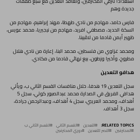
استعدادا لترقي المحترفين، وتعاقد التعدين مع سبع صفقات
جديدة وهم
فارس حامد، مهاجم من نادي طهطا، مهند إبراهيم، مهاجم من
السكة الحديد، مصطفي افريد، مهاجم من نيجيريا، محمد عويس،
ظهير أيمن قادما من لاڤيينا.
ومحمد غزاوي من فلسطين، محمد البنا، إعارة من نادي هلال
مطروح، وأخيرا وزطون، بيع نهائي قادما من مكادي.
هدافو التعدين
سجل التعدين 19 هدفا، خلال منافسات القسم الثاني ب، ويأتي
هدافي الفريق في الصدارة محمد عبدالصبور كوتي، سجل 5
أهداف، ومحمد العريبي، سجل 4 أهداف، وعبدالرحمن جرادة،
سجل 3 أهداف.
RELATED TOPICS:
التعدين
القسم الثاني
القسم الثاني ب
المحترفين
النصر للتعدين
دوري المحترفين