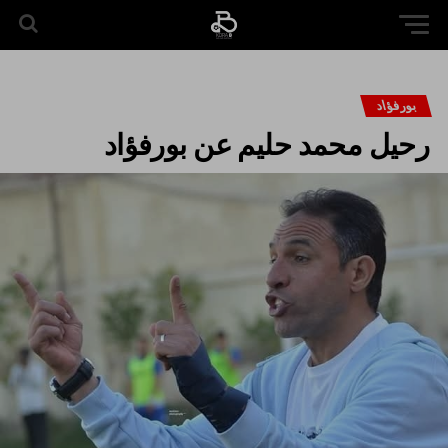
بورفؤاد
رحيل محمد حليم عن بورفؤاد