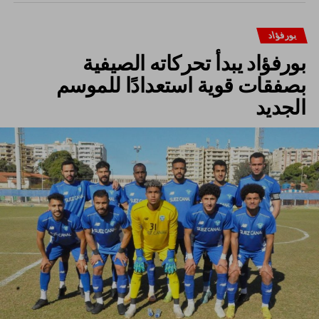
بورفؤاد
بورفؤاد يبدأ تحركاته الصيفية
بصفقات قوية استعدادًا للموسم
الجديد