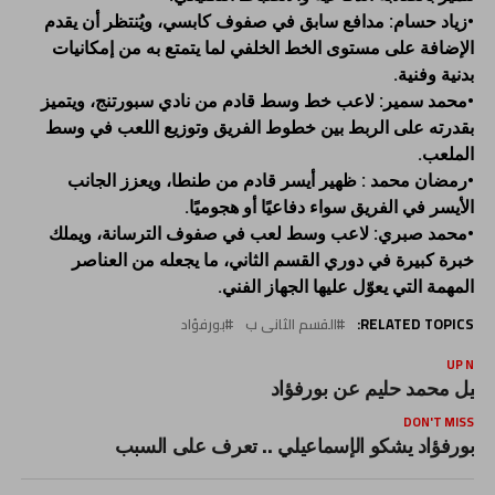
•زياد حسام: مدافع سابق في صفوف كابسي، ويُنتظر أن يقدم
الإضافة على مستوى الخط الخلفي لما يتمتع به من إمكانيات
بدنية وفنية.
•محمد سمير: لاعب خط وسط قادم من نادي سبورتنج، ويتميز
بقدرته على الربط بين خطوط الفريق وتوزيع اللعب في وسط
الملعب.
•رمضان محمد : ظهير أيسر قادم من طنطا، ويعزز الجانب
الأيسر في الفريق سواء دفاعيًا أو هجوميًا.
•محمد صبري: لاعب وسط لعب في صفوف الترسانة، ويملك
خبرة كبيرة في دوري القسم الثاني، ما يجعله من العناصر
المهمة التي يعوّل عليها الجهاز الفني.
RELATED TOPICS:
القسم الثانى ب
بورفؤاد
UP NEX
حيل محمد حليم عن بورفؤاد
DON'T MISS
بورفؤاد يشكو الإسماعيلي .. تعرف على السبب