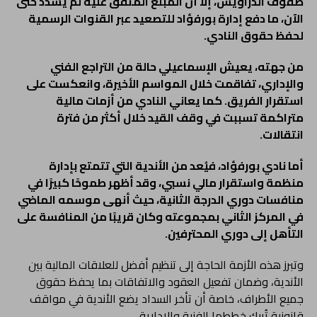
صفوف الدراويش، إلا أن المبلغ المتفق عليه لم يُسدَّد حتى
الآن، ما دفع إدارة بورفؤاد للتصعيد عبر القنوات الرسمية
لحفظ حقوق النادي.
من جهته، يعيش الإسماعيلي حالة من التراجع الفني
والإداري، تفاقمت خلال المواسم الأخيرة، وانعكست على
استقرار الفريق. كما يعاني النادي من أزمات مالية
متراكمة تسببت في وقف القيد خلال أكثر من فترة
انتقالات.
أما نادي بورفؤاد، فيُعد من الأندية التي تتمتع بإدارة
منظمة واستقرار مالي نسبي، وقد أظهر طموحًا كبيرًا في
منافسات دوري الدرجة الثانية، حيث أنهى موسمه الماضي
في المركز الثاني بمجموعته وكان قريبًا من المنافسة على
التأهل إلى دوري المحترفين.
وتبرز هذه الأزمة الحاجة إلى تنظيم أفضل للعلاقات المالية بين
الأندية، وضمان تفعيل العقود والاتفاقات بما يحفظ حقوق
جميع الأطراف، خاصة أن تأخر السداد يضع الأندية في مواقف
قانونية تُربك خططها الفنية والإدارية.