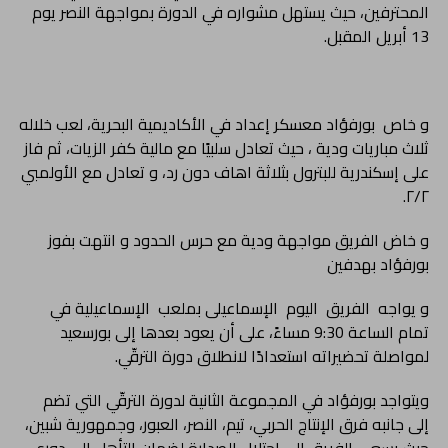
المحترفين، حيث يستهل مشواره في الدورة بمواجهة النصر يوم
13 أبريل المقبل.
و خاص بورفؤاد معسكر إعداد في الأكاديمية البحرية، لعب خلاله
ثلاث مباريات ودية ، حيث تعادل سلبيًا مع مالية كفر الزيات، ثم فاز
على إسكندرية للبترول بثلاثة اهاف دون رد، و تعادل مع الأولمبي
٢/٢.
و خاض الفريق مواجهة ودية مع حرس الحدود و انتهت بفوز
بورفؤاد بهدفين
و يواجه الفريق اليوم الإسماعيلى بملعب الإسماعيلية في
تمام الساعة 9:30 مساءً، على أن يعود بعدها إلى بورسعيد
لمواصلة تحضيراته استعدادًا لانطلاق دورة الترقّي.
ويتواجد بورفؤاد في المجموعة الثانية لدورة الترقّي التي تضم
إلى جانبه فرق الإنتاج الحربي، تيم، النصر، العبور، وجمهورية شبين،