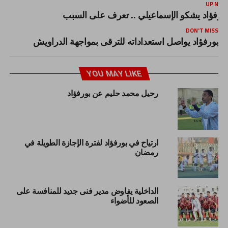
UP NEX
ورفؤاد يشكو الإسماعيلي .. تعرف على السبب
DON'T MISS
بورفؤاد يواصل استعداداته للترقى بمواجهة الدراويش
YOU MAY LIKE
رحيل محمد حليم عن بورفؤاد
ارتياح في بورفؤاد لفترة الإجازة الطويلة في
رمضان
الداخلية يفاوض مدير فنى جديد للمنافسة على
الصعود للأضواء