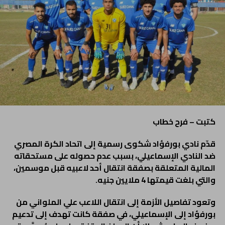
كتبت – فرح خطاب
قدّم نادي بورفؤاد شكوى رسمية إلى اتحاد الكرة المصري
ضد النادي الإسماعيلي، بسبب عدم حصوله على مستحقاته
المالية المتعلقة بصفقة انتقال أحد لاعبيه قبل موسمين،
والتي بلغت قيمتها 4 ملايين جنيه.
وتعود تفاصيل الأزمة إلى انتقال اللاعب علي الملواني من
بورفؤاد إلى الإسماعيلي، في صفقة كانت تهدف إلى تدعيم