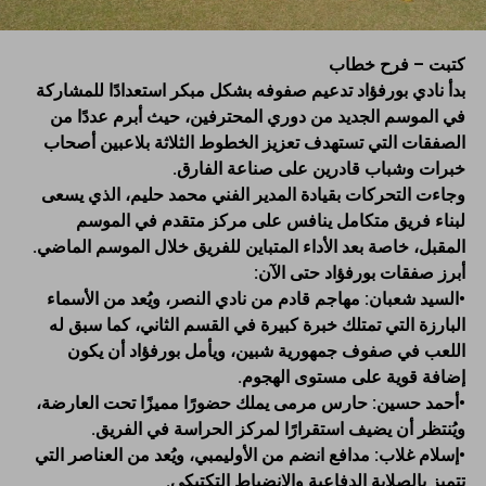
كتبت – فرح خطاب
بدأ نادي بورفؤاد تدعيم صفوفه بشكل مبكر استعدادًا للمشاركة
في الموسم الجديد من دوري المحترفين، حيث أبرم عددًا من
الصفقات التي تستهدف تعزيز الخطوط الثلاثة بلاعبين أصحاب
خبرات وشباب قادرين على صناعة الفارق.
وجاءت التحركات بقيادة المدير الفني محمد حليم، الذي يسعى
لبناء فريق متكامل ينافس على مركز متقدم في الموسم
المقبل، خاصة بعد الأداء المتباين للفريق خلال الموسم الماضي.
أبرز صفقات بورفؤاد حتى الآن:
•السيد شعبان: مهاجم قادم من نادي النصر، ويُعد من الأسماء
البارزة التي تمتلك خبرة كبيرة في القسم الثاني، كما سبق له
اللعب في صفوف جمهورية شبين، ويأمل بورفؤاد أن يكون
إضافة قوية على مستوى الهجوم.
•أحمد حسين: حارس مرمى يملك حضورًا مميزًا تحت العارضة،
ويُنتظر أن يضيف استقرارًا لمركز الحراسة في الفريق.
•إسلام غلاب: مدافع انضم من الأوليمبي، ويُعد من العناصر التي
تتميز بالصلابة الدفاعية والانضباط التكتيكي.