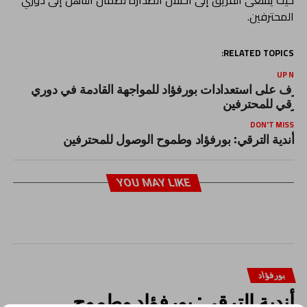
حيث يسعى الفريق إلى احتلال الصدارة لضمان التأهل إلى دوري
المحترفين.
RELATED TOPICS:
UP NEX
عرف على استعدادات بورفؤاد للمواجهة القادمة في دوري
لترقي للمحترفين
DON'T MISS
أندية الترقي: بورفؤاد وطموح الوصول للمحترفين
YOU MAY LIKE
بورفؤاد
أندية الترقي: بورفؤاد وطموح