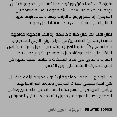
بفوزه 2-1، فيما حقق بورفؤاد فوزًا ثمينًا على جمهورية شبين
بهدف نظيف. خلقت هذه النتائج فجوة تنافسية واضحة بين
الفريقين، إذ تصدر بورفؤاد الترتيب برصيد 6 نقاط، يتبعه فريق
الإنتاج الحربي وفرق أخرى برصيد 4 نقاط لكل منهما.
يمثل لقاء الفريقين مباراة حاسمة، إذ ينتظر الجمهور مواجهة
مثيرة تجمع بين المتصدرين في صراع دوري الترقي للمحترفين،
فيما يسعى كلٌ منهما لتعزيز موقعه في جدول الترتيب. وتراهن
الأنظار على أداء بورفؤاد خلال المعسكر التدريبي؛ حيث يركز
المدرب والفريق على تعزيز التكتيكات واللياقة البدنية لتجهيز كل
لاعب للمعركة المقبلة على أرض الخصم.
من الواضح أن هذه المواجهة لن تكون مجرد مباراة عادية، بل
هي اختبار حقيقي لقدرات الفريقين ومرونة استراتيجياتهما،
ويأمل الفريقين أن تسفر هذه الإعدادات عن أداء مميز يعكس
الطموح الكبير للصعود في جدول ترتيب دوري الترقي للمحترفين.
RELATED TOPICS:
بورفؤاد
دوري الترقي