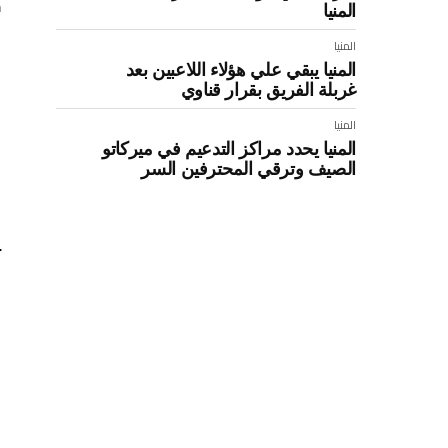
ح
المنيا
ا
المنيا
المنيا يبقي علي هؤلاء اللاعبين بعد
و
غربلة الفريق بقرار قناوي
ر
المنيا
المنيا يحدد مراكز التدعيم في ميركاتو
و
الصيف وترقي المحترفين السر
ق
و
ت
و
و
و
و