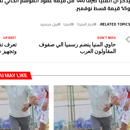
% قيمة قسط نوفمبر.
RELATED TOPICS
اخبار المنيا\
المنيا
نبيل محمود
UP NEXT
DON'T MISS
حاوي المنيا ينضم رسميا الي صفوف
تعرف تفا
المقاولون العرب
وتجهيز 
U MAY LIKE