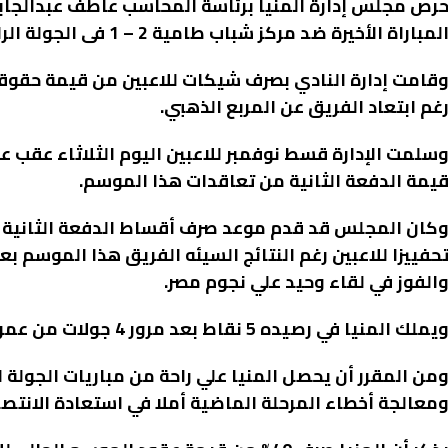
رص مجلس إدارة المنيا برئاسة المحاسب عاطف عبدالجابر
لمباراة الأخيرة ضد مركز شباب طامية 2 – 1 فى الجولة الرابعة بدورى القسم الثانى ” ب ” .
قامت إدارة النادي بصرف شيكات للاعبين من قيمة حقوقهم
غم ابتعاد الفريق عن المربع الذهبي.
سلمت الإدارة قسط نوفمبر للاعبين اليوم الثلاثاء عقب ع
يمة الدفعة الثانية من تعاقدات هذا الموسم.
كان المجلس قد قدم موعد صرف أقساط الدفعة الثانية ل
حفييزا للاعبين رغم النتائج السيئه الفريق هذا الموسم ب
الفوز في لقاء وحيد علي نجوم مصر.
يملك المنيا في رصيده 5 نقاط بعد مرور 4 جولات من عمر البطولة وفقد الفريق 7 نقاط حتي الآن.
من المقرر أن يحصل المنيا علي راحة من مباريات الجولة
معالجة أخطاء المرحلة الماضية أملا في استعادة الانتصا