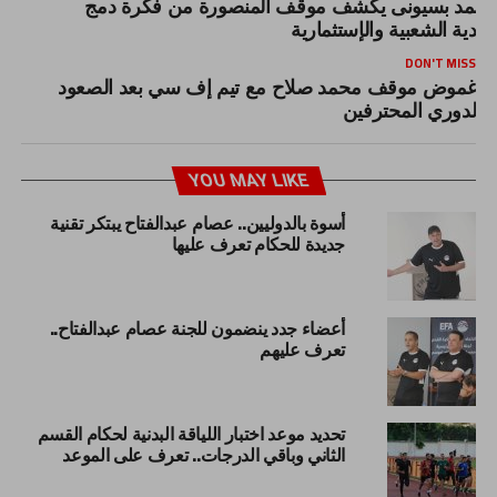
حمد بسيونى يكشف موقف المنصورة من فكرة دمج
لأندية الشعبية والإستثمارية
DON'T MISS
غموض موقف محمد صلاح مع تيم إف سي بعد الصعود
لدوري المحترفين
YOU MAY LIKE
أسوة بالدوليين.. عصام عبدالفتاح يبتكر تقنية
جديدة للحكام تعرف عليها
أعضاء جدد ينضمون للجنة عصام عبدالفتاح..
تعرف عليهم
تحديد موعد اختبار اللياقة البدنية لحكام القسم
الثاني وباقي الدرجات.. تعرف على الموعد