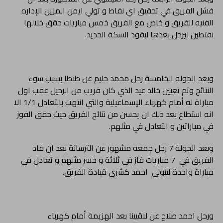
فشل الفريق في تحقيق اي نقاط و تولي ايمن المزين الإداره
الفنيه للفريق و خاض مع الفريق خمس مباريات حقق خلالها
نقتطين ليرحل بعدها ليقود السكة الحديد.
وبعد الجولة الخامسة رحل محمد حليم عن طنطا بسبب سوء
النتائج وتم تعيين خالد عيد الذي كان قريب من الرحيل عقب اول
مباراة له أمام كهرباء الإسماعيلية والتي انتهت بالتعادل 1/1 الا
انه استطاع بعد ذلك ان يحسن من نتائج الفريق حيث حقق الفوز
في مباراتين و التعادل في مثلهم.
وبعد الجولة 7 رحل جمعه مشهور عن الترسانة بعد ان قاد
الفريق في 7 مباريات فاز في ثلاثة و خسر مثلهم و تعادل في
مباراة واحدة ليتولي احمد كشري قيادة الفريق.
ورحل احمد صلاح عن لاڤيينا بعد الهزيمة أمام كهرباء