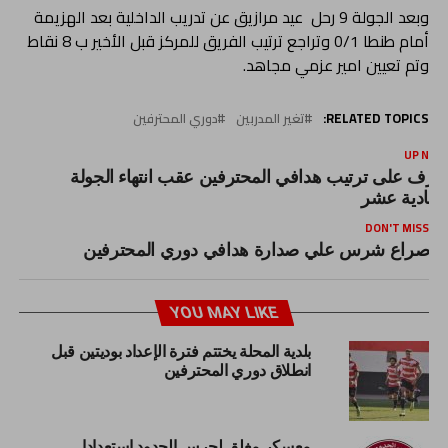
وبعد الجولة 9 رحل عيد مرازيق عن تدريب الداخلية بعد الهزيمة
أمام طنطا 0/1 وتراجع ترتيب الفريق للمركز قبل الأخير ب 8 نقاط
وتم تعيين امير عزمي مجاهد.
RELATED TOPICS:
تغير المدربين
دوري المحترفين
UP NEX
عرف على ترتيب هدافي المحترفين عقب انتهاء الجولة
لحادية عشر
DON'T MISS
صراع شرس علي صدارة هدافي دوري المحترفين
YOU MAY LIKE
بلدية المحلة يختتم فترة الإعداد بوديتين قبل
انطلاق دوري المحترفين
معسكر مغلق لحرس الحدود استعدادا