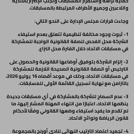
حماية نزاهة واستقرار المسابقات وتجنب الإضرار بالأندية
واللاعبين وجميع الأطراف المرتبطة بالمسابقات.
وجاءت قرارات مجلس الإدارة على النحو التالي:
1- ثبوت وجود مخالفة تنظيمية تتعلق بعدم استيفاء
الشركة محل الفحص للصفة القانونية الواجبة للمشاركة
في مسابقات الاتحاد خلال الفترة محل النزاع.
2- إلزام الشركة بتوفيق أوضاعها القانونية والحصول على
الترخيص أو الصفة القانونية الصحيحة اللازمة للمشاركة
في مسابقات الاتحاد، وذلك في موعد أقصاه 16 يوليو 2026،
بالتزامن مع نهاية تسجيل القائمة الأولى للمسابقات.
3- عدم السماح للشركة بالمشاركة في أي مسابقات جديدة
ينظمها الاتحاد، اعتبارًا من انتهاء المهلة المشار إليها، ما
لم تقدم ما يفيد استيفاء وضعها القانوني وفقًا لأحكام
قانون الرياضة ولوائح الاتحاد.
4- تجميد اعتماد الترتيب النهائي لنادي أورنج بالمجموعة