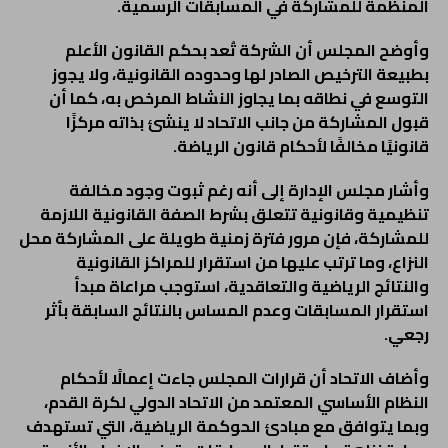
المنظمة للمشاركة في المسابقات الرسمية.
وأوضح المجلس أن الشركة تُعد بحكم القانون الأعلم
بطبيعة الترخيص الصادر لها وحدوده القانونية، ولا يجوز
التوسع في نطاقه بما يجاوز النشاط المرخص به، كما أن
قبول المشاركة من جانب الاتحاد لا ينشئ بذاته مركزًا
قانونيًا مخالفًا لأحكام قانون الرياضة.
وأشار مجلس الإدارة إلى أنه رغم ثبوت وجود مخالفة
تنظيمية وقانونية تتعلق بشرط الصفة القانونية اللازمة
للمشاركة، فإن مرور فترة زمنية طويلة على المشاركة محل
النزاع، وما ترتب عليها من استقرار للمراكز القانونية
والنتائج الرياضية والتعاقدية، استوجب مراعاة مبدأ
استقرار المسابقات وعدم المساس بالنتائج السابقة بأثر
رجعي.
وأضاف الاتحاد أن قرارات المجلس جاءت إعمالًا لأحكام
النظام الأساسي المعتمد من الاتحاد الدولي لكرة القدم،
وبما يتوافق مع مبادئ الحوكمة الرياضية، التي تستهدف