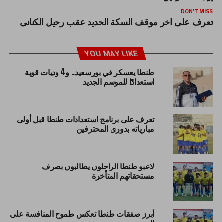
DON'T MISS
تعرف على اخر موقف السكة الحديد عقب رحيل الكنانى
YOU MAY LIKE
طنطا يعسكر في بورسعيد.. و4 وديات قوية
استعدادًا للموسم الجديد
تعرف على برنامج استعدادات طنطا قبل أولى
مبارياته بدورى المحترفين
لاعبو طنطا الراحلون يطالبون بصرف
مستحقاتهم المتأخرة
أبرز صفقات طنطا تعكس طموح المنافسة على