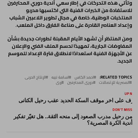
وتأتي هذه التحركات في إطار سعي أندية دوري المحترفين
للاستفادة من الخبرات الفنية التي اكتسبها مدربو
المنتخبات الوطنية، خاصة في مجال تطوير اللاعبين الشباب
وإعداد العناصر القادرة على صناعة الفارق داخل الملعب.
ومن المنتظر أن تشهد الأيام المقبلة تطورات جديدة بشأن
المفاوضات الجارية، تمهيدًا لحسم الملف الفني والإعلان
عن الأجهزة الفنية استعدادًا لانطلاق فترة الإعداد للموسم
الجديد.
RELATED TOPICS:
احمد الكاس
اسامة نبيه
الإنتاج الحربى
المصرية للإتصالات
دورى المحترفين
وى
UP NEX
عرف على اخر موقف السكة الحديد عقب رحيل الكنانى
DON'T MISS
من رحيل مدرب الصعود إلى منحه الثقة.. هل تغيّر تفكير
أندية الكرة المصرية؟