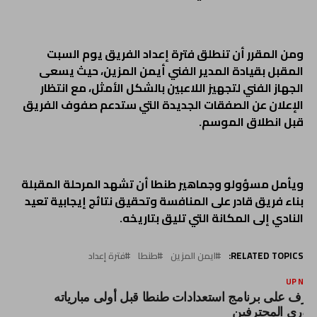
ومن المقرر أن تنطلق فترة إعداد الفريق يوم السبت
المقبل بقيادة المدير الفني أيمن المزين، حيث يسعى
الجهاز الفني لتجهيز اللاعبين بالشكل الأمثل، مع انتظار
الإعلان عن الصفقات الجديدة التي ستدعم صفوف الفريق
قبل انطلاق الموسم.
ويأمل مسؤولو وجماهير طنطا أن تشهد المرحلة المقبلة
بناء فريق قادر على المنافسة وتحقيق نتائج إيجابية تعيد
النادي إلى المكانة التي تليق بتاريخه.
RELATED TOPICS:
ايمن المزين
طنطا
فترة إعداد
UP NEX
عرف على برنامج استعدادات طنطا قبل أولى مبارياته
دورى المحترفين