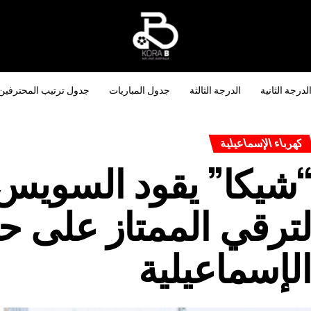
لدرجة الثانية
الدرجة الثالثة
جدول المباريات
جدول ترتيب المحترفين
كهرباء الإسماعيلية
شيكا” يقود السويس ل
ترقي الممتاز على ح
لإسماعيلية