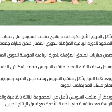
أهل الفريق الأول لكرة القدم بنادي منتخب السويس على حساب
لصعود للدورة الرباعية المؤهلة للدوري الممتاز، ضمن مباراة جمعت 
من مباريات الملحق المؤهلة للدورة الرباعية المؤهلة للدوري المم
سجل هدف اللقاء الوحيد لمنتخب السويس محمد شيكا في الدقيقة 2 من عمر الشوط الأ
بعد هذا الفوز يتأهل منتخب السويس رفقة حرس الحدود وسبورتينج، و
قام مساء الغد بملعب الجونة.
يذكر أن منتخب السويس تأهل عن المجموعة الثالثة بالقاهرة والق
لرابعة بعد منافسة حتى الجولة الأخيرة مع فريق الإنتاج الحربي.