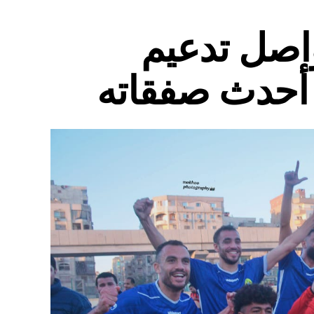
واصل تدعيم
أحدث صفقاته