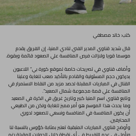
كتب: خالد مصطفي
قال شديد قناوي المدير الفني لنادي المنيا، إن الفريق يقدم
موسما قويا ولازالت فرص المنافسة علي الصعود قائمة وبقوة.
وأضاف قناوي في تصريحات خاصة لموقع كورة بي” اللاعبون
يدركون حجم المسئولية والقادم بالتأكيد صعب للغاية وعلينا
القتال في المباريات المقبلة لحصد مزيد من النقاط الاستمرار في
المنافسة علي قمة مجموعة شمال الصعيد”.
وتابع قناوي اسم المنيا كبير وتاريخ غريق في الكرة في الصعيد
وما يحدث هذا الموسم هو أمر مميز للغاية ولكن من الطبيعي
أن يكون المنافسة في المنافسة ونسعي للصعود لدوري
المحترفين.
وأوضح قناوي المباريات المتبقية تعتبر بمثابة كؤوس بالنسبة لنا
ونأمل في عدم التفريط في أي نقطة خلال الجولات المقبلة رغم