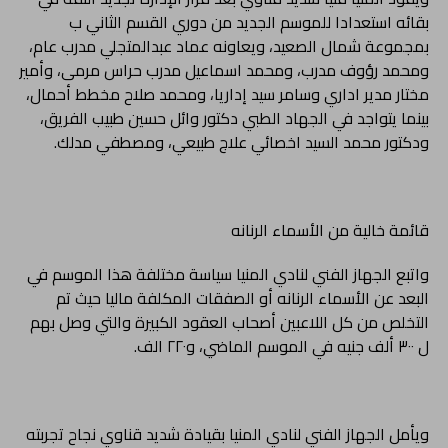
بقائه استعدادا للموسم الجديد من دوري القسم الثاني ب
بمجموعة شمال الصعيد، ويعاونه عماد عبدالمتجلي مدرب عام،
ومحمد رؤوف مدرب، ومحمد اسماعيل مدرب حراس مرمى، وأمير
مختار مدير اداري وسامر سيد إداريا، ومحمد صلاح مخطط أحمال،
بينما يتواجد في الجهاد الطبي دكتور وائل حسين طبيب الفريق،
ودكتور محمد السيد اخصائي علاج طبيعي، ومصطفي مدلك.
قائمة خالية من الأسماء الرنانه
واتبع الجهاز الفني لنادي المنيا سياسة مختلفة هذا الموسم في
البعد عن الأسماء الرنانه أو الصفقات المكلفة ماليا حيث تم
التخلص من كل اللاعبين أصحاب العقود الكبيرة والتي وصل بهم
ل ٣٠٠ ألف جنيه في الموسم الماضي، و٢٢٠ الف.
ويأمل الجهاز الفني لنادي المنيا بقيادة شديد قناوي نجاح تجربته