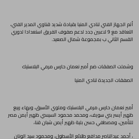
أتم الجهاز الفني لنادي المنيا بقيادة شديد قناوي المدير الفني،
التعاقد مع 9 لاعبين جدد لدعم صفوف الفريق استعدادا لدوري
القسم الثاني ب بمجموعة شمال الصعيد.
وشملت الصفقات ضم أمير نعمان حارس مرمي البلاستيك
الصفقات الجديدة لنادي المنيا
أمير نعمان حارس مرمي البلاستيك وملوي الأسبق، وبهاء ربيع
ظهير أيسر بني سويف، ومحمد محمود السيسي ظهير أيمن مصر
للتأمين، ومصطفي حسن بلية ظهير أيمن شبان قنا،
، أحمد عبدالناصر مدافع طلائع الأسطول، ومحمود سيد الونان