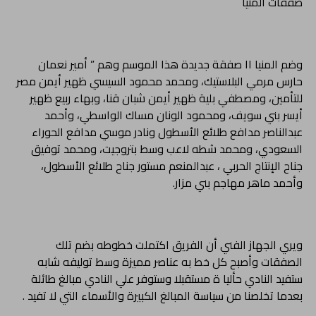
صفقات المنيا
وضم المنيا ١١ صفقة جديدة هذا الموسم وهم ” أمير نعمان
حارس مرمي البلاستيك، ومحمد محمود السيسي ظهير أيمن مصر
للتأمين، ومصطفي بلية ظهير أيمن شبان قنا، وبهاء ربيع ظهير
أيسر بني سويف، ومحمود الونان مساك الواسطي، وأحمد
عبدالناصر مدافع طلائع الأسطول ونادر موسي مدافع الحوراء
السعودي، ومحمد شطه لاعب وسط بتروجيت، ومحمد توفيق
جناح الإنتاج الحربي ، عبدالمنعم مستور جناح طلائع الأسطول،
وأحمد ماهر مهاجم بني مزار.
ويري الجهاز الفني أن الفريق اكتملت خطوطه بضم تلك
الصفقات وأصبح كل خط به عناصر مميزة وسط توليفه شابه
ستفيد النادي حأليا ة مستقبلا وستوفر علي النادي مبالغ طائلة
بعدما تخلصنا من سياسة المبالغ الكبيرة والأسماء التي لا تفيد .