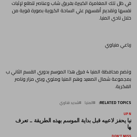
في ظل تلك المغامرة الكبيرة بفريق شاب وعناصر تتطلع لإثبات
نفسها وتقديم أنفسهم علي الساحة الكروية بصورة قوية من
خلال نادي المنيا.
رباعي منياوي
وتضم محافظة المنيا 4 فرق هذا الموسم بدوري القسم الثاني ب
بمجموعة شمال الصعيد وهم المنيا وملوي وبني مزار وناصر
الفكرية.
RELATED TOPICS:
المنيا
شديد قناوي
UP NEX
لمنيا يحفز لاعبيه قبل بداية الموسم بهذه الطريقة .. تعرف
ليها
DON'T MISS