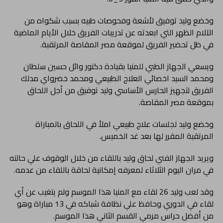
وخضع وليد توفيق لأشعة وفحوصات طبيه بسبب شكواه من
الآلام الظهر التي ابعدته عن تدريبات الفريق خلال الأيام الماضية
في ظل تحضير الفريق لموقعة مصر المقاصة المرتقبة.
ويسعي الجهاز الطبي للمنيا بقيادة دكتور وائل حسين سلطان
ومحمد السيد اخصائي العلاج الطبيعي ومحمد خضرواي مدلك
الفريق لتجهيز الحارس الأساسي وليد توفيق من أجل اللحاق
بموقعة مصر المقاصة.
وخضع وليد لجلسات علاج طبيعي املأ في اللحاق بالمباراة
المرتقبة المقرر لها بعد غد الخميس.
ويريد الجهاز الفني لحاق وليد باللقاء من خلال الوقوف علي حالته
في مران اليوم الثلاثاء لمعرفه إمكانية لحاقة باللقاء من عدمه.
وقد لعب وليد 26 لقاء مع المنيا هذا الموسم ولم يتغيب عن أي
لقاء في الدوري وحافظ علي نظافة شباكه في 13 مباراة وهو
من أفضل حراس مرمي القسم الثاني هذا الموسم.