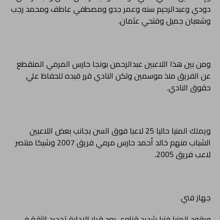
دودي وعبدالرحيم سنه وعمر جدو ومصطفي عاطف ومحمد رجب
وشعبان جميل وفتحي عثمان.
ومن بين هذا اللاعبين عبدالرحمن بونجا حارس المرمي المنقطع
عن الفريق منذ موسمين ولكن النادي قرر قيده للحفاظ علي
حقوق النادي.
ويملك المنيا حاليا 25 لاعبا فوق السن بجانب بعض اللاعبين
الشباب منهم خالد أحمد حارس مرمي فريق 2007 وشيكا منتصر
لاعب فريق 2005.
جهاز فني
ويقود المنيا فنيا شديد قناوي بعد قرار الإدارة تجديد الثقة في