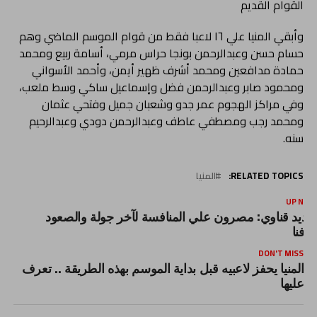
القوام القديم
وأبقي المنيا علي ١٦ لاعبا فقط من قوام الموسم الماضي وهم
حسام حسن وعبدالرحمن بونجا حراس مرمي، أسامة ربيع ومحمد
حمادة مدافعين ومحمد أشرف ظهير أيمن، وأحمد الأسواني
ومحمود صابر وعبدالرحمن فضل وإسماعيل ساكي وسط ملعب،
وفي مراكز الهجوم عمر جدو وشعبان جميل وفتحي عثمان
ومحمد رجب ومصطفي عاطف وعبدالرحمن دودي وعبدالرحيم
سنه.
RELATED TOPICS:
المنيا
UP NEX
ديد قناوي: مصرون علي المنافسة لآخر جولة والصعود
دفنا
DON'T MISS
المنيا يحفز لاعبيه قبل بداية الموسم بهذه الطريقة .. تعرف
عليها