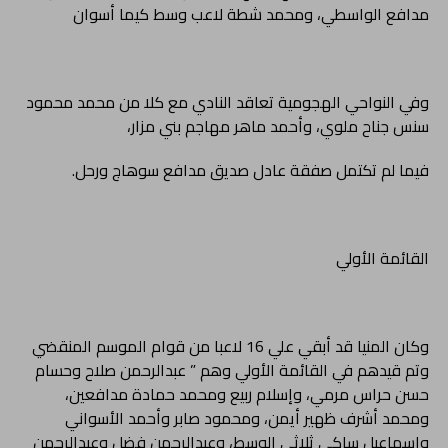
مدافع الواسطي، ومحمد شطة لاعب وسط كيما أسوان
وفي النواحي الهجومية تعاقد النادي مع كلا من محمد محمود
سنس جناح ملوي، وأحمد ماهر مهاجم بني مزار،
فيما لم تكتمل صفقة عادل صديق مدافع سوهاج ورحل.
القائمة الأولي
وكان المنيا قد أبقي علي 16 لاعبا من قوام الموسم المنقضي
وتم قيدهم في القائمة الأولي وهم ” عبدالرحمن صلاح وحسام
حسن حراس مرمي، وإسلام ربيع ومحمد حمادة مدافعين،
ومحمد أشرف ظهير أيمن، ومحمود صابر وأحمد الأسواني
وإسماعيل ساكي ثلاثي الوسط، وعبدالرحمن فضل وعبدالرحمن