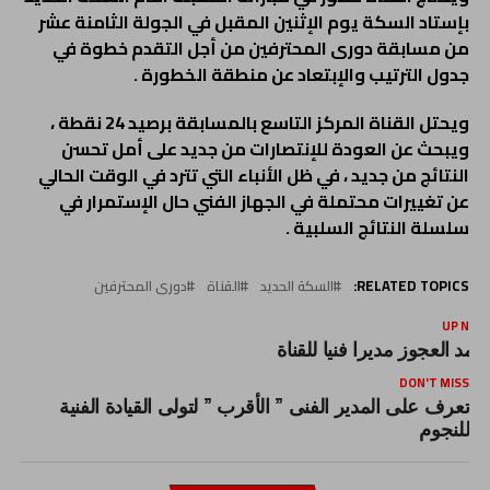
بإستاد السكة يوم الإثنين المقبل في الجولة الثامنة عشر
من مسابقة دورى المحترفين من أجل التقدم خطوة في
جدول الترتيب والإبتعاد عن منطقة الخطورة .
ويحتل القناة المركز التاسع بالمسابقة برصيد 24 نقطة ،
ويبحث عن العودة للإنتصارات من جديد على أمل تحسن
النتائج من جديد ، في ظل الأنباء التي تترد في الوقت الحالي
عن تغييرات محتملة في الجهاز الفني حال الإستمرار في
سلسلة النتائج السلبية .
RELATED TOPICS:
السكة الحديد
القناة
دورى المحترفين
UP NEX
حمد العجوز مديرا فنيا للقناة
DON'T MISS
تعرف على المدير الفنى ” الأقرب ” لتولى القيادة الفنية
للنجوم