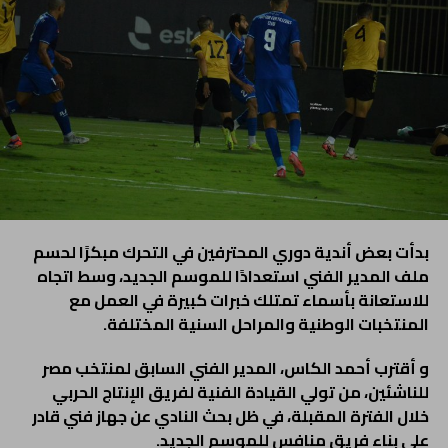
بدأت بعض أندية دوري المحترفين في التحرك مبكرًا لحسم
ملف المدير الفني استعدادًا للموسم الجديد، وسط اتجاه
للاستعانة بأسماء تمتلك خبرات كبيرة في العمل مع
المنتخبات الوطنية والمراحل السنية المختلفة.
و أقترب أحمد الكاس، المدير الفني السابق لمنتخب مصر
للناشئين، من تولي القيادة الفنية لفريق الإنتاج الحربي
خلال الفترة المقبلة، في ظل بحث النادي عن جهاز فني قادر
على بناء فريق منافس للموسم الجديد.