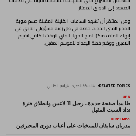
استكمال المشروع الذي يستهدف المنافسة بقوة على بطاقات
الصعود إلى الدوري الممتاز.
ومن المنتظر أن تشهد الساعات القليلة المقبلة حسم هوية
المدير الفني الجديد، خاصة في ظل رغبة مسؤولي النادي في
إنهاء الملف مبكرًا لمنح الجهاز الفني الوقت الكافي لتقييم
اللاعبين ووضع خطة الإعداد للموسم المقبل.
RELATED TOPICS:
السكة الحديد
ياسر الكناني
UP NEX
طنطا يبدأ صفحة جديدة.. رحيل 11 لاعبين وانطلاق فترة
لإعداد السبت المقبل
DON'T MISS
مدربان سابقان للمنتخبات على أعتاب دورى المحترفين