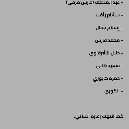
– عبد المنصف (حارس مرمى)
– هشام رأفت
– إسلام جمال
– محمد فارس
– جلال الشرقاوي
– سعيد هاني
– حمزة كابوري
– الكوري
كما انتهت إعارة الثلاثي: