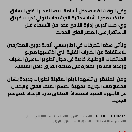
وفي الوقت نفسه، دخل أسامة نبيه، المدير الفني السابق
لمنتخب مصر للشباب، دائرة الترشيحات لتولي تدريب فريق
وي، حيث تدرس إدارة النادي عددًا من الأسماء قبل
الاستقرار على المدير الفني الجديد.
وتأتي هذه التحركات في إطار سعي أندية دوري المحترفين
للاستفادة من الخبرات الفنية التي اكتسبها مدربو
المنتخبات الوطنية، خاصة في مجال تطوير اللاعبين الشباب
وإعداد العناصر القادرة على صناعة الفارق داخل الملعب.
ومن المنتظر أن تشهد الأيام المقبلة تطورات جديدة بشأن
المفاوضات الجارية، تمهيدًا لحسم الملف الفني والإعلان
عن الأجهزة الفنية استعدادًا لانطلاق فترة الإعداد للموسم
الجديد.
RELATED TOPICS:
احمد الكاس
اسامة نبيه
الإنتاج الحربى
المصرية للإتصالات
دورى المحترفين
وى
UP NEX