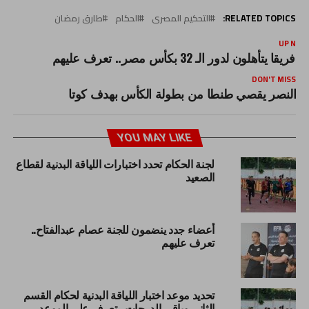
RELATED TOPICS:
التحكيم المصرى
الحكام
طارق رمضان
UP NEX
ريقا يتأهلون لدور الـ 32 بكأس مصر.. تعرف عليهم
DON'T MISS
النصر يقصي طنطا من بطولة الكأس بهدف كوتا
YOU MAY LIKE
لجنة الحكام تحدد اختبارات اللياقة البدنية لقطاع
الصعيد
أعضاء جدد ينضمون للجنة عصام عبدالفتاح..
تعرف عليهم
تحديد موعد اختبار اللياقة البدنية لحكام القسم
الثاني وباقي الدرجات.. تعرف على الموعد