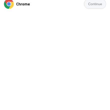
Chrome
Continue
تستعد إدارة نادي قرية عامر للتقدم بشكوى رسمية ضد اللاعب
أحمد يوسف إلى الاتحاد المصري لكرة القدم، غدًا، على خلفية
الأزمة التي نشبت بين الطرفين خلال فترة الانتقالات الصيفية
الحالية.