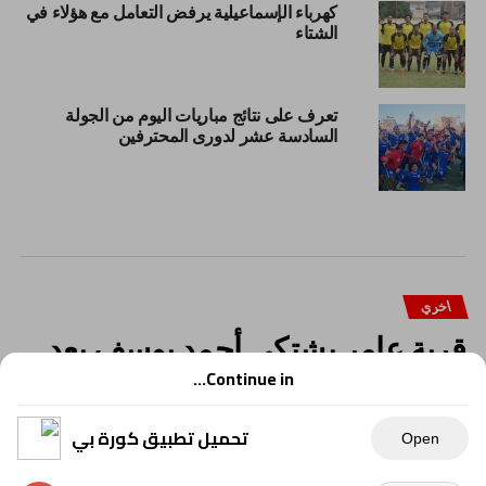
كهرباء الإسماعيلية يرفض التعامل مع هؤلاء في
الشتاء
تعرف على نتائج مباريات اليوم من الجولة
السادسة عشر لدورى المحترفين
اخري
قرية عامر يشتكي أحمد يوسف بعد
حصوله على مقدم التعاقد واختفائه
Continue in...
تحميل تطبيق كورة بي
Open