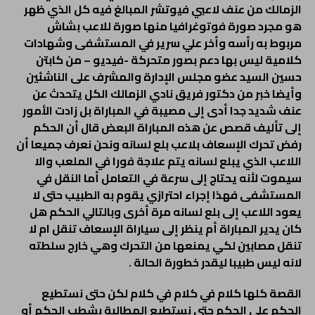
الزمالك من عنف لاعبي فيوتشر المبالغ فيه كل الذي ظهر
هو مجرد صورة فوتوغرافيا منها صورة للاعب بشاش
مربوط به رأسه وأخر علي سرير في المستشفى وشهادات
كلامية ليس بها دعم بصور متحركة -فيديو – من كابتن
حسين السيد عضو مجلس الإدارة والمشرف على الناشئين
وأيضا خبر من دكتور فريق نادي الزمالك الكل يتحدث عن
عنف شديد جدا أدى إلى مصيبة في المباراة بل زادت الأمور
إلى تأليف قصص عن هذه المباراة البعض قال أن الحكم
رفض تحرك الإسعاف بلاعب بلع لسانه ونحن نعرف جميعا أن
اللاعب الذي يبلع لسانه يتم علاجة فورا في الملعب والا
سيموت لأنه يحتاج إلى سرعة في التعامل أما النقل في
المستشفى فهذا إجراء احترازي يقوم به الطبيب حتى لا
يعود اللاعب إلى بلع لسانه مرة أخرى وبالتالي الحكم هل
كان يدير المباراة أم ينظر إلى سياراة الإسعاف تنقل ام لا
تنقل مصابين لكي يمنعها من التحرك وهي خارج سلطته
لانه ليس طبيبا ليقدر خطورة الحالة .
القصة كلها كلام في كلام في كلام لكن حتى نستطيع
الحكم على الحكم حتى نستطيع المطالبة بشطب الحكم أو