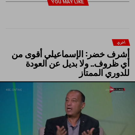
YOU MAY LIKE
اخري
أشرف خضر: الإسماعيلي أقوى من
أي ظروف.. ولا بديل عن العودة
للدوري الممتاز