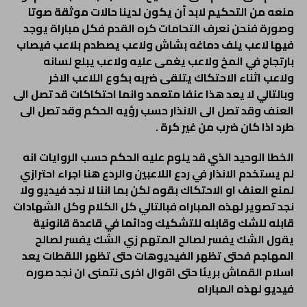
منعه من التحكيم لابد أن يكون لدينا حالات موثقة صوتا
وصورة فنحن نعرف التحامات كره القدم فكل مباراة يوجد
فيها لاعب يلف دماغه بشاش ولاعب يصطدم بلاعب فيصاب
بارتجاج في المخ ولاعب يغمى عليه ولاعب يبلع لسانه
ولاعب اثناء الاحتكاك يتلقى ضربه بكوع اللاعب الاخر
وبالتالي لا يعد هذا عنفا متعمد وانما احتكاكات قد تصل الى
العنف وقد تصل الى الانذار حسب رؤيه الحكم وقد تصل الى
طرد اذا كان ضرب من غير كرة .
الخطا الوحيد الذي قد يلوم عليه الحكم حسب الروايات انه
لم يستخدم الانذار في ردع اللاعبين والردع هنا اجراء احترازي
لمنع العنف او الاحتكاك بقوه لكن بما اننا لا نجد فيديو ولا
نجد تصوير لهذه المباراه فبالتالي كل الكلام وكل الشهادات
قابله للشك وقابله للتشكيك ودائما في قاعدة قانونية
يقول الشك يفسر لصالح المتهم زي الشك يفسر لصالح
المهاجم فحتى تظهر الفيديوهات حتى تظهر اللقطات يعد
اسلام القماش بريئا حتى اقوال اخرى نتمنى ان نجد صوره
فيديو لهذه المباراه