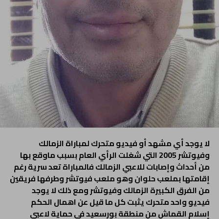
لا يوجد أي مشهد أو فيديو متحرك لمباراة الزمالك
وفيوتشر 2005 التي شغلت الرأي العام بسبب ماوقع بها
من أحداث وإصابات للاعبي الزمالك فالمباراة تعد سرية رغم
إقامتها بملعب حلوان وهو ملعب فيوتشر وطرفها فريقين
من الفرق الكبيرة الزمالك وفيوتشر ومع ذلك لا يوجد
فيديو واحد متحرك يثبت كل ما قيل عن اهمال الحكم
إسلام القماش من منطقة بورسعيد في حماية لاعبي