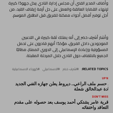
وأضاف المدير الفني أن مجلس إدارة النادي يبذل جهودًا كبيرة
لإنهاء القضايا العالقة والعمل على حل أزمة إيقاف القيد، من
أجل توفير أفضل أجواء ممكنة للفريق قبل انطلاق الموسم.
وأشار أشرف خضر إلى أنه يمتلك ثقة كبيرة في اللاعبين
الموجودين داخل الفريق، مؤكدًا أنهم قادرون على تحمل
المسؤولية وإعادة الإسماعيلي إلى الدوري الممتاز، مطالبًا
الجميع بالالتفاف حول النادي خلال المرحلة المقبلة.
RELATED TOPICS:
اشرف خضر
الاسماعيلي
كهرباء الاسماعيلية
UP NEX
عد حسم ملف الراعي.. ديروط يعلن جهازه الفني الجديد
قيادة عبدالخالق شعلة
DON'T MISS
قرية عامر يشتكي أحمد يوسف بعد حصوله على مقدم
التعاقد واختفائه