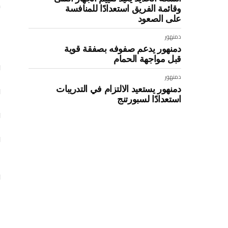
م
وقائمة الفريق استعدادًا للمنافسة
على الصعود
ا
دمنهور
ا
دمنهور يدعم صفوفه بصفقة قوية
قبل مواجهة الحمام
و
دمنهور
دمنهور يستعيد الالتزام في التدريبات
و
استعدادًا لسبورتنج
و
ن
و
: