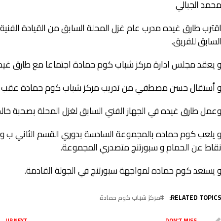
حمد الجبالي
قترب طارق غيده مدرب عام غزل المحلة السابق من القيادة الفن
لسابق للفريق.
 يعقد مجلس ادارة مركز شباب كوم حمادة اجتماعا مع طارق غيده
 أستقال حسن مصطفي من تدريب مركز شباب كوم حمادة عقب ا
عمل طارق غيده في الجهاز الفني السابق لغزل المحلة بصحبة خالد ع
قاط عن الحمام و سبورتنج متصدري المجموعة.
 يستعد كوم حماده لمواجهة سبورتنج في الجولة القادمة.
RELATED TOPICS
مركز شباب كوم حمادة
UP NEXT
DON'T MISS