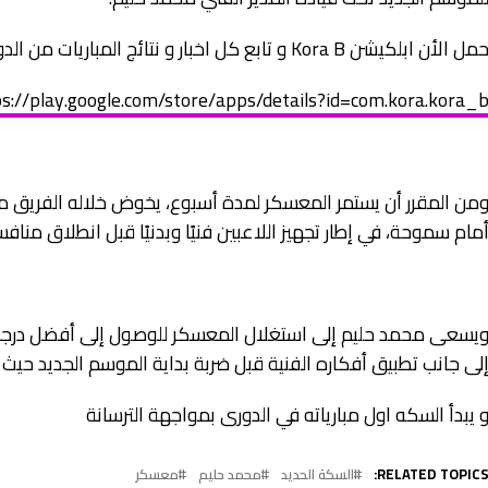
مل الأن ابلكيشن Kora B و تابع كل اخبار و نتائج المباريات من الدورى المحترفين حتي القسم الرابع لينك التحميل
s://play.google.com/store/apps/details?id=com.kora.kora_
من المقرر أن يستمر المعسكر لمدة أسبوع، يخوض خلاله الفريق مبارات
مام سموحة، في إطار تجهيز اللاعبين فنيًا وبدنيًا قبل انطلاق مناف
يسعى محمد حليم إلى استغلال المعسكر للوصول إلى أفضل درجة
لى جانب تطبيق أفكاره الفنية قبل ضربة بداية الموسم الجديد حيث
 يبدأ السكه اول مبارياته في الدورى بمواجهة الترسانة
RELATED TOPICS
السكة الحديد
محمد حليم
معسكر