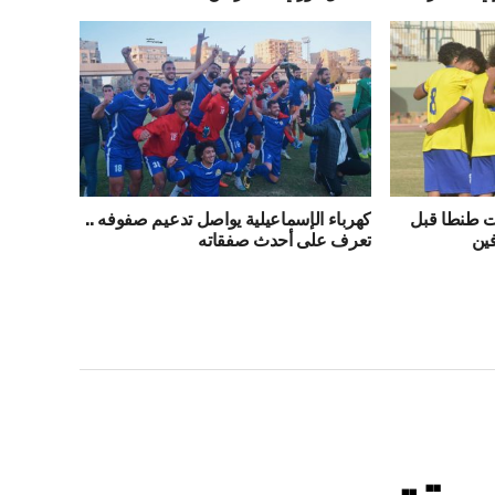
ت طنطا قبل
كهرباء الإسماعيلية يواصل تدعيم صفوفه ..
فين
تعرف على أحدث صفقاته
ق يقترب من