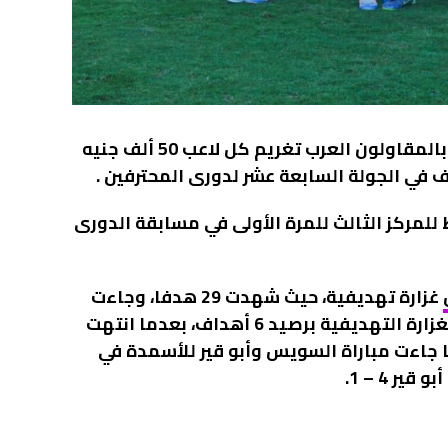
قرر المهندس محمد عادل المشرف العام على فريق الكرة بالمقاولون العرب تغريم كل لاعب 50 ألف جنيه
 في الجولة السابعة عشر لدورى المحترفين .
للمركز الثالث للمرة الأولى في مسابقة الدورى
غزارة تهديفية، حيث شهدت 29 هدفا، وجاءت
مباراة بترول أسيوط والترسانة في المركز الأول من حيث الغزارة التهديفية برصيد 6 أهداف، بعدما انتهت
ما جاءت مباراة السويس وأبو قير للأسمدة في
.