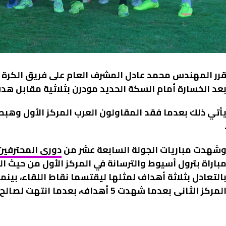
عد الخسارة أمام السكة الحديد مودرن بثلاثية مقابل هدف
أتي ذلك بعدما فقد المقاولون العرب المركز الأول وهبط 
شهدت مباريات الجولة السابعة عشر من
دورى المحترفين
التعادل بثلاثة أهداف لمثلها ليقتسما نقاط اللقاء، بين
لمركز الثانى بعدما شهدت 5 أهداف، بعدما انتهت لصالح أبو قير 4 – 1