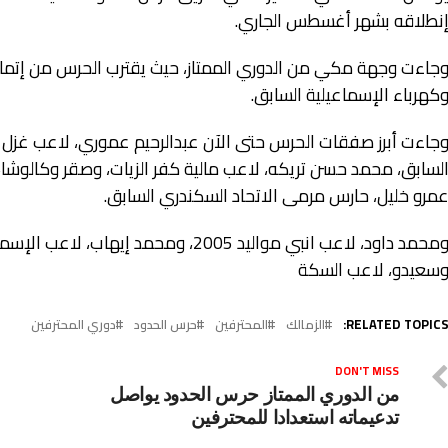
نطلاقه بشهر أغسطس الجاري.
جاءت وجهة مكي من الدوري الممتاز، حيث يقترب الحرس من إتمام 
كهرباء الإسماعيلية السابق.
جاءت أبرز صفقات الحرس حتى الآن عبدالرحيم عموري، لاعب غزل
لسابق، محمد حسن تريكه، لاعب مالية كفر الزيات، وصقر وكالوشا، 
مرو خليل، حارس مرمى الاتحاد السكندري السابق.
ومحمد داود، لاعب انبي مواليد 2005، ومح
سعيدو، لاعب السكة
RELATED TOPICS
الزمالك
المحترفين
حرس الحدود
دوري المحترفين
DON'T MISS
من الدوري الممتاز حرس الحدود يواصل
تدعيماته استعدادا للمحترفين