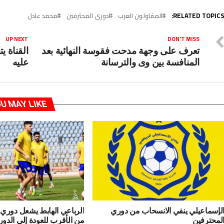
RELATED TOPICS
المقاولون العرب
دورى المحترفين
محمد عادل
UP NEXT
DON'T MISS
تعرف على وجهة مدحت فقوسة النهائية بعد
القناة ي
المنافسة بين وى والترسانة
عليه
U MAY LIKE
لإسماعيلي ينفي الانسحاب من دوري
الرباعي الهابط يشعل دوري 
لمحترفين
من الأقرب للعودة إلى الدور