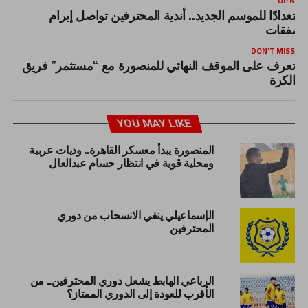
UP NEX
ستعدادًا للموسم الجديد.. أندية المحترفين تواصل إبرام
لصفقات
DON'T MISS
تعرف على الموقف النهائي للمنصورة مع “مستثمر” فريق
الكرة
YOU MAY LIKE
المنصورة يبدأ معسكر القاهرة.. وديات عربية
ومحلية قوية في انتظار حسام عبدالعال
الإسماعيلي ينفي الانسحاب من دوري
المحترفين
الرباعي الهابط يشعل دوري المحترفين.. من
الأقرب للعودة إلى الدوري الممتاز؟