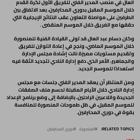
العال في منصب المدير الفني للفريق الأول لكرة القدم
خلال الموسم المقبل بدوري المحترفين، بعد الاتفاق بين
الطرفين على مواصلة التعاون عقب النتائج الإيجابية التي
حققها مع الفريق خلال الموسم المنقضى .
وكان حسام عبد العال قد تولى القيادة الفنية للمنصورة
خلال الموسم الماضي، ونجح في إعادة التوازن للفريق
وتقديم مستويات مميزة نالت إشادة مجلس الإدارة
والجماهير، الأمر الذي دفع إدارة النادي لتجديد الثقة فيه
استعدادًا للموسم الجديد.
ومن المنتظر أن يعقد المدير الفني جلسات مع مجلس
إدارة النادي خلال الأيام المقبلة لحسم ملف الصفقات
الجديدة واللاعبين الراحلين، بالإضافة إلى وضع برنامج الإعداد
للموسم المقبل، في ظل طموحات المنصورة للمنافسة
بقوة في دوري المحترفين.
RELATED TOPICS:
المنصورة
دورى المحترفين