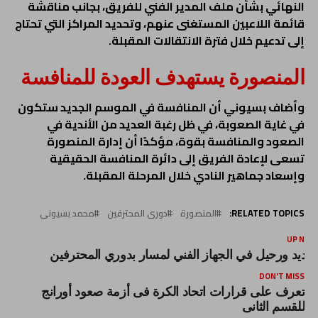
النهائي بشأن ملف المدير الفني للفريق، بجانب مناقشة
قائمة اللاعبين المستغنى عنهم، وتحديد المراكز التي تحتاج
إلى تدعيم خلال فترة الانتقالات المقبلة.
المنصورة يستهدف العودة للمنافسة
وأضاف بسيوني أن المنافسة في الموسم الجديد ستكون
في غاية الصعوبة، في ظل رغبة العديد من الأندية في
الصعود والمنافسة بقوة، مؤكدًا أن إدارة المنصورة
تسعى لإعادة الفريق إلى دائرة المنافسة الحقيقية
وإسعاد جماهير النادي خلال المرحلة المقبلة.
RELATED TOPICS:
المنصورة
دورى المحترفين
محمد بسيونى
UP NEX
جديد ورحيل في الجهاز الفني لمسار بدوري المحترفين
DON'T MISS
تعرف على قرارات اتحاد الكرة فى أزمة صعود أورانج
للقسم الثانى