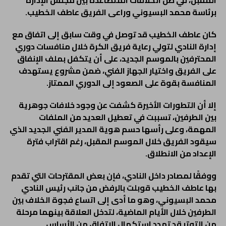
المقبل، في ظل الخلافات المتصاعدة بين مجلس الإدارة
برئاسة محمد البسيوني وراعى الفريق عاطف الخطيب
.
كان عاطف الخطيب قد توصل في وقت سابق إلى اتفاق مع
إدارة النادي لتولي رعاية فريق الكرة خلال منافسات دوري
المحترفين بالموسم الجديد، على أن يتكفل بملف الإنفاق
على الفريق واختيار الجهاز الفني، ضمن مشروع يستهدف
المنافسة بقوة على الصعود إلى الدوري الممتاز
.
إلا أن التطورات الأخيرة كشفت عن وجود خلافات جوهرية
بين الطرفين، تسببت في تعطيل العديد من الملفات
المهمة، وعلى رأسها حسم هوية المدير الفني الجديد الذي
سيقود الفريق خلال الموسم المقبل، رغم اقتراب فترة
الإعداد من الانطلاق
.
ووفقًا لمصادر داخل النادي، فإن بعض المقترحات التي تقدم
بها عاطف الخطيب قوبلت بالرفض من جانب رئيس النادي
محمد البسيوني، وهو ما أدى إلى اتساع فجوة الخلاف بين
الطرفين خلال الأيام الماضية، لتدخل العلاقة بينهما مرحلة
من التوتر قد تهدد استكمال الاتفاق من الأساس
.