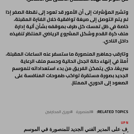
وتشير المؤشرات إلى أن الأمور قد تعود إلى نقطة الصفر إذا
لم يتم التوصل إلى صيغة توافقية خلال الفترة المقبلة،
خاصة في ظل تمسك كل طرف بموقفه بشأن آلية إدارة
ملف كرة القدم وشكل المشروع الرياضي المنتظر تنفيذه
داخل النادي
.
وتترقب جماهير المنصورة ما ستسفر عنه الساعات المقبلة،
أملاً في إنهاء حالة الجدل الحالية وحسم ملف الرعاية
سريعًا، حتى يتمكن الفريق من بدء استعداداته للموسم
الجديد بصورة مستقرة تواكب طموحات المنافسة على
الصعود إلى الدوري الممتاز
.
RELATED TOPICS:
المنصورة
دورى المحترفين
UP NEX
عرف على المدير الفني الجديد للمنصورة في الموسم