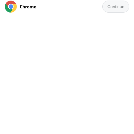
Chrome
Continue
استقر مجلس إدارة نادي المنصورة برئاسة محمد بسيوني
على تجديد الثقة في حسام عبد العال للاستمرار في منصب
المدير الفني للفريق الأول لكرة القدم خلال الموسم
المقبل بدوري المحترفين، وذلك بعد النجاحات التي حققها
مع زعيم الدقهلية خلال الموسم الماضي.
وجاء قرار إدارة المنصورة بعد المستوى المميز الذي ظهر
عليه الفريق منذ تولي حسام عبد العال القيادة الفنية، حيث