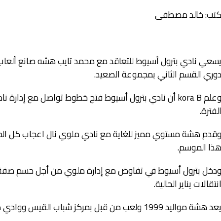
تب: خالد مصطفى
سعي نادي بترول أسيوط للتعاقد مع محمد تايب هشه صانع ألعاب ف
وري القسم الثاني بمجموعة الصعيد.
وعلم kora B أن نادي بترول أسيوط فتح خطوط تواصل مع إ
لفترة.
قدم هشة مستوي مميز للغاية مع نادي ملوي نال اعجاب كل الم
ذا الموسم.
دخل بترول أسيوط في تفاوض مع إدارة ملوي من أجل حسم صفق
نتقالات يناير الحالية.
عد هشة مواليد 1999 ولعب من قبل بمركز شباب القيس ووادي دجله والمنيا وملوي حاليا.