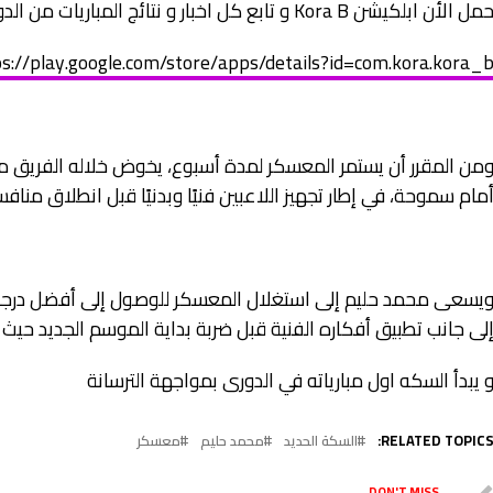
مل الأن ابلكيشن Kora B و تابع كل اخبار و نتائج المباريات من الدورى المحترفين حتي القسم الرابع لينك التحميل
s://play.google.com/store/apps/details?id=com.kora.kora_
من المقرر أن يستمر المعسكر لمدة أسبوع، يخوض خلاله الفريق مبارات
مام سموحة، في إطار تجهيز اللاعبين فنيًا وبدنيًا قبل انطلاق مناف
يسعى محمد حليم إلى استغلال المعسكر للوصول إلى أفضل درجة
لى جانب تطبيق أفكاره الفنية قبل ضربة بداية الموسم الجديد حيث
 يبدأ السكه اول مبارياته في الدورى بمواجهة الترسانة
RELATED TOPICS
السكة الحديد
محمد حليم
معسكر
DON'T MISS