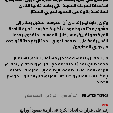
استعدادًا للمرحلة المقبلة التي يطمح خلالها النادي
للمنافسة بقوة على الصعود للدوري الممتاز.
وترى إدارة تيم إف سي أن الموسم المقبل يحتاج إلى
مشروع مختلف وطموحات أكبر، خاصة بعد التجربة الناجحة
التي قدمها فريق مسار خلال الموسم المنقضي، بعدما
نافس بقوة على الصعود للدوري الممتاز رغم حداثة تواجده
في دوري المحترفين.
في المقابل، يتمسك عدد من مسئولي النادي باستمرار
محمد صلاح، تقديرًا لما قدمه مع الفريق ونجاحه في تحقيق
الهدف المطلوب بالصعود، بالإضافة إلى معرفته الكاملة
بإمكانيات اللاعبين واحتياجات الفريق قبل انطلاق الموسم
الجديد.
RELATED TOPICS:
تيم أف سي
كورة بى
محمد صلاح
UP NEX
عرف على قرارات اتحاد الكرة فى أزمة صعود أورانج