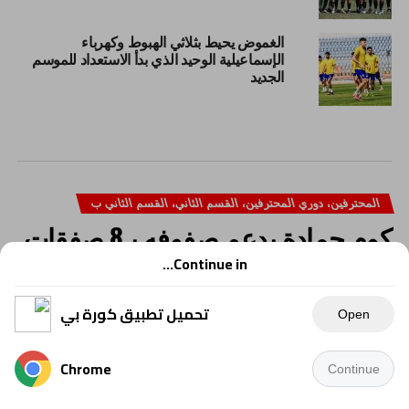
الغموض يحيط بثلاثي الهبوط وكهرباء
الإسماعيلية الوحيد الذي بدأ الاستعداد للموسم
الجديد
المحترفين، دوري المحترفين، القسم الثاني، القسم الثاني ب
كوم حمادة يدعم صفوفه بـ8 صفقات
استعدادًا للموسم الجديد في القسم
Continue in...
الثاني “ب”
تحميل تطبيق كورة بي
Open
Chrome
Continue