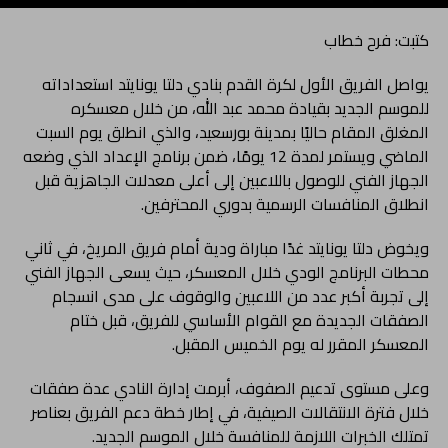
كتبت: فرح خطاب
يواصل الفريق الأول لكرة القدم بنادي دلتا يونايتد استعداداته
للموسم الجديد بقيادة محمد عبد الله، من خلال معسكره
المغلق المقام حاليًا بمدينة بورسعيد، والذي انطلق يوم السبت
الماضي ويستمر لمدة 12 يومًا، ضمن برنامج الإعداد الذي وضعه
الجهاز الفني للوصول باللاعبين إلى أعلى معدلات الجاهزية قبل
انطلاق المنافسات الرسمية بدوري المحترفين.
ويخوض دلتا يونايتد غدًا مباراة ودية أمام فريق المريخ، في ثاني
محطات البرنامج الودي خلال المعسكر، حيث يسعى الجهاز الفني
إلى تجربة أكبر عدد من اللاعبين والوقوف على مدى انسجام
الصفقات الجديدة مع القوام الأساسي للفريق، قبل ختام
المعسكر المقرر له يوم الخميس المقبل.
وعلى مستوى تدعيم الصفوف، أبرمت إدارة النادي عدة صفقات
خلال فترة الانتقالات الصيفية، في إطار خطة دعم الفريق بعناصر
تمتلك الخبرات اللازمة للمنافسة خلال الموسم الجديد.