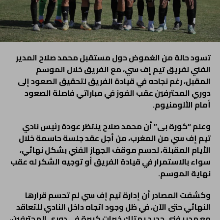
تسود حالة من الغموض حول مستقبل محمد صلاح المدير
الفني لفريق تيم إف سي، مع الفريق خلال الموسم
المقبل، رغم نجاحه في قيادة الفريق لتحقيق الصعود إلى
دوري المحترفين عقب الفوز في مباراتي فاصلة الصعود
أمام الألومنيوم.
وعلم “كورة بى” أن محمد صلاح ينتظر عودة رئيس نادي
تيم إف سي من المغرب، من أجل عقد جلسة حاسمة خلال
الأيام المقبلة، لحسم موقف الجهاز الفني بشكل نهائي،
سواء بالاستمرار في قيادة الفريق أو توجيه الشكر له عقب
نهاية الموسم.
وكشفت المصادر أن إدارة تيم إف سي لم تحسم قرارها
النهائي حتى الآن، في ظل وجود اتجاه داخل النادي للتعاقد
مع مدير فني جديد يمتلك خبرات كبيرة في دوري المحترفين،