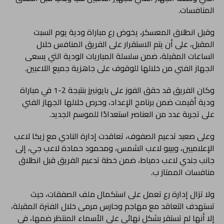
المنافسات.
وقبل انطلاق المعسكر، يخوض رع مباراة ودية يوم السبت
المقبل، على أن يتم الاستقرار على الفريق المنافس خلال
الساعات المقبلة، ضمن سلسلة المباريات الودية التي يسعى
الجهاز الفني من خلالها للوقوف على جاهزية جميع اللاعبين.
وكان الفريق قد حقق الفوز على بايونيرز بنتيجة 2-1 في مباراة
ودية أقيمت ضمن برنامج الإعداد، وحرص خلالها الجهاز الفني
على تجربة عدد من العناصر استعدادًا للموسم الجديد.
وعلى صعيد تدعيم الصفوف، تعاقدت إدارة النادي مع زيكا لاعب
الإعلاميين، وبيبو لاعب الشمس، ومحمود حمادة لاعب جي، إلى
جانب جندي لاعب دمياط، ضمن خطة تدعيم الفريق قبل انطلاق
منافسات الممتاز ب.
ولا تزال إدارة رع تعمل على استكمال ملف الصفقات، حيث
تستهدف التعاقد مع مهاجم وحارس مرمى خلال الفترة المقبلة،
إلا أنها لم تستقر بشكل نهائي على الأسماء المنتظر ضمها، في