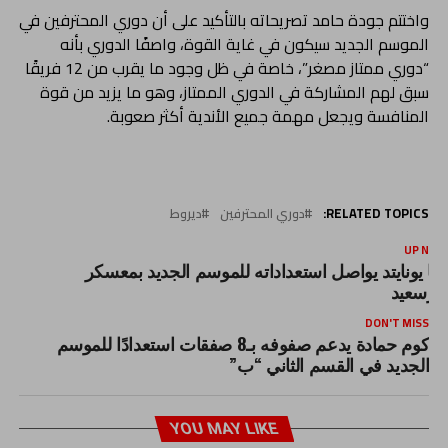
واختتم جودة حامد تصريحاته بالتأكيد على أن دوري المحترفين في
الموسم الجديد سيكون في غاية القوة، واصفًا الدوري بأنه
“دوري ممتاز مصغر”، خاصة في ظل وجود ما يقرب من 12 فريقًا
سبق لهم المشاركة في الدوري الممتاز، وهو ما يزيد من قوة
المنافسة ويجعل مهمة جميع الأندية أكثر صعوبة.
RELATED TOPICS:
دوري المحترفين
ديروط
UP NEX
لتا يونايتد يواصل استعداداته للموسم الجديد بمعسكر
ورسعيد
DON'T MISS
كوم حمادة يدعم صفوفه بـ8 صفقات استعدادًا للموسم
الجديد في القسم الثاني “ب”
YOU MAY LIKE