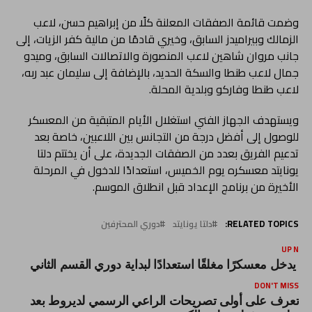
وضمت قائمة الصفقات المعلنة كلًا من إبراهيم حسن، لاعب
الزمالك وبيراميدز السابق، وخيري قادمًا من مالية كفر الزيات، إلى
جانب مروان شاهين لاعب المنصورة والاتصالات السابق، وميدو
جمال لاعب طنطا والسكة الحديد، بالإضافة إلى سليمان عبد ربه،
لاعب طنطا وفاركو وبلدية المحلة.
ويستهدف الجهاز الفني استغلال الأيام المتبقية من المعسكر
للوصول إلى أفضل درجة من التجانس بين اللاعبين، خاصة بعد
تدعيم الفريق بعدد من الصفقات الجديدة، على أن يختتم دلتا
يونايتد معسكره يوم الخميس، استعدادًا للدخول في المرحلة
الأخيرة من برنامج الإعداد قبل انطلاق الموسم.
RELATED TOPICS:
دلتا يونايتد
دوري المحترفين
UP NEX
ع يدخل معسكرًا مغلقًا استعدادًا لبداية دوري القسم الثاني
DON'T MISS
تعرف على أولى تصريحات الراعي الرسمي لديروط بعد