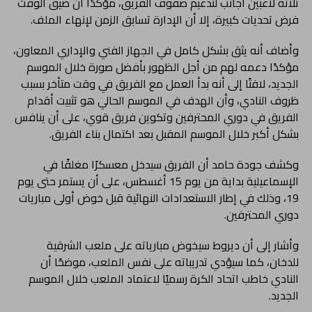
ثلاثة لاعبين أجانب لتدعيم صفوف الفريق، مؤكدًا أن ضيق الوقت
فرض تحديات كبيرة، إلا أن الإدارة تسابق الزمن لإنهاء الملف.
وأضاف أنه يثق بشكل كامل في الجهاز الفني والإداري المعاون،
مؤكدًا دعمه لهم من أجل الظهور بأفضل صورة خلال الموسم
الجديد، لافتًا إلى أنه بدأ العمل مع الفريق في وقت متأخر بسبب
ظروف النادي، وأن الهدف في الموسم الحالي هو تثبيت أقدام
الفريق في دوري المحترفين وتكوين فريق قوي، على أن ينافس
بشكل أكبر خلال الموسم المقبل بعد اكتمال بناء الفريق.
وكشف جودة حامد أن الفريق سيدخل معسكرًا مغلقًا في
الإسماعيلية بداية من يوم 15 أغسطس، على أن يستمر حتى يوم
19، وذلك في إطار الاستعدادات النهائية قبل خوض أولى مباريات
دوري المحترفين.
وأشار إلى أن ديروط سيخوض مبارياته على ملعب الشرقية
للدخان، كما سيؤدي تدريباته على نفس الملعب، موضحًا أن
النادي خاطب اتحاد الكرة رسميًا لاعتماد الملعب خلال الموسم
الجديد.